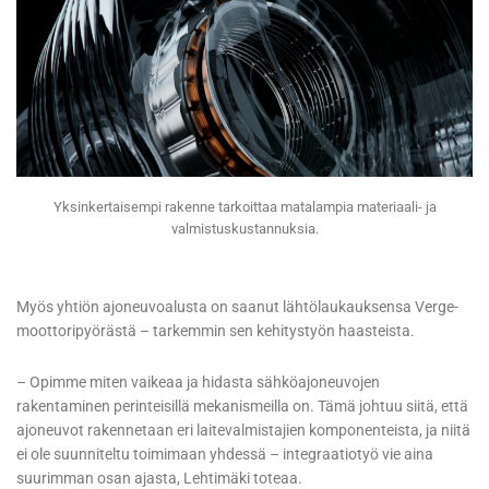
Yksinkertaisempi rakenne tarkoittaa matalampia materiaali- ja
valmistuskustannuksia.
Myös yhtiön ajoneuvoalusta on saanut lähtölaukauksensa Verge-
moottoripyörästä – tarkemmin sen kehitystyön haasteista.
– Opimme miten vaikeaa ja hidasta sähköajoneuvojen
rakentaminen perinteisillä mekanismeilla on. Tämä johtuu siitä, että
ajoneuvot rakennetaan eri laitevalmistajien komponenteista, ja niitä
ei ole suunniteltu toimimaan yhdessä – integraatiotyö vie aina
suurimman osan ajasta, Lehtimäki toteaa.