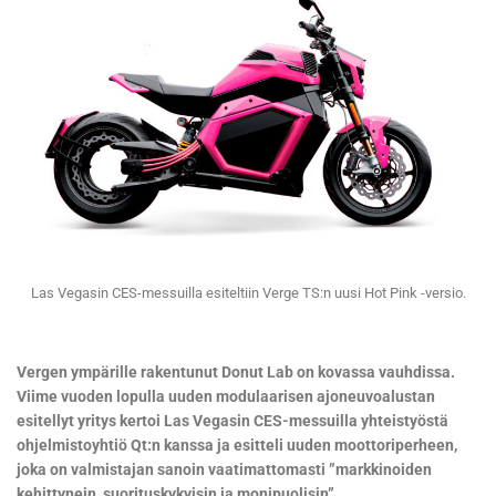
Las Vegasin CES-messuilla esiteltiin Verge TS:n uusi Hot Pink -versio.
Vergen ympärille rakentunut Donut Lab on kovassa vauhdissa.
Viime vuoden lopulla uuden modulaarisen ajoneuvoalustan
esitellyt yritys kertoi Las Vegasin CES-messuilla yhteistyöstä
ohjelmistoyhtiö Qt:n kanssa ja esitteli uuden moottoriperheen,
joka on valmistajan sanoin vaatimattomasti ”markkinoiden
kehittynein, suorituskykyisin ja monipuolisin”.