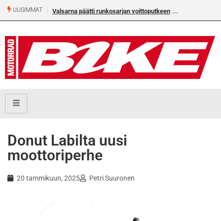
UUSIMMAT
i runkosarjan voittoputkeen
Älä missaa tämän kesän suurta Bike-
numeroa!
Donut Labilta uusi
moottoriperhe
20 tammikuun, 2025
Petri Suuronen