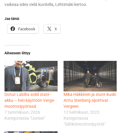
vaikeaa edes vielä kuvitella, Lehtimäki kertoo.
Jaa tämä:
Facebook
X
Aiheeseen liittyy
Donut Labilta solid state -
Mika Häkkinen ja stunt-kuski
akku – heti käyttöön Verge-
Arttu Stenberg sijoittivat
moottoripyörissä
Vergeen
7 tammikuun, 2026
12 helmikuun, 2023
Kategoriassa "Uutiset"
Kategoriassa
"Sähkömoottoripyörät"