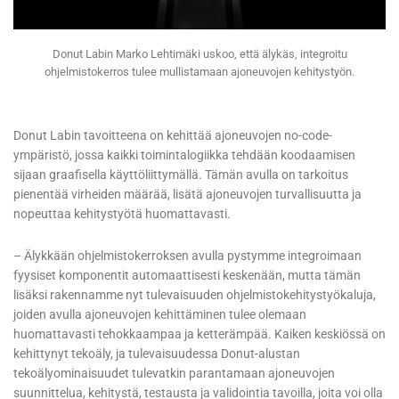
Donut Labin Marko Lehtimäki uskoo, että älykäs, integroitu
ohjelmistokerros tulee mullistamaan ajoneuvojen kehitystyön.
Donut Labin tavoitteena on kehittää ajoneuvojen no-code-
ympäristö, jossa kaikki toimintalogiikka tehdään koodaamisen
sijaan graafisella käyttöliittymällä. Tämän avulla on tarkoitus
pienentää virheiden määrää, lisätä ajoneuvojen turvallisuutta ja
nopeuttaa kehitystyötä huomattavasti.
– Älykkään ohjelmistokerroksen avulla pystymme integroimaan
fyysiset komponentit automaattisesti keskenään, mutta tämän
lisäksi rakennamme nyt tulevaisuuden ohjelmistokehitystyökaluja,
joiden avulla ajoneuvojen kehittäminen tulee olemaan
huomattavasti tehokkaampaa ja ketterämpää. Kaiken keskiössä on
kehittynyt tekoäly, ja tulevaisuudessa Donut-alustan
tekoälyominaisuudet tulevatkin parantamaan ajoneuvojen
suunnittelua, kehitystä, testausta ja validointia tavoilla, joita voi olla