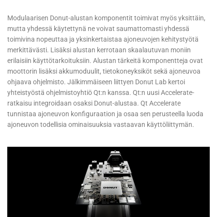
Modulaarisen Donut-alustan komponentit toimivat myös yksittäin,
mutta yhdessä käytettynä ne voivat saumattomasti yhdessä
toimivina nopeuttaa ja yksinkertaistaa ajoneuvojen kehitystyötä
merkittävästi. Lisäksi alustan kerrotaan skaalautuvan moniin
erilaisiin käyttötarkoituksiin. Alustan tärkeitä komponentteja ovat
moottorin lisäksi akkumoduulit, tietokoneyksiköt sekä ajoneuvoa
ohjaava ohjelmisto. Jälkimmäiseen liittyen Donut Lab kertoi
yhteistyöstä ohjelmistoyhtiö Qt:n kanssa. Qt:n uusi Accelerate-
ratkaisu integroidaan osaksi Donut-alustaa. Qt Accelerate
tunnistaa ajoneuvon konfiguraation ja osaa sen perusteella luoda
ajoneuvon todellisia ominaisuuksia vastaavan käyttöliittymän.