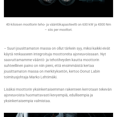
40-kiloisen moottorin teho- ja vääntökapasiteetti on 630 kW ja 4300 Nm
– siis per moottori.
– Suuri jousittamaton massa on ollut tärkein syy, miksi kaikki eivät
käytä renkaaseen integroituja moottoreita ajoneuvoissaan. Nyt
saavuttamamme vääntö- ja tehotiheyden kautta moottorin
suhteellinen paino on niin pieni, että ensimmäistä kertaa
jousittamaton massa on merkityksetön, kertoo Donut Labin
toimitusjohtaja Marko Lehtimäki.
Lisäksi moottorin yksinkertaisemman rakenteen kerrotaan tekevän
ajoneuvoista huomattavasti kevyempiä, edullisempia ja
yksinkertaisempia valmistaa.