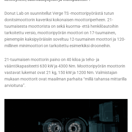
Donut Lab on suunnitellut Verge TS -moottoripyörästä tutun
donitsimoottorin kaveriksi kokonaisen moottoriperheen. 21-
tuumaisesta moottorista on sekä kuorma- että henkilöautoihin
tarkoitettu versio, moottoripyörän moottori on 17-tuumainen,
pienempiin kaksipyöräisiin soveltuu 12-tuumainen moottori ja 120-
millinen minimoottori on tarkoitettu esimerkiksi drooneihin.
21-tuumaisen moottorin paino on 40 kiloa ja teho- ja
vääntökapasiteetti 630 kW ja 4300 Nm. Moottoripyörän moottorin
vastavat lukemat ovat 21 kg, 150 kW ja 1200 Nm. Valmistajan
mukaan moottorit ovat maailman parhaita “millä tahansa mittarilla
arvioituna”.