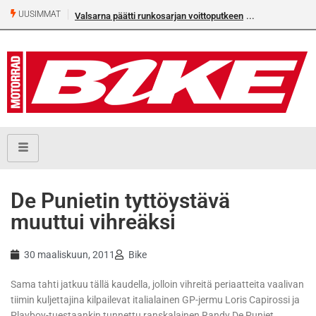
UUSIMMAT
Valsarna päätti runkosarjan voittoputkeen
De Punietin tyttöystävä
muuttui vihreäksi
30 maaliskuun, 2011
Bike
Sama tahti jatkuu tällä kaudella, jolloin vihreitä periaatteita vaalivan
tiimin kuljettajina kilpailevat italialainen GP-jermu Loris Capirossi ja
Playboy-tuestaankin tunnettu ranskalainen Randy De Puniet.