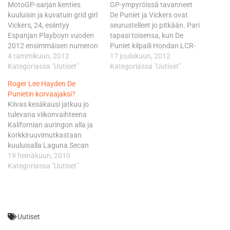
MotoGP-sarjan kenties
GP-ympyröissä tavanneet
kuuluisin ja kuvatuin grid girl
De Puniet ja Vickers ovat
Vickers, 24, esiintyy
seurustelleet jo pitkään. Pari
Espanjan Playboyn vuoden
tapasi toisensa, kun De
2012 ensimmäisen numeron
Puniet kilpaili Hondan LCR-
kansikuvassa.
4 tammikuun, 2012
tiimissä, jota Playboy
17 joulukuun, 2012
Talvikuukaudet Australiassa
Kategoriassa "Uutiset"
sponsoroi. De Puniet ajoi
Kategoriassa "Uutiset"
viettävä Vickers on näin ollen
viime kaudella MotoGP-
Roger Lee Hayden De
ajanut julkisuudessa
luokan MM-pisteissä
Punietin korvaajaksi?
kirkkaasti ohi De Punietin,
13:nneksi Aspar-tiimin CRT-
Kiivas kesäkausi jatkuu jo
joka palaa radoille ja
sääntöjen mukaisella Aprilia-
tulevana viikonvaihteena
otsikoihin, kun MotoGP-
pyörällä. De Punietin edelle
Kalifornian auringon alla ja
luokan testikielto umpeutuu
CRT-kuljettajista ylsi vain
korkkiruuvimutkastaan
tammi- ja helmikuun
hänen espanjalainen
kuuluisalla Laguna Secan
vaihteessa Sepangin radalla
tiimikaverinsa Aleix
radalla, jonne korvaavaa
19 heinäkuun, 2010
Malesiassa.
Espargaro. Molemmat
kuljettajaa haetaan ainakin
Kategoriassa "Uutiset"
Ratamoottoripyöräilyn
jatkavat ensi kaudella
LCR Hondan ranskalaiselle
legendoihin lukeutuvan
Asparin…
Randy de Punietille, sekä
yhdysvaltalaisen…
mahdollisesti myös Mika
Kallion espanjalaiselle
Uutiset
Pramac-tiimikaverille Aleix
Espargarolle. De Punietilta