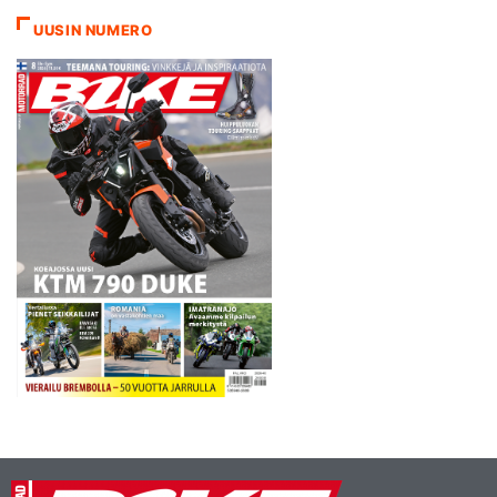
murtuivat vasemman jalan
UUSIN NUMERO
sääri- ja pohjeluu
Sachsenringin rajussa
rytäkässä sunnuntaina ja
Espargaro puolestaan…