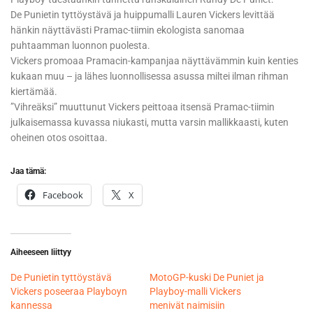
De Punietin tyttöystävä ja huippumalli Lauren Vickers levittää
hänkin näyttävästi Pramac-tiimin ekologista sanomaa
puhtaamman luonnon puolesta.
Vickers promoaa Pramacin-kampanjaa näyttävämmin kuin kenties
kukaan muu – ja lähes luonnollisessa asussa miltei ilman rihman
kiertämää.
”Vihreäksi” muuttunut Vickers peittoaa itsensä Pramac-tiimin
julkaisemassa kuvassa niukasti, mutta varsin mallikkaasti, kuten
oheinen otos osoittaa.
Jaa tämä:
Facebook
X
Aiheeseen liittyy
De Punietin tyttöystävä
MotoGP-kuski De Puniet ja
Vickers poseeraa Playboyn
Playboy-malli Vickers
kannessa
menivät naimisiin