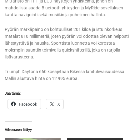
Mittaristo on TFT- ja LCD-näyttöjen yhdistelmä, johon on
mahdollista saada Bluetooth-yhteyden ja MyRide-sovelluksen
kautta navigointi sekä musiikin ja puhelimen hallinta.
Pyörän märkäpaino on kohtuulliset 201 kiloa ja istuinkorkeus
matalat 810 millimetriä, joten pyörän voi odottaa olevan helposti
lähestyttävä ja hauska. Sporttista luonnetta voi korostaa
molempiin suuntiin toimivalla quickshifterillä, joka on tarjolla
lisävarusteena.
Triumph Daytona 660 koeajetaan Bikessä lähitulevaisuudessa.
Mallin alustava hinta on 12 995 euroa.
Jaa tämä:
Facebook
X
Aiheeseen liittyy