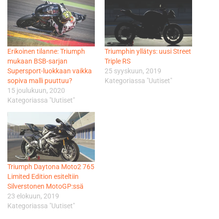
Erikoinen tilanne: Triumph
Triumphin yllätys: uusi Street
mukaan BSB-sarjan
Triple RS
Supersport-luokkaan vaikka
25 syyskuun, 2019
sopiva malli puuttuu?
Kategoriassa "Uutiset"
15 joulukuun, 2020
Kategoriassa "Uutiset"
Triumph Daytona Moto2 765
Limited Edition esiteltiin
Silverstonen MotoGP:ssä
23 elokuun, 2019
Kategoriassa "Uutiset"