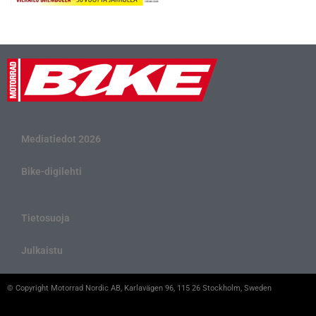
Mediatiedot 2026
Bike-digilehti
Tietosuoja
Julkaistu
© Copyright Motorrad Nordic AB, Karlavägen 96, 115 26 Stockholm, Sweden