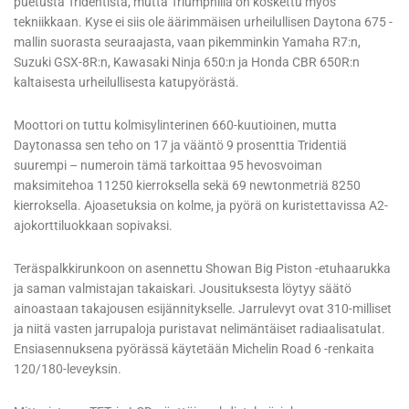
puetusta Tridentistä, mutta Triumphilla on koskettu myös
tekniikkaan. Kyse ei siis ole äärimmäisen urheilullisen Daytona 675 -
mallin suorasta seuraajasta, vaan pikemminkin Yamaha R7:n,
Suzuki GSX-8R:n, Kawasaki Ninja 650:n ja Honda CBR 650R:n
kaltaisesta urheilullisesta katupyörästä.
Moottori on tuttu kolmisylinterinen 660-kuutioinen, mutta
Daytonassa sen teho on 17 ja vääntö 9 prosenttia Tridentiä
suurempi – numeroin tämä tarkoittaa 95 hevosvoiman
maksimitehoa 11250 kierroksella sekä 69 newtonmetriä 8250
kierroksella. Ajoasetuksia on kolme, ja pyörä on kuristettavissa A2-
ajokorttiluokkaan sopivaksi.
Teräspalkkirunkoon on asennettu Showan Big Piston -etuhaarukka
ja saman valmistajan takaiskari. Jousituksesta löytyy säätö
ainoastaan takajousen esijännitykselle. Jarrulevyt ovat 310-milliset
ja niitä vasten jarrupaloja puristavat nelimäntäiset radiaalisatulat.
Ensiasennuksena pyörässä käytetään Michelin Road 6 -renkaita
120/180-leveyksin.