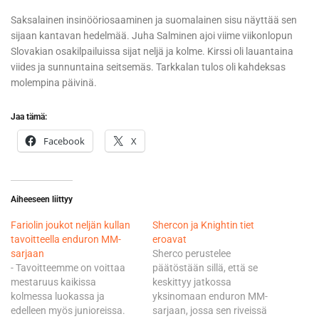
Saksalainen insinööriosaaminen ja suomalainen sisu näyttää sen
sijaan kantavan hedelmää. Juha Salminen ajoi viime viikonlopun
Slovakian osakilpailuissa sijat neljä ja kolme. Kirssi oli lauantaina
viides ja sunnuntaina seitsemäs. Tarkkalan tulos oli kahdeksas
molempina päivinä.
Jaa tämä:
Facebook
X
Aiheeseen liittyy
Fariolin joukot neljän kullan
Shercon ja Knightin tiet
tavoitteella enduron MM-
eroavat
sarjaan
Sherco perustelee
- Tavoitteemme on voittaa
päätöstään sillä, että se
mestaruus kaikissa
keskittyy jatkossa
kolmessa luokassa ja
yksinomaan enduron MM-
edelleen myös junioreissa.
sarjaan, jossa sen riveissä