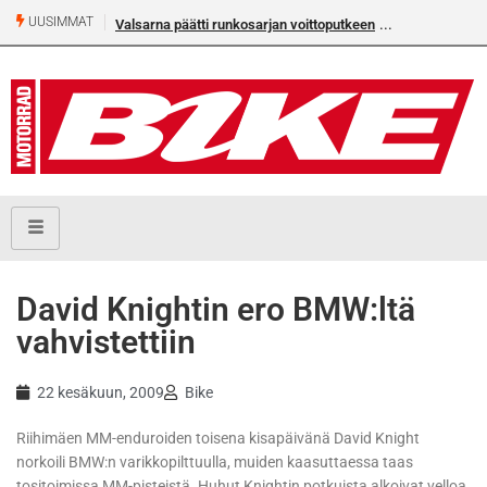
UUSIMMAT
Valsarna päätti runkosarjan voittoputkeen
David Knightin ero BMW:ltä
vahvistettiin
22 kesäkuun, 2009
Bike
Riihimäen MM-enduroiden toisena kisapäivänä David Knight
norkoili BMW:n varikkopilttuulla, muiden kaasuttaessa taas
tositoimissa MM-pisteistä. Huhut Knightin potkuista alkoivat velloa