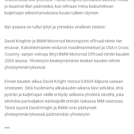
jo lauantai-illan päätteeksi, kun tehtaan mitta kiukuttelevan
kuljettajan edesottamuksista kuului tulleen täyteen.
Nyt asiasta on tullut lyhyt ja ytimekäs virallinen tiedote:
David Knightin ja BMW Motorrad Motorspotin offroad-tiimin tiet
eroavat. Kaksinkertainen enduron maailmanmestari ja USA:n Cross
Country -sarjan voittaja liittyi BMW Motorrad Offroad-tiimiin kauden
2009 alussa. Yhteistyön keskeyttäminen kesken kauden tehtiin
yhteisymmärryksessä.
Ennen kauden alkua David Knight testasi G450X-kilpuria useaan
otteeseen. Siitä huolimatta alkukauden aikana kävi selväksi, että
pyörän ja kuljettajan välille ei löydy sellaista yhteistä säveltä, joka
siivittäisi parivaljakon kärkisijoille erittäin tiukassa MM-taistossa.
Tästä syystä David Knight ja BMW ovat päätyneet
yhteisymmärryksessä päättämään yhteistyön.
***