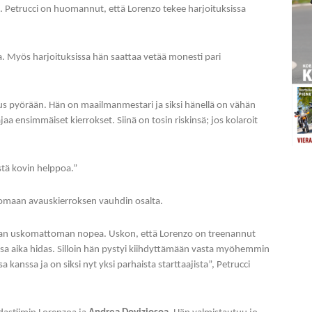
sa. Petrucci on huomannut, että Lorenzo tekee harjoituksissa
oja. Myös harjoituksissa hän saattaa vetää monesti pari
mus pyörään. Hän on maailmanmestari ja siksi hänellä on vähän
aa ensimmäiset kierrokset. Siinä on tosin riskinsä; jos kolaroit
tä kovin helppoa.”
maan avauskierroksen vauhdin osalta.
a ihan uskomattoman nopea. Uskon, että Lorenzo on treenannut
teissa aika hidas. Silloin hän pystyi kiihdyttämään vasta myöhemmin
 kanssa ja on siksi nyt yksi parhaista starttaajista”, Petrucci