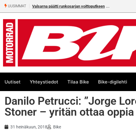
Valsarna päätti runkosarjan voittoputkeen
UUSIMMAT
Uutiset
Yhteystiedot
Tilaa Bike
Bike-digilehti
Danilo Petrucci: ”Jorge Lo
Stoner – yritän ottaa oppia
31 heinäkuun, 2018
Bike