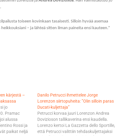
dastiimin Lorenzoa ja
Andrea Doviziosoa
. Hän valmistautuu jo
.
ilpailusta toiseen kovinkaan tasaisesti. Silloin hyvää asemaa
eikkouksiani – ja lähteä sitten ilman paineita ensi kauteen.”
een kärjestä –
Danilo Petrucci ihmettelee Jorge
Saksassa
Lorenzon siirtopuheita: ”Olin silloin paras
i jo
Ducati-kuljettaja”
 10. Pramac
Petrucci korvaa juuri Lorenzon Andrea
joi alussa
Dovizioson tallikaverina ensi kaudella.
ntino Rossi ja
Lorenzo kertoi La Gazzetta dello Sportille,
vät paikat neljä
että Petrucci valittiin tehdaskuljettajaksi