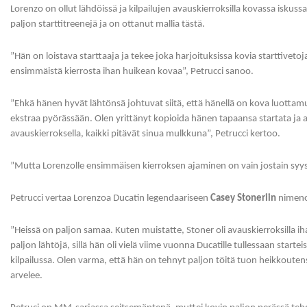
Lorenzo on ollut lähdöissä ja kilpailujen avauskierroksilla kovassa iskus
paljon starttitreenejä ja on ottanut mallia tästä.
”Hän on loistava starttaaja ja tekee joka harjoituksissa kovia starttivet
ensimmäistä kierrosta ihan huikean kovaa”, Petrucci sanoo.
”Ehkä hänen hyvät lähtönsä johtuvat siitä, että hänellä on kova luotta
ekstraa pyörässään. Olen yrittänyt kopioida hänen tapaansa startata ja aj
avauskierroksella, kaikki pitävät sinua mulkkuna”, Petrucci kertoo.
”Mutta Lorenzolle ensimmäisen kierroksen ajaminen on vain jostain syys
Petrucci vertaa Lorenzoa Ducatin legendaariseen
Casey Stoneriin
nimeno
”Heissä on paljon samaa. Kuten muistatte, Stoner oli avauskierroksill
paljon lähtöjä, sillä hän oli vielä viime vuonna Ducatille tullessaan star
kilpailussa. Olen varma, että hän on tehnyt paljon töitä tuon heikkoutensa
arvelee.