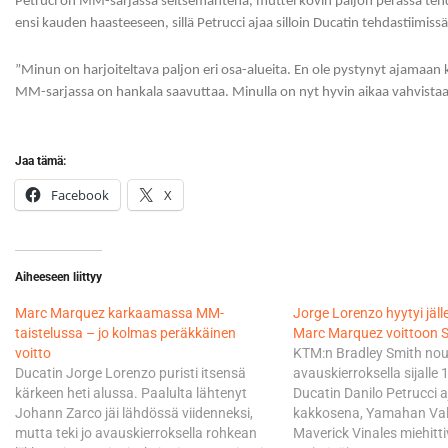
Petruci on MM-sarjassa seitsemäntenä, muttei kovin paljon perässä teh
ensi kauden haasteeseen, sillä Petrucci ajaa silloin Ducatin tehdastiimissä
”Minun on harjoiteltava paljon eri osa-alueita. En ole pystynyt ajamaan k
MM-sarjassa on hankala saavuttaa. Minulla on nyt hyvin aikaa vahvistaa h
Jaa tämä:
Facebook
X
Aiheeseen liittyy
Marc Marquez karkaamassa MM-
Jorge Lorenzo hyytyi jäll
taistelussa – jo kolmas peräkkäinen
Marc Marquez voittoon 
voitto
KTM:n Bradley Smith nous
Ducatin Jorge Lorenzo puristi itsensä
avauskierroksella sijalle
kärkeen heti alussa. Paalulta lähtenyt
Ducatin Danilo Petrucci a
Johann Zarco jäi lähdössä viidenneksi,
kakkosena, Yamahan Vale
mutta teki jo avauskierroksella rohkean
Maverick Vinales miehitti