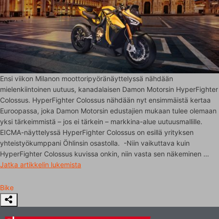
Ensi viikon Milanon moottoripyöränäyttelyssä nähdään
mielenkiintoinen uutuus, kanadalaisen Damon Motorsin HyperFighter
Colossus. HyperFighter Colossus nähdään nyt ensimmäistä kertaa
Euroopassa, joka Damon Motorsin edustajien mukaan tulee olemaan
yksi tärkeimmistä – jos ei tärkein – markkina-alue uutuusmallille.
EICMA-näyttelyssä HyperFighter Colossus on esillä yrityksen
yhteistyökumppani Öhlinsin osastolla. -Niin vaikuttava kuin
HyperFighter Colossus kuvissa onkin, niin vasta sen näkeminen …
Jatka artikkelin
lukemista
Bike