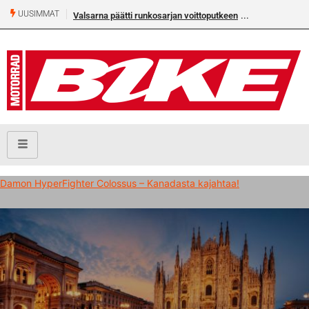
UUSIMMAT
Valsarna päätti runkosarjan voittoputkeen
Damon HyperFighter Colossus – Kanadasta kajahtaa!