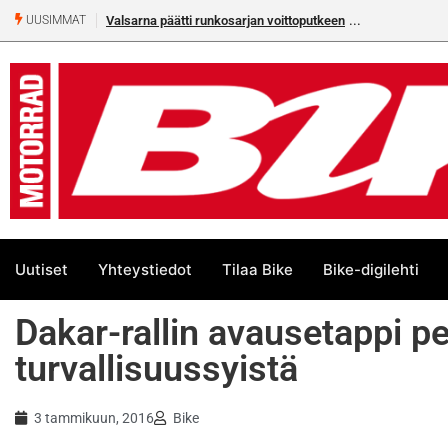
Valsarna päätti runkosarjan voittoputkeen
UUSIMMAT
Uutiset
Yhteystiedot
Tilaa Bike
Bike-digilehti
Dakar-rallin avausetappi p
turvallisuussyistä
3 tammikuun, 2016
Bike