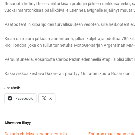
Rosariota hellinyt helle vaihtui kisan prologin jälkeen rankkasateeksi,
vuoksi maratonkisaa päälliköivälle Etienne Lavignelle ei jäänyt muuta
Päätös tehtiin kilpailijoiden turvallisuuteen vedoten, sillä helikopter
Kisan on määrä jatkua maanantaina, jolloin kuljettajia odottaa 786 kil
Rio Hondoa, joka on tullut tunnetuksi MotoGP-sarjan Argentiinan MM-
Peruuntuneella, Rosariosta Carlos Paziin edenneellä etapilla olisi ollut
Kaksi viikkoa kestävä Dakar-ralli päättyy 16. tammikuuta Rosarioon.
Jaa tämä:
Facebook
X
Aiheeseen liittyy
Dakarin yhdeksäs etappi peruttiin
Enduron maailmanmestari