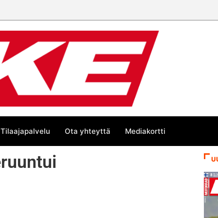
Tilaajapalvelu
Ota yhteyttä
Mediakortti
eruuntui
U