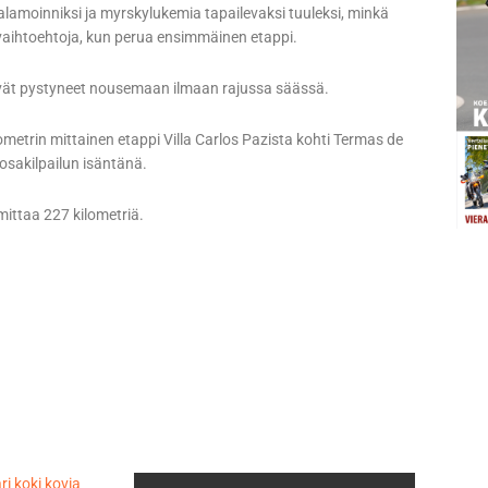
 salamoinniksi ja myrskylukemia tapailevaksi tuuleksi, minkä
 vaihtoehtoja, kun perua ensimmäinen etappi.
it eivät pystyneet nousemaan ilmaan rajussa säässä.
ometrin mittainen etappi Villa Carlos Pazista kohti Termas de
osakilpailun isäntänä.
 mittaa 227 kilometriä.
 koki kovia