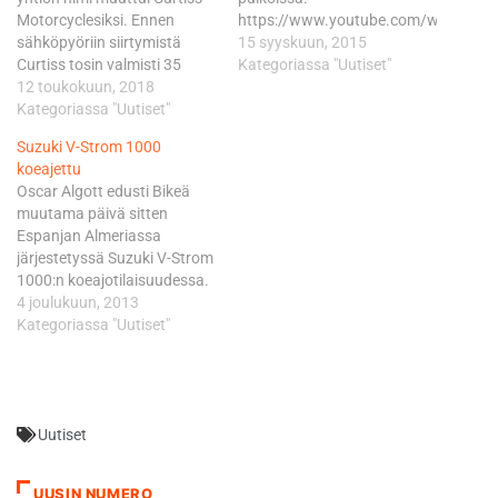
Motorcyclesiksi. Ennen
https://www.youtube.com/watch?
sähköpyöriin siirtymistä
v=dp2NJMbUyzg
15 syyskuun, 2015
Curtiss tosin valmisti 35
https://www.youtube.com/watch?
Kategoriassa "Uutiset"
kappaleen erän Curtiss
12 toukokuun, 2018
v=wq5s3npzEek
Warhawkia, joka oli
Kategoriassa "Uutiset"
kunnianosoitus Yhdysvaltain
Suzuki V-Strom 1000
ensimmäisen V-Twin-pyörän
koeajettu
tekijälle Glenn Curtissille,
Oscar Algott edusti Bikeä
joka kehitteli moottoripyöriä
muutama päivä sitten
1900-luvun alkupuolella.
Espanjan Almeriassa
Pyörän hinnaksi tuli 105 000
järjestetyssä Suzuki V-Strom
euroa. Nyt Curtiss on
1000:n koeajotilaisuudessa.
julkistanut ensimmäisen
Millainen lanseeraustilaisuus
4 joulukuun, 2013
sähköpyöränsä, Zeusin.
oli? - Mielenkiintoinen! Ei ole
Kategoriassa "Uutiset"
Siinä on Zero Motorcyclesin
epäilystäkään, että Suzukilla
moottori, jossa…
on herätty, ja nyt valmistaja
satsaa tuleviin malleihin
tavalla, jota emme ole
Uutiset
nähneet moneen vuoteen.
Käytännössä kaikki, jotka
ovat osallistuneet uuden V-
UUSIN NUMERO