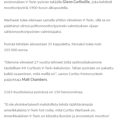
ensimmäisen V-Twin-pyörän tekijälle
Glenn Curtissille
, joka kehitteli
moottoripyöriä 1900-luvun alkupuolella.
Warhawk tulee olemaan samalla yhtiön viimeinen V-Twin, sillä se on
päättänyt siirtyä polttomoottoripyörein valmistuksen sijaan
sähkömoottoripyörien valmistajaksi.
Pyörää tehdään ainoastaan 35 kappaletta, hinnaksi tulee noin
105 000 euroa.
”Olemme viimeiset 27 vuotta tehneet töitä optimoidaksemme
täydellisen Mr Curtissin V-Twin-keksinnön. Tähän pyörään on pakattu
kaikki osaaminen, mitä meillä on”, sanoo Curtiss Motorcyclesin
pääjohtaja
Matt Chambers
.
2163-kuutioisessa pyörässä on 150 hevosvoimaa.
”Ei ole yksinkertaisesti mahdollista tehdä räjähtävämpää
amerikkalaista V-Twin hot rodia, mitä Curtiss Warhawk on.
Amerikkalainen V-Twin on kiistatta ikonisin ja arvostetuin moottori