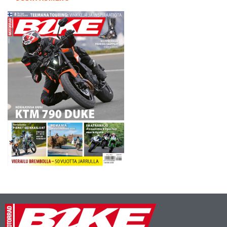
Stromin kehitystyöhön,
olivat paikalla ja…