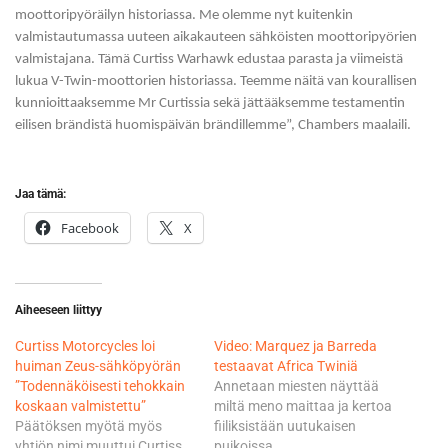
moottoripyöräilyn historiassa. Me olemme nyt kuitenkin
valmistautumassa uuteen aikakauteen sähköisten moottoripyörien
valmistajana. Tämä Curtiss Warhawk edustaa parasta ja viimeistä
lukua V-Twin-moottorien historiassa. Teemme näitä van kourallisen
kunnioittaaksemme Mr Curtissia sekä jättääksemme testamentin
eilisen brändistä huomispäivän brändillemme”, Chambers maalaili.
Jaa tämä:
Facebook
X
Aiheeseen liittyy
Curtiss Motorcycles loi
Video: Marquez ja Barreda
huiman Zeus-sähköpyörän
testaavat Africa Twiniä
”Todennäköisesti tehokkain
Annetaan miesten näyttää
koskaan valmistettu”
miltä meno maittaa ja kertoa
Päätöksen myötä myös
fiiliksistään uutukaisen
yhtiön nimi muuttui Curtiss
puikoissa.