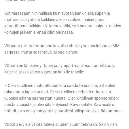
Kotimaassaan niin hallissa kuin avotaivaankin alla super- ja
motocrossin yhtenä kaikkien aikojen valovoimaisimpana
johtotähtenä tuikkinut Villopoto näki, että paluuta huipulle näiden
kolhujen jälkeen ei enää ollut olemassa.
Villopoto tuli toteuttamaan kovalla kohulla yhtä unelmaansa MM-
sarjassa, mutta se tehtävä jäi puolitiehen.
Villpoto on lähestynyt fanejaan ympäri maailmaa tunteikkaalla
kirjeellä, jossa kiitosta jaetaan kaikille tahoille.
– Olen kiitollinen mahdollisuudesta saada tehdä sitä, mitä olen
rakastunut lapsesta asti. Olen kiitollinen perheelleni kaikesta
vuosien aikana saamastani tuesta. Olen kiitollinen sponsoreilleni
näistä vuosista ja olen sitä erityisesti Kawasakille. Kawasaki on
brändi, joka on synonyymi kilpauralleni, Villopoto tiivistää tuntonsa.
Villpoto ei vielä valota tulevaisuuden suunnitelmiaan. Se on liian