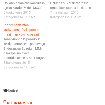
Hollannin Valkenswaardissa
Herlings oli karsintaerässä
ajettu kauden viides MXGP-
omaa luokkaansa kukistaen
luokan MM-osakilpailu jäi jo
6 toukokuun, 2015
kakkoseksi tuikanneen
7 maaliskuun, 2015
ajamatta. Thaimaan GP:n
Kategoriassa "Uutiset"
tiimikaverinsa Pauls
Kategoriassa "Uutiset"
tällä kaudella voittaneen
Jonassin 15,751 sekunnilla.
Stoner hehkuttaa
Villopoton odotettiin
KTM-duon takana
ystäväänsä: ”Villopoto on
palaavan tositoimiin
kolmanneksi ruutulipulle
maailman kovin crossari”
Espanjassa, mutta toisin
kiirehti Hondaa käskyttävä
Tänä vuonna kilparadoille
kävi. - Tavoitteeni on palata
Tim Gajser 17,694 sekuntia
keikkaluonteisesti palaava ja
kilpailemaan niin pian kuin
Herlingistä. MX2:ssa kaksi
Endurancen Suzukan MM-
mahdollista, mutta
maailmanmestaruutta
osakilpailun ajava
taisteleminen voitoista vaatii
saavuttaneen Herlingin
australialainen Stoner tarjosi
100-prosenttista kuntoa.
alkukausi on ollut todella
Villopotolle viimeksi henkistä
3 huhtikuun, 2015
Teemme yhdessä Monster…
vahva siinäkin mielessä, että
tukeaan paikan päällä
Kategoriassa "Uutiset"
hän hän ei ole…
crossin Argentiinan GP:ssä
Patagoniassa, jossa
yhdysvaltainen päätyi
molemmissa erissä
Uutiset
neljänneksi. - En ole koskaan
sanonut, että Villopoto
voittaa
UUSIN NUMERO
maailmanmestaruuden,