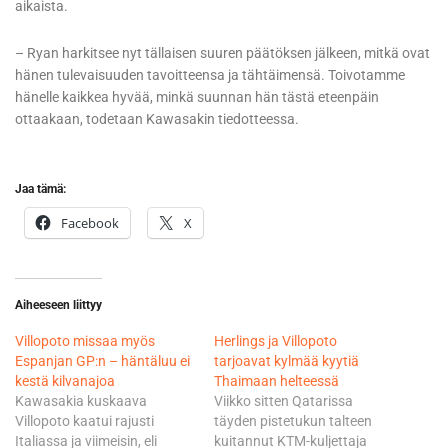
aikaista.
– Ryan harkitsee nyt tällaisen suuren päätöksen jälkeen, mitkä ovat
hänen tulevaisuuden tavoitteensa ja tähtäimensä. Toivotamme
hänelle kaikkea hyvää, minkä suunnan hän tästä eteenpäin
ottaakaan, todetaan Kawasakin tiedotteessa.
Jaa tämä:
Facebook
X
Aiheeseen liittyy
Villopoto missaa myös
Herlings ja Villopoto
Espanjan GP:n – häntäluu ei
tarjoavat kylmää kyytiä
kestä kilvanajoa
Thaimaan helteessä
Kawasakia kuskaava
Viikko sitten Qatarissa
Villopoto kaatui rajusti
täyden pistetukun talteen
Italiassa ja viimeisin, eli
kuitannut KTM-kuljettaja