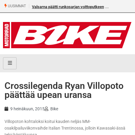
UUSIMMAT
Valsarna päätti runkosarjan voittoputkeen
Crossilegenda Ryan Villopoto
päättää upean uransa
9 heinäkuun, 2015
Bike
Villopoton kohtaloksi koitui kauden neljäs MM-
osakilpailuviikonvaihde Italian Trentinossa, jolloin Kawasaki-ässä
teloi häntäluunsa.