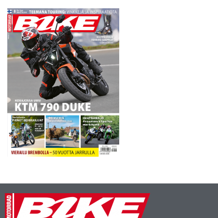
mutta minulle hän on
lajissaan numero 1 koko
maailmassa. Joku muu voi…