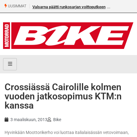
UUSIMMAT
Valsarna päätti runkosarjan voittoputkeen
Crossiässä Cairolille kolmen
vuoden jatkosopimus KTM:n
kanssa
3 maaliskuun, 2013
Bike
Hyvinkään Moottorikerho voi luottaa italialaisässän vetovoimaan,