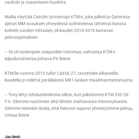
vauhtiin ja osaamiseen huoletta.
Mallia näyttää Cairolin työnantaja KTM:n, joka julkisti jo Qatarissa
ajetun MM-avauksen yhteydessä solmineensa tähtensä kanssa
kolmen vuoden mittaisen, eli kaudet 2014-2016 kattavan
jatkosopimuksen.
– Se oli molempien osapuolien toivomus, vahvistaa KTM:n
kilpailutoimintaa johtava Pit Beirer.
KTM:lle vuonna 2010 tullut Cairoli, 27, tavoittelee alkaneella
kaudella jo viidettä peräkkäistä MX1-luokan maailmanmestaruutta.
– Tony liittyi tehdastiimiimme silloin, kun julkistimme KTM 350 SX-
F:n. Olemme nauttineet siitä lähtien mahtavasta menestyksestä.
Olemme tietenkin iloisia, että hienosti sujunut yhteistyömme jatkuu,
toteaa Beirer.
Jaa tämä: