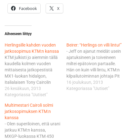
Facebook
X
Aiheeseen liittyy
Herlingsille kahden vuoden
Beirer: “Herlings on villi lintu!”
jatkosopimus KTM:n kanssa
- Jeff on ajanut meidät usein
KTM julkisti jo aiemmin tällä
ajatuksineen ja toiveineen
kaudella kolmen vuoden
miltei epätoivon partaalle.
mittaisesta jatkopestistä
Hän on kuin villi lintu, KTM:n
MX1-luokan hidalgon,
kilpailutoiminnan johtaja Pit
italialaisen Tony Cairolin
Beirer kuvaili lentävää
16 joulukuun, 2013
kanssa. Samaan tärkeään
26 kesäkuun, 2013
hollantilaista. Beirer joutui
Kategoriassa "Uutiset"
sopimusnippuun voidaan
Kategoriassa "Uutiset"
aikoinaan julkisestikin
vielä lisätä lajin
ojentamaan tuittuilevaa
Multimestari Cairoli solmi
kymmenkertainen
teinitähteään, joka on
jatkosopimuksen KTM:n
maailmanmestari,
kuitenkin kasvanut nyt myös
kanssa
belgialainen Stefan Everts,
tässä mielessä miehen
- Olen superiloinen, että urani
joka jatkaa puolestaan Red
mittoihin. Herlingsin, 19,
jatkuu KTM:n kanssa,
Bull KTM-tehdastiimin
luonteesta löytyy toki
MXGP-luokassa KTM 450
päällikkönä Herlingsin
edelleen ripaus boheemiutta,