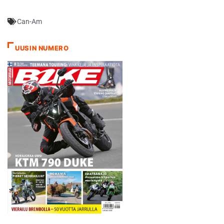
kerrotaan. Pramac Groupin
toimitusjohtaja Paolo
Can-Am
Campinoti kertoo, että
heidän "Vihreä Energia"
tiiminsä on
UUSIN NUMERO
ratamoottoripyöräilyn
maailmanmestaruussrajassa
ensimmäinen joka ottaa
myös ympäristötekijät…