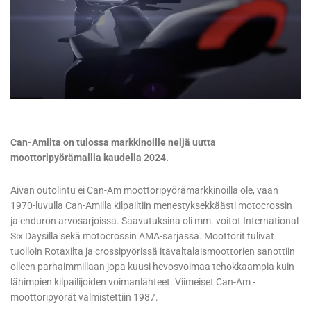
Can-Amilta on tulossa markkinoille neljä uutta
moottoripyörämallia kaudella 2024.
Aivan outolintu ei Can-Am moottoripyörämarkkinoilla ole, vaan
1970-luvulla Can-Amilla kilpailtiin menestyksekkäästi motocrossin
ja enduron arvosarjoissa. Saavutuksina oli mm. voitot International
Six Daysilla sekä motocrossin AMA-sarjassa. Moottorit tulivat
tuolloin Rotaxilta ja crossipyörissä itävaltalaismoottorien sanottiin
olleen parhaimmillaan jopa kuusi hevosvoimaa tehokkaampia kuin
lähimpien kilpailijoiden voimanlähteet. Viimeiset Can-Am -
moottoripyörät valmistettiin 1987.