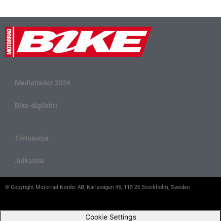
Mediatiedot 2026
Bike-digilehti
Tietosuoja
Julkaistu
© Copyright Motorrad Nordic AB, Karlavägen 96, 115 26 Stockholm, Sweden
Cookie Settings