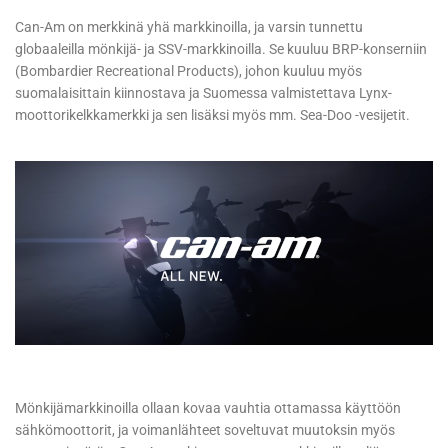
Can-Am on merkkinä yhä markkinoilla, ja varsin tunnettu
globaaleilla mönkijä- ja SSV-markkinoilla. Se kuuluu BRP-konserniin
(Bombardier Recreational Products), johon kuuluu myös
suomalaisittain kiinnostava ja Suomessa valmistettava Lynx-
moottorikelkkamerkki ja sen lisäksi myös mm. Sea-Doo -vesijetit.
Mönkijämarkkinoilla ollaan kovaa vauhtia ottamassa käyttöön
sähkömoottorit, ja voimanlähteet soveltuvat muutoksin myös