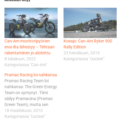
Can-Am moottoripyörien
Koeajo: Can-Am Ryker 900
ensi-ilta lähestyy – Tehtaan
Rally Edition
rakentaminen jo aloitettu
23 heinäkuun, 2019
8 lokakuun, 2022
Kategoriassa "Uutiset"
Kategoriassa "Can-Am"
Pramac Racing loi nahkansa
Pramac Racing Team loi
nahkansa: The Green Energy
Team on syntynyt. Tiimi
säilyy Pramacina (Pramac
Green Team), mutta sen
filosofia ohjaa uudenlaiseen
18 maaliskuun, 2010
ajatteluun. Tiimi haluaa olla
Kategoriassa "Uutiset"
osaltaan säilyttämässä
ympäristöä, Pramacilta