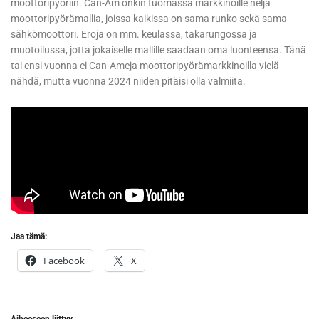
moottoripyöriin. Can-Am onkin tuomassa markkinoille neljä
moottoripyörämallia, joissa kaikissa on sama runko sekä sama
sähkömoottori. Eroja on mm. keulassa, takarungossa ja
muotoilussa, jotta jokaiselle mallille saadaan oma luonteensa. Tänä
tai ensi vuonna ei Can-Ameja moottoripyörämarkkinoilla vielä
nähdä, mutta vuonna 2024 niiden pitäisi olla valmiita.
Jaa tämä:
Facebook
X
Aiheeseen liittyy