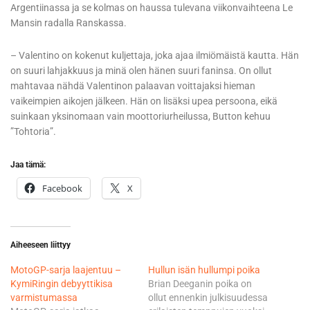
Argentiinassa ja se kolmas on haussa tulevana viikonvaihteena Le
Mansin radalla Ranskassa.
– Valentino on kokenut kuljettaja, joka ajaa ilmiömäistä kautta. Hän
on suuri lahjakkuus ja minä olen hänen suuri faninsa. On ollut
mahtavaa nähdä Valentinon palaavan voittajaksi hieman
vaikeimpien aikojen jälkeen. Hän on lisäksi upea persoona, eikä
suinkaan yksinomaan vain moottoriurheilussa, Button kehuu
”Tohtoria”.
Jaa tämä:
Facebook
X
Aiheeseen liittyy
MotoGP-sarja laajentuu –
Hullun isän hullumpi poika
KymiRingin debyyttikisa
Brian Deeganin poika on
varmistumassa
ollut ennenkin julkisuudessa