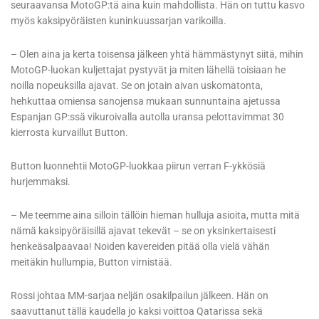
seuraavansa MotoGP:tä aina kuin mahdollista. Hän on tuttu kasvo
myös kaksipyöräisten kuninkuussarjan varikoilla.
– Olen aina ja kerta toisensa jälkeen yhtä hämmästynyt siitä, mihin
MotoGP-luokan kuljettajat pystyvät ja miten lähellä toisiaan he
noilla nopeuksilla ajavat. Se on jotain aivan uskomatonta,
hehkuttaa omiensa sanojensa mukaan sunnuntaina ajetussa
Espanjan GP:ssä vikuroivalla autolla uransa pelottavimmat 30
kierrosta kurvaillut Button.
Button luonnehtii MotoGP-luokkaa piirun verran F-ykkösiä
hurjemmaksi.
– Me teemme aina silloin tällöin hieman hulluja asioita, mutta mitä
nämä kaksipyöräisillä ajavat tekevät – se on yksinkertaisesti
henkeäsalpaavaa! Noiden kavereiden pitää olla vielä vähän
meitäkin hullumpia, Button virnistää.
Rossi johtaa MM-sarjaa neljän osakilpailun jälkeen. Hän on
saavuttanut tällä kaudella jo kaksi voittoa Qatarissa sekä