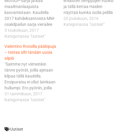
MotoGP-sarja jatkaa
erilaisten temppujen vuoksi
maailmanlaajuista
ja tällä kertaa Haiden
kasvamistaan. Kaudella
näyttää kuinka isolla pelillä
2017 kahdeksantoista MM-
annetaan kaasua.
20 joulukuun, 2016
osakilpailun sarja vierailee
Suhteellisen hurjaa menoa!
Kategoriassa "Uutiset"
14 eri maassa samalla, kun
3 toukokuun, 2017
yhä useampi uusi maa on
Kategoriassa "Uutiset"
kiinnostunut isännöimään
Valentino Rossilla pääkipuja
ratamoottoripyöräilyn MM-
– testaa silti tänään uusia
osakilpailua. Yksi maa, joka
siipiä
on nyt liittymässä MotoGP-
"Saimme nyt viimeinkin
kalenteriin, on Suomi, joka
tänne pyörät, joilla ajetaan
odottaa innoissaan pääsyä
kilpaa tällä kaudella.
mukaan maailmanlaajuiseen
Ensipuraisu ei ollut lainkaan
ja taloudellisesti erittäin
hullumpi. Ero pyöriin, joilla
merkittävään sarjaan.
testasimme marraskuussa,
31 tammikuun, 2017
Suomella on tunnetusti pitkä
oli monin paikoin selkeästi
Kategoriassa "Uutiset"
ja merkittävä…
parempi", Rossi sanoi
Motorcycle Sportsille.
"Muuten päivä oli hankala,
heräsin rajuun päänsärkyyn.
Uutiset
Se ei oikein missään