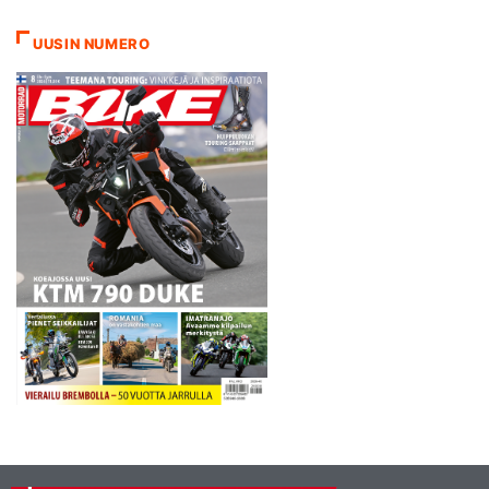
vaiheessa hellittänyt ja sitten
alkoikin jo sataa." Tänään
UUSIN NUMERO
Rossin on…