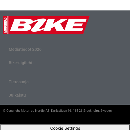
Mediatiedot 2026
Bike-digilehti
Tietosuoja
Julkaistu
© Copyright Motorrad Nordic AB, Karlavägen 96, 115 26 Stockholm, Sweden
Cookie Settings