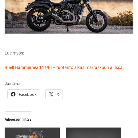
Lue myös:
Buell Hammerhead 1190 – tuotanto alkaa marraskuun alussa
Jaa tämä:
Facebook
X
Aiheeseen liittyy