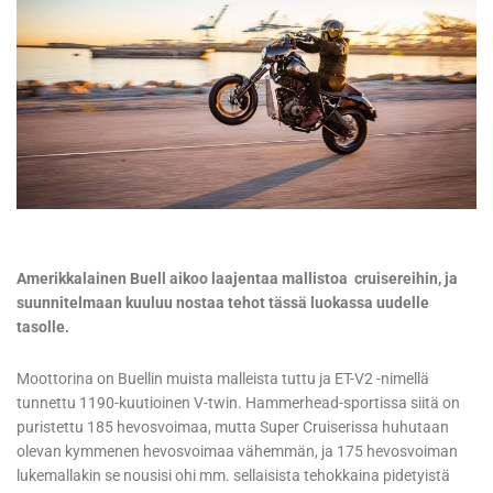
Amerikkalainen Buell aikoo laajentaa mallistoa cruisereihin, ja
suunnitelmaan kuuluu nostaa tehot tässä luokassa uudelle
tasolle.
Moottorina on Buellin muista malleista tuttu ja ET-V2 -nimellä
tunnettu 1190-kuutioinen V-twin. Hammerhead-sportissa siitä on
puristettu 185 hevosvoimaa, mutta Super Cruiserissa huhutaan
olevan kymmenen hevosvoimaa vähemmän, ja 175 hevosvoiman
lukemallakin se nousisi ohi mm. sellaisista tehokkaina pidetyistä