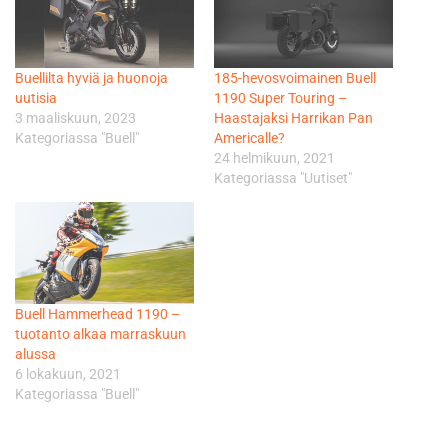
Buellilta hyviä ja huonoja
185-hevosvoimainen Buell
uutisia
1190 Super Touring –
3 maaliskuun, 2023
Haastajaksi Harrikan Pan
Kategoriassa "Buell"
Americalle?
24 helmikuun, 2021
Kategoriassa "Uutiset"
Buell Hammerhead 1190 –
tuotanto alkaa marraskuun
alussa
6 lokakuun, 2021
Kategoriassa "Buell"