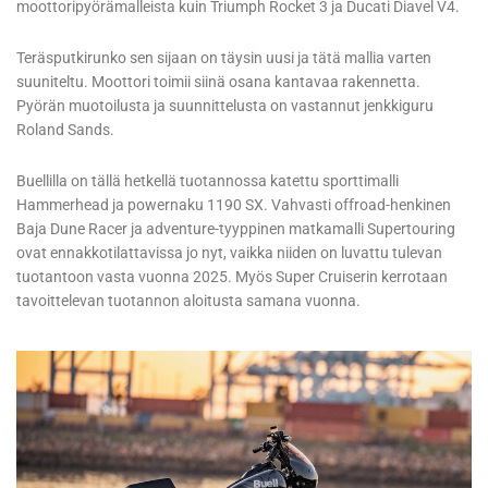
moottoripyörämalleista kuin Triumph Rocket 3 ja Ducati Diavel V4.
Teräsputkirunko sen sijaan on täysin uusi ja tätä mallia varten
suuniteltu. Moottori toimii siinä osana kantavaa rakennetta.
Pyörän muotoilusta ja suunnittelusta on vastannut jenkkiguru
Roland Sands.
Buellilla on tällä hetkellä tuotannossa katettu sporttimalli
Hammerhead ja powernaku 1190 SX. Vahvasti offroad-henkinen
Baja Dune Racer ja adventure-tyyppinen matkamalli Supertouring
ovat ennakkotilattavissa jo nyt, vaikka niiden on luvattu tulevan
tuotantoon vasta vuonna 2025. Myös Super Cruiserin kerrotaan
tavoittelevan tuotannon aloitusta samana vuonna.