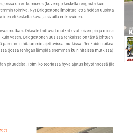
, joissa on eri kumiseos (kovempi) keskellä rengasta kuin
aremmin toimiva. Nyt Bridgestone ilmoittaa, että heidän uusinta
en eli keskeltä kova ja sivuilla eri kovuinen.
uvaa mutkaa. Oikealle taittuvat mutkat ovat loivempia ja niissä
 kuin vasen. Bridgestonen uusissa renkaissa on tästä johtuen
ä paremmin hitaammin ajettavissa mutkissa. Renkaiden oikea
kissa (jossa renhgas lämpiää enemmän kuin hitaissa mutkissa).
dan pituudelta. Toimiiko teoriassa hyvä ajatus käytännössä jää
ract