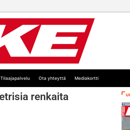
Tilaajapalvelu
Ota yhteyttä
Mediakortti
trisia renkaita
U