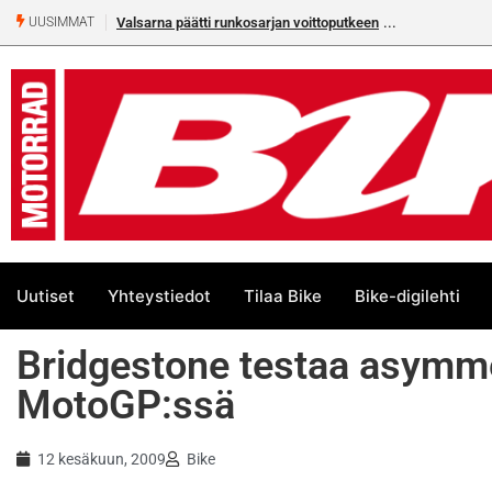
Valsarna päätti runkosarjan voittoputkeen
UUSIMMAT
Uutiset
Yhteystiedot
Tilaa Bike
Bike-digilehti
Bridgestone testaa asymme
MotoGP:ssä
12 kesäkuun, 2009
Bike