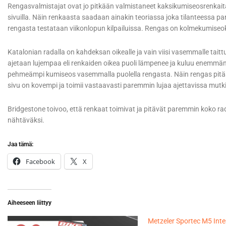
Rengasvalmistajat ovat jo pitkään valmistaneet kaksikumiseosrenkaita
sivuilla. Näin renkaasta saadaan ainakin teoriassa joka tilanteessa p
rengasta testataan viikonlopun kilpailuissa. Rengas on kolmekumiseoksin
Katalonian radalla on kahdeksan oikealle ja vain viisi vasemmalle taitt
ajetaan lujempaa eli renkaiden oikea puoli lämpenee ja kuluu enemmän
pehmeämpi kumiseos vasemmalla puolella rengasta. Näin rengas pitä
sivu on kovempi ja toimii vastaavasti paremmin lujaa ajettavissa mut
Bridgestone toivoo, että renkaat toimivat ja pitävät paremmin koko ra
nähtäväksi.
Jaa tämä:
Facebook
X
Aiheeseen liittyy
Metzeler Sportec M5 Inte