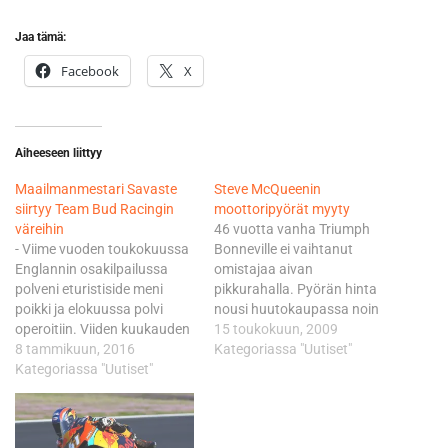
Jaa tämä:
Facebook
X
Aiheeseen liittyy
Maailmanmestari Savaste
Steve McQueenin
siirtyy Team Bud Racingin
moottoripyörät myyty
väreihin
46 vuotta vanha Triumph
- Viime vuoden toukokuussa
Bonneville ei vaihtanut
Englannin osakilpailussa
omistajaa aivan
polveni eturistiside meni
pikkurahalla. Pyörän hinta
poikki ja elokuussa polvi
nousi huutokaupassa noin
operoitiin. Viiden kuukauden
65 000 euroon. Pyörän
15 toukokuun, 2009
kuntoutuksen ja fyysisen
8 tammikuun, 2016
rakensi sen ajan
Kategoriassa "Uutiset"
kunnon treenaamisen
Kategoriassa "Uutiset"
moottoripyöräsankari ja
jälkeen olen valmis
stunttikuljettaja Bud Ekins ja
aloittamaan ajamisen ja
sen maalasi taiteilija Von
kauteen 2016
Dutch. McQueenin vuoden