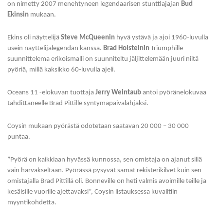
on nimetty 2007 menehtyneen legendaarisen stunttiajajan
Bud
Ekinsin
mukaan.
Ekins oli näyttelijä
Steve McQueenin
hyvä ystävä ja ajoi 1960-luvulla
usein näyttelijälegendan kanssa.
Brad Holsteinin
Triumphille
suunnittelema erikoismalli on suunniteltu jäljittelemään juuri niitä
pyöriä, millä kaksikko 60-luvulla ajeli.
Oceans 11 -elokuvan tuottaja
Jerry Weintaub
antoi pyöränelokuvaa
tähdittäneelle Brad Pittille syntymäpäivälahjaksi.
Coysin mukaan pyörästä odotetaan saatavan 20 000 – 30 000
puntaa.
”Pyörä on kaikkiaan hyvässä kunnossa, sen omistaja on ajanut sillä
vain harvakseltaan. Pyörässä pysyvät samat rekisterikilvet kuin sen
omistajalla Brad Pittillä oli. Bonneville on heti valmis avoimille teille ja
kesäisille vuorille ajettavaksi”, Coysin listauksessa kuvailtiin
myyntikohdetta.