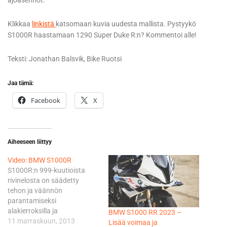
ajoasennot.
Klikkaa
linkistä
katsomaan kuvia uudesta mallista. Pystyykö
S1000R haastamaan 1290 Super Duke R:n? Kommentoi alle!
Teksti: Jonathan Balsvik, Bike Ruotsi
Jaa tämä:
Facebook
X
Aiheeseen liittyy
Video: BMW S1000R
S1000R:n 999-kuutioista
rivinelosta on säädetty
tehon ja väännön
parantamiseksi
alakierroksilla ja
BMW S1000 RR 2023 –
kierrosrajoitinta on laskettu
11 marraskuun, 2013
Lisää voimaa ja