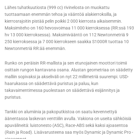
Lähes tuhatkuutiosta (999 cc) rivinelosta on muokattu
tuottaamaan enemmän tehoa ja vääntöä alakierroksilla, ja
kierrosrajoitin pistää pelin poikki 2 000 kierrosta aikaisemmin.
Maksimiteho on 160 hevosvoimaa 11 000 kierroksessa (RR:ssä 193
hv 13 000 kierroksessa). Maksimivääntö on 112 Newtonmetriä 9
250 kierroksessa ja 7 000 kierrokseen saakka S1000R tuottaa 10
Newtonmetriä RR:ää enemmän.
Runko on peräisin RR-mallista ja sen etunojainen moottori toimii
osittain rungon kantavana osana. Alustan geometriaa on säädetty
malliin sopivaksi ja akseliväli on nyt 22 millimetriä suurempi. USD-
haarukassa on säädettävä puristus ja paluu, kun
takavaimentimessa puolestaan on säädettävä esijännitys ja
puristus.
Tankki on alumiinia ja pakoputkistoa on saatu kevennettyä
äänentasoa laskevan venttiilin avulla. Vakiona on useita sähköisiä
apuvälineitä: luistonesto (ASC), Race-ABS sekä kaksi ajoasentoa
(Rain ja Road). Lisävarusteena saa myös Dynamic ja Dynamic Pro -