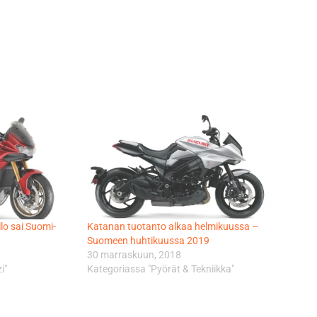
o sai Suomi-
Katanan tuotanto alkaa helmikuussa –
Suomeen huhtikuussa 2019
30 marraskuun, 2018
i"
Kategoriassa "Pyörät & Tekniikka"