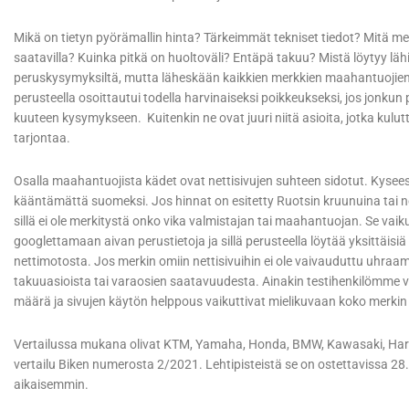
Mikä on tietyn pyörämallin hinta? Tärkeimmät tekniset tiedot? Mitä mer
saatavilla? Kuinka pitkä on huoltoväli? Entäpä takuu? Mistä löytyy lä
peruskysymyksiltä, mutta läheskään kaikkien merkkien maahantuojien si
perusteella osoittautui todella harvinaiseksi poikkeukseksi, jos jonkun 
kuuteen kysymykseen. Kuitenkin ne ovat juuri niitä asioita, jotka kulutt
tarjontaa.
Osalla maahantuojista kädet ovat nettisivujen suhteen sidotut. Kyseess
kääntämättä suomeksi. Jos hinnat on esitetty Ruotsin kruunuina tai ne
sillä ei ole merkitystä onko vika valmistajan tai maahantuojan. Se vai
googlettamaan aivan perustietoja ja sillä perusteella löytää yksittäisiä
nettimotosta. Jos merkin omiin nettisivuihin ei ole vaivauduttu uhraa
takuuasioista tai varaosien saatavuudesta. Ainakin testihenkilömme v
määrä ja sivujen käytön helppous vaikuttivat mielikuvaan koko merkin
Vertailussa mukana olivat KTM, Yamaha, Honda, BMW, Kawasaki, Harle
vertailu Biken numerosta 2/2021. Lehtipisteistä se on ostettavissa 28.
aikaisemmin.