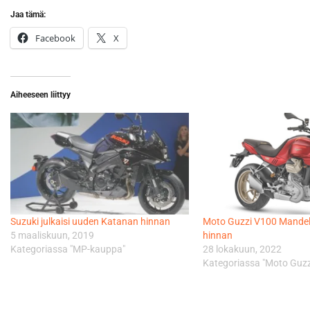
Jaa tämä:
Facebook
X
Aiheeseen liittyy
Suzuki julkaisi uuden Katanan hinnan
Moto Guzzi V100 Mandell
5 maaliskuun, 2019
hinnan
Kategoriassa "MP-kauppa"
28 lokakuun, 2022
Kategoriassa "Moto Guzz