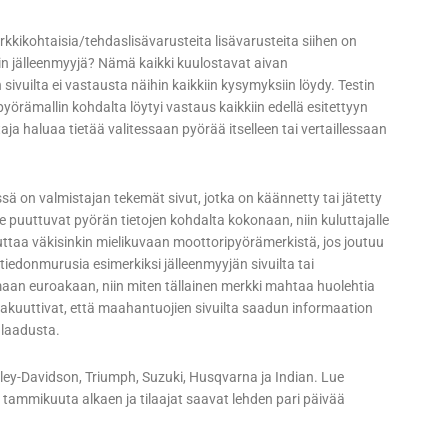
kkikohtaisia/tehdaslisävarusteita lisävarusteita siihen on
hin jälleenmyyjä? Nämä kaikki kuulostavat aivan
vuilta ei vastausta näihin kaikkiin kysymyksiin löydy. Testin
pyörämallin kohdalta löytyi vastaus kaikkiin edellä esitettyyn
aja haluaa tietää valitessaan pyörää itselleen tai vertaillessaan
ä on valmistajan tekemät sivut, jotka on käännetty tai jätetty
 puuttuvat pyörän tietojen kohdalta kokonaan, niin kuluttajalle
kuttaa väkisinkin mielikuvaan moottoripyörämerkistä, jos joutuu
 tiedonmurusia esimerkiksi jälleenmyyjän sivuilta tai
maan euroakaan, niin miten tällainen merkki mahtaa huolehtia
akuuttivat, että maahantuojien sivuilta saadun informaation
 laadusta.
y-Davidson, Triumph, Suzuki, Husqvarna ja Indian. Lue
 tammikuuta alkaen ja tilaajat saavat lehden pari päivää