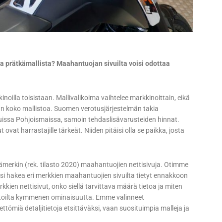
ta prätkämallista? Maahantuojan sivuilta voisi odottaa
oilla toisistaan. Mallivalikoima vaihtelee markkinoittain, eikä
n koko mallistoa. Suomen verotusjärjestelmän takia
 muissa Pohjoismaissa, samoin tehdaslisävarusteiden hinnat.
t harrastajille tärkeät. Niiden pitäisi olla se paikka, josta
erkin (rek. tilasto 2020) maahantuojien nettisivuja. Otimme
ksi hakea eri merkkien maahantuojien sivuilta tietyt ennakkoon
kkien nettisivut, onko siellä tarvittava määrä tietoa ja miten
ustoilta kymmenen ominaisuutta. Emme valinneet
ettömiä detaljitietoja etsittäväksi, vaan suosituimpia malleja ja