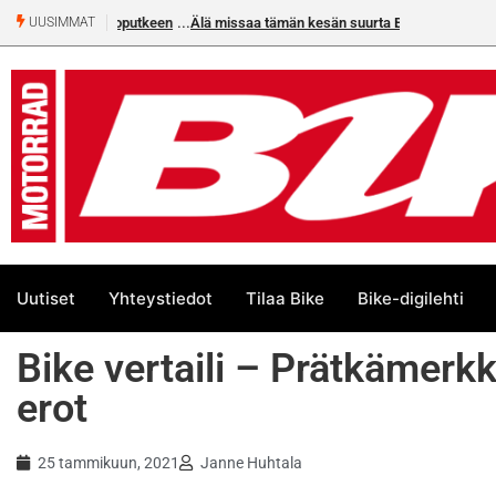
Älä missaa tämän kesän suurta Bike-numeroa!
UUSIMMAT
Uutiset
Yhteystiedot
Tilaa Bike
Bike-digilehti
Bike vertaili – Prätkämerkk
erot
25 tammikuun, 2021
Janne Huhtala