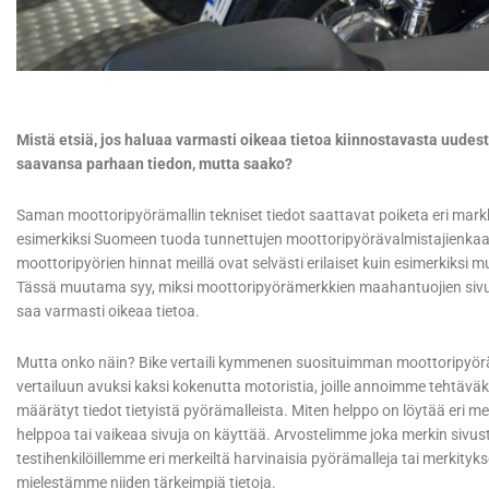
Mistä etsiä, jos haluaa varmasti oikeaa tietoa kiinnostavasta uudes
saavansa parhaan tiedon, mutta saako?
Saman moottoripyörämallin tekniset tiedot saattavat poiketa eri markkin
esimerkiksi Suomeen tuoda tunnettujen moottoripyörävalmistajienkaa
moottoripyörien hinnat meillä ovat selvästi erilaiset kuin esimerkiksi
Tässä muutama syy, miksi moottoripyörämerkkien maahantuojien sivut ova
saa varmasti oikeaa tietoa.
Mutta onko näin? Bike vertaili kymmenen suosituimman moottoripyöräm
vertailuun avuksi kaksi kokenutta motoristia, joille annoimme tehtävä
määrätyt tiedot tietyistä pyörämalleista. Miten helppo on löytää eri mer
helppoa tai vaikeaa sivuja on käyttää. Arvostelimme joka merkin siv
testihenkilöillemme eri merkeiltä harvinaisia pyörämalleja tai merkityks
mielestämme niiden tärkeimpiä tietoja.