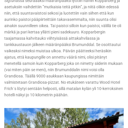
Sigtunassa seuraaaksi määränpääksi lyötiin naviin Kopparberg ja
asetuksiin vaihdettiin ”mutkaisia teitä pitkin”, ja niitä olikin edessä
niin, että suuntavaistosi sekosi ja luotettiin vain siihen että kun
aurinko paistoi pääpiirteittäin takavasemmalta, niin suunta olisi
ainakin suunnilleen oikea. Tai paistoi silloin kun paistoi, välillä tie oli
märkä ja pari kertaa yllätti pieni sadekuuro. Kopparbergin
taajamassa kahvitauko viihtyisässä aittakahvilassa ja
tankkaustauon jälkeen määränpääksi Brumunddal. Se osoittautui
vaikeaksi nimeksi muistaa ulkoa. Päivän päätteeksi heräsikin
ajatus, että kaupungille on annettu väärä nimi, olisi pitänyt
menetellä samoin kuin Kopparberg joka on nimetty siiderin mukaan
(vai miten päin se meni), niin Brumunddalin nimi voisi olla
Grandiosa. Täällä 9000 asukkaan kaupungissa nimittäin
valmistetaan Grandiosa-pizzat. No etukäteen varattu Wood Hotel
Frich´s löytyi sentään helposti, sillä matalan kylän yli 10-kerroksinen
hotelli näkyi jo 10 kilometrin päähän.