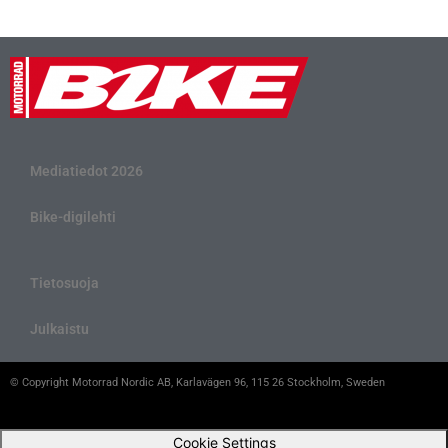
Mediatiedot 2026
Bike-digilehti
Tietosuoja
Julkaistu
© Copyright Motorrad Nordic AB, Karlavägen 96, 115 26 Stockholm, Sweden
Cookie Settings