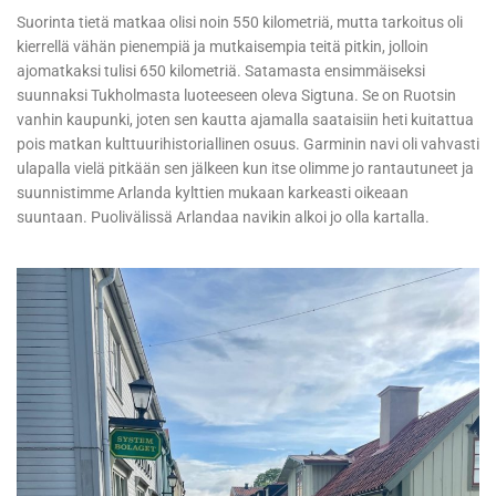
Suorinta tietä matkaa olisi noin 550 kilometriä, mutta tarkoitus oli
kierrellä vähän pienempiä ja mutkaisempia teitä pitkin, jolloin
ajomatkaksi tulisi 650 kilometriä. Satamasta ensimmäiseksi
suunnaksi Tukholmasta luoteeseen oleva Sigtuna. Se on Ruotsin
vanhin kaupunki, joten sen kautta ajamalla saataisiin heti kuitattua
pois matkan kulttuurihistoriallinen osuus. Garminin navi oli vahvasti
ulapalla vielä pitkään sen jälkeen kun itse olimme jo rantautuneet ja
suunnistimme Arlanda kylttien mukaan karkeasti oikeaan
suuntaan. Puolivälissä Arlandaa navikin alkoi jo olla kartalla.