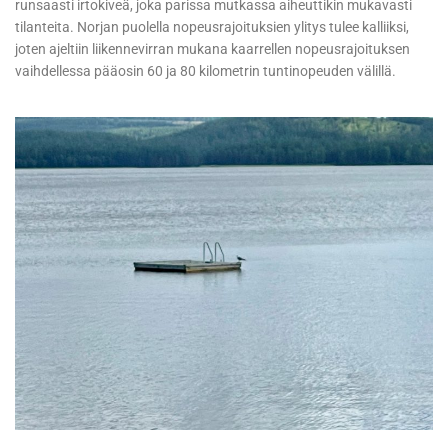
runsaasti irtokiveä, joka parissa mutkassa aiheuttikin mukavasti
tilanteita. Norjan puolella nopeusrajoituksien ylitys tulee kalliiksi,
joten ajeltiin liikennevirran mukana kaarrellen nopeusrajoituksen
vaihdellessa pääosin 60 ja 80 kilometrin tuntinopeuden välillä.