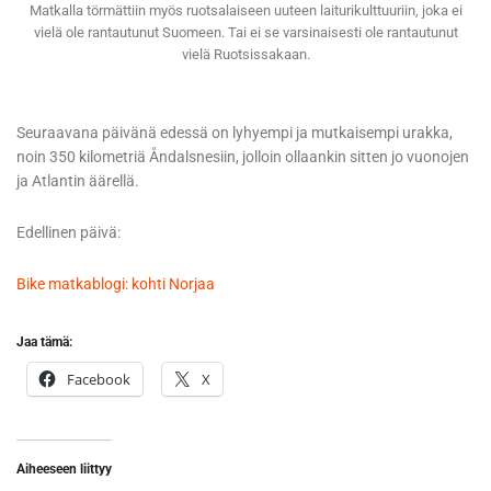
Matkalla törmättiin myös ruotsalaiseen uuteen laiturikulttuuriin, joka ei
vielä ole rantautunut Suomeen. Tai ei se varsinaisesti ole rantautunut
vielä Ruotsissakaan.
Seuraavana päivänä edessä on lyhyempi ja mutkaisempi urakka,
noin 350 kilometriä Åndalsnesiin, jolloin ollaankin sitten jo vuonojen
ja Atlantin äärellä.
Edellinen päivä:
Bike matkablogi: kohti Norjaa
Jaa tämä:
Facebook
X
Aiheeseen liittyy