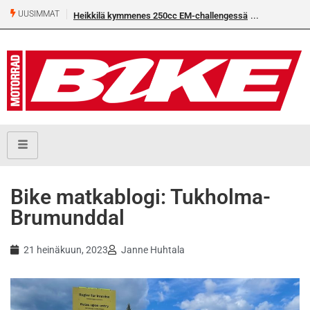
UUSIMMAT
Rantala flat trackin Euroopan Cupin mestari
Bike matkablogi: Tukholma-
Brumunddal
21 heinäkuun, 2023
Janne Huhtala