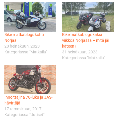
Bike matkablogi: kohti
Bike matkablogi: kaksi
Norjaa
viikkoa Norjassa – mitä jäi
20 heinäkuun, 2023
käteen?
Kategoriassa "Matkailu"
31 heinäkuun, 2023
Kategoriassa "Matkailu"
Innoittajina 70-luku ja JAS-
hävittäjä
17 tammikuun, 2017
Kategoriassa "Uutiset"