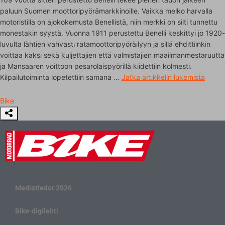
paluun Suomen moottoripyörämarkkinoille. Vaikka melko harvalla
motoristilla on ajokokemusta Benellistä, niin merkki on silti tunnettu
monestakin syystä. Vuonna 1911 perustettu Benelli keskittyi jo 1920-
luvulta lähtien vahvasti ratamoottoripyöräilyyn ja sillä ehdittiinkin
voittaa kaksi sekä kuljettajien että valmistajien maailmanmestaruutta
ja Mansaaren voittoon pesarolaispyörillä kiidettiin kolmesti.
Kilpailutoiminta lopetettiin samana …
Jatka artikkelin
lukemista
Bike
Mediatiedot 2026
Bike-digilehti