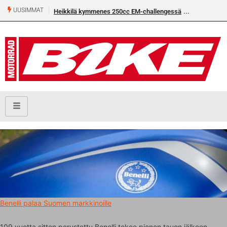
UUSIMMAT
Heikkilä kymmenes 250cc EM-challengessä
Benelli palaa Suomen markkinoille
109 vuotta sitten perustettu Benelli tekee pienen tauon jälkeen