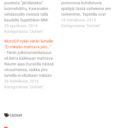
puolesta ”jättiläiseksi”
pomoonsa kohdistuvia
luonnehdittu, Kawasakin
epäilyjä tässä vaiheessa sen
tehdastallin riveissä tällä
tarkemmin. Tapetilla ovat
kaudella Superbiken MM-
olleet epäilyt mm.
16 heinäkuun, 2015
sarjassa kilpaileva Baz, 21,
29 syyskuun, 2014
rahanpesusta. Cuzarin
Kategoriassa "Uutiset"
kertoo solmineensa Asparin
Kategoriassa "Uutiset"
johtama Forward-tiimi
kanssa kaudesta 2015
ajattaa MotoGP-luokassa
MotoGP-tykki vietiin lumelle:
esisopimuksen, jota ei
saksalaista Stefan Bradlia ja
”Ei mikään mahtava pito…”
kuitenkaan kunnioitettu. - Se
ranskalaistulokasta Loris
- Tiimin julkistamistilaisuus
oli uskomatonta. Sopimus oli
Bazia Yamahan Open luokan
oli kerta kaikkiaan mahtava.
jo valmiina
sääntöjen mukaisilla pyörillä.
Nautin ajaa Ducatilla näissä
allekirjoitettavaksi, mutta
Moto2-luokassa Forward-
olosuhteissa, vaikka pito
sitten sainkin lukea
tiimin italialaisen
lumella ei ollutkaan mikään
internetistä, että tuota ei
kuljettajakaksikon
mahtava, virnisti
26 helmikuun, 2016
kunnioita. Sitä oli vaikeaa
muodostavat Simone Corsi
vastustajiaan päätä pitempi,
Kategoriassa "Uutiset"
uskoa ja se…
ja Lorenzo Baldassarri.
eli 191-senttinen MotoGP-
MotoGP-sarja on…
hujoppi Baz. Superbiken
puolella ennen kilpailleella
Bazilla on edessään uransa
Uutiset
toinen kausi MotoGP-
luokassa. Debyyttikausi kulki
kuninkuusluokan