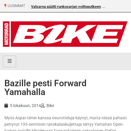
UUSIMMAT
Valsarna päätti runkosarjan voittoputkeen
Bazille pesti Forward
Yamahalla
5 lokakuun, 2014
Bike
Myös Aspar-tiimin kanssa neuvotteluja käynyt, mutta niissä pahasti
pettynyt 193-senttinen ranskalaiskuljettaja siirtyy Yamahan Open-
luokan pyörillä kilpailevaan Forward-tiimiin saksalaisen Stefan