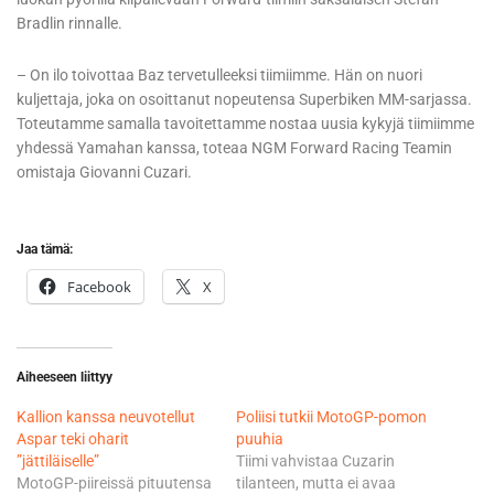
Bradlin rinnalle.
– On ilo toivottaa Baz tervetulleeksi tiimiimme. Hän on nuori
kuljettaja, joka on osoittanut nopeutensa Superbiken MM-sarjassa.
Toteutamme samalla tavoitettamme nostaa uusia kykyjä tiimiimme
yhdessä Yamahan kanssa, toteaa NGM Forward Racing Teamin
omistaja Giovanni Cuzari.
Jaa tämä:
Facebook
X
Aiheeseen liittyy
Kallion kanssa neuvotellut
Poliisi tutkii MotoGP-pomon
Aspar teki oharit
puuhia
”jättiläiselle”
Tiimi vahvistaa Cuzarin
MotoGP-piireissä pituutensa
tilanteen, mutta ei avaa