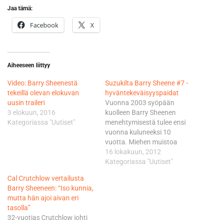
Jaa tämä:
Facebook
X
Aiheeseen liittyy
Video: Barry Sheenestä
Suzukilta Barry Sheene #7 -
tekeillä olevan elokuvan
hyväntekeväisyyspaidat
uusin traileri
Vuonna 2003 syöpään
3 elokuun, 2016
kuolleen Barry Sheenen
Kategoriassa "Uutiset"
menehtymisestä tulee ensi
vuonna kuluneeksi 10
vuotta. Miehen muistoa
kunnioittaakseen Suzuki
16 lokakuun, 2012
International Europe on
Kategoriassa "Uutiset"
julkistanut paitamalliston,
Cal Crutchlow vertailusta
jonka tuotosta 10 %
Barry Sheeneen: “Iso kunnia,
ohjataan
mutta hän ajoi aivan eri
hyväntekeväisyyteen. Tuettu
tasolla”
järjestö on Barryn lesken
32-vuotias Crutchlow johti