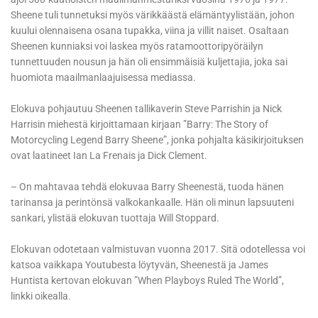
Sheene tuli tunnetuksi myös värikkäästä elämäntyylistään, johon
kuului olennaisena osana tupakka, viina ja villit naiset. Osaltaan
Sheenen kunniaksi voi laskea myös ratamoottoripyöräilyn
tunnettuuden nousun ja hän oli ensimmäisiä kuljettajia, joka sai
huomiota maailmanlaajuisessa mediassa.
Elokuva pohjautuu Sheenen tallikaverin Steve Parrishin ja Nick
Harrisin miehestä kirjoittamaan kirjaan ”Barry: The Story of
Motorcycling Legend Barry Sheene”, jonka pohjalta käsikirjoituksen
ovat laatineet Ian La Frenais ja Dick Clement.
– On mahtavaa tehdä elokuvaa Barry Sheenestä, tuoda hänen
tarinansa ja perintönsä valkokankaalle. Hän oli minun lapsuuteni
sankari, ylistää elokuvan tuottaja Will Stoppard.
Elokuvan odotetaan valmistuvan vuonna 2017. Sitä odotellessa voi
katsoa vaikkapa Youtubesta löytyvän, Sheenestä ja James
Huntista kertovan elokuvan ”When Playboys Ruled The World”,
linkki oikealla.