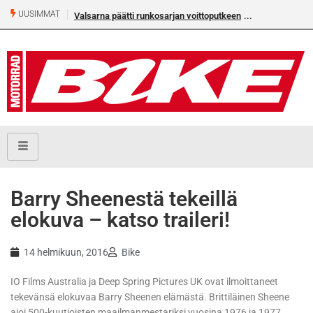
UUSIMMAT
Valsarna päätti runkosarjan voittoputkeen
Barry Sheenestä tekeillä
elokuva – katso traileri!
14 helmikuun, 2016
Bike
IO Films Australia ja Deep Spring Pictures UK ovat ilmoittaneet
tekevänsä elokuvaa Barry Sheenen elämästä. Brittiläinen Sheene
ajoi 500-kuutioisten maailmanmestariksi vuosina 1976 ja 1977.