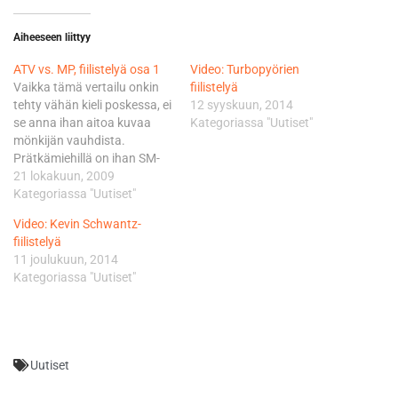
Aiheeseen liittyy
ATV vs. MP, fiilistelyä osa 1
Video: Turbopyörien
Vaikka tämä vertailu onkin
fiilistelyä
tehty vähän kieli poskessa, ei
12 syyskuun, 2014
se anna ihan aitoa kuvaa
Kategoriassa "Uutiset"
mönkijän vauhdista.
Prätkämiehillä on ihan SM-
kärjen kalusto, kun taas
21 lokakuun, 2009
Hondan vakiomönkkäri
Kategoriassa "Uutiset"
häviää tehoissa kotimaan
Video: Kevin Schwantz-
nopeimpien mönkijäkuskien
fiilistelyä
laitteille toistakymmentä
11 joulukuun, 2014
hevosvoimaa. Kärkimiesten
Kategoriassa "Uutiset"
SM-raasereissa on myös
viimeisen päälle iskarit,
ohjausiskari ja leveämmät
tukivarret. Kolmantena
laitteena mukana olleessa
Uutiset
Hondan 680-kuutioisessa…