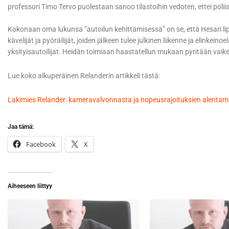
professori Timo Tervo puolestaan sanoo tilastoihin vedoten, ettei polii
Kokonaan oma lukunsa ”autoilun kehittämisessä” on se, että Hesari l
kävelijät ja pyöräilijät, joiden jälkeen tulee julkinen liikenne ja elinkein
yksityisautoilijat. Heidän toimiaan haastatellun mukaan pyritään vai
Lue koko alkuperäinen Relanderin artikkeli tästä:
Lakimies Relander: kameravalvonnasta ja nopeusrajoituksien alentami
Jaa tämä:
Facebook
X
Aiheeseen liittyy