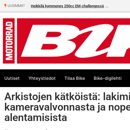
Heikkilä kymmenes 250cc EM-challengessä
Rantala flat trackin
UUSIMMAT
Uutiset
Yhteystiedot
Tilaa Bike
Bike-digilehti
Arkistojen kätköistä: lakim
kameravalvonnasta ja nope
alentamisista