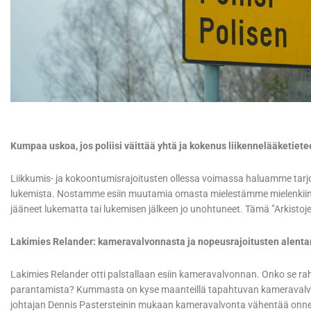
Kumpaa uskoa, jos poliisi väittää yhtä ja kokenus liikennelääketietee
Liikkumis- ja kokoontumisrajoitusten ollessa voimassa haluamme tarjota
lukemista. Nostamme esiin muutamia omasta mielestämme mielenkiintoi
jääneet lukematta tai lukemisen jälkeen jo unohtuneet. Tämä ”Arkistoj
Lakimies Relander: kameravalvonnasta ja nopeusrajoitusten alenta
Lakimies Relander otti palstallaan esiin kameravalvonnan. Onko se rah
parantamista? Kummasta on kyse maanteillä tapahtuvan kameravalvon
johtajan Dennis Pastersteinin mukaan kameravalvonta vähentää onnet