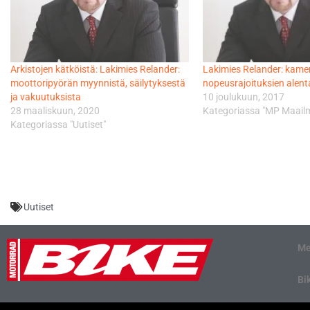
Arkistojen kätköistä: Lakimies Relander:
Lakimies Relander: kame
moottoripyörän myynnistä, säilytyksestä
nopeusrajoituksien alent
ja vakuutuksista
10 joulukuun, 2017
28 maaliskuun, 2020
Kategoriassa "MP Maailm
Kategoriassa "Uutiset"
Uutiset
Me
Bi