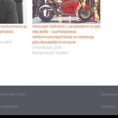
ravalvonnasta ja
Arkistojen kätköistä: Lainsäädäntö ei salli
amisista
eikä kiellä – suomalaisessa
sähkömoottoripyörässä on ratkaisuja
a lehti"
joita lainsäädäntö ei tunne
3 huhtikuun, 2020
Kategoriassa "Uutiset"
diatiedot 2026
Tietosuoj
ke-digilehti
Julkaistu