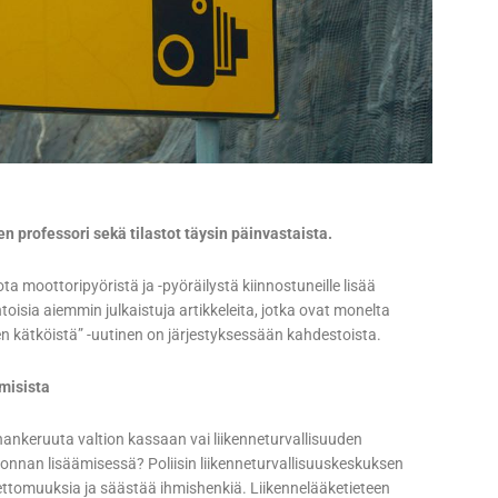
n professori sekä tilastot täysin päinvastaista.
 moottoripyöristä ja -pyöräilystä kiinnostuneille lisää
sia aiemmin julkaistuja artikkeleita, jotka ovat monelta
en kätköistä” -uutinen on järjestyksessään kahdestoista.
misista
ankeruuta valtion kassaan vai liikenneturvallisuuden
nan lisäämisessä? Poliisin liikenneturvallisuuskeskuksen
tomuuksia ja säästää ihmishenkiä. Liikennelääketieteen