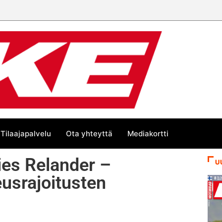
 Euroopan Cupin mestari
Tilaajapalvelu
Ota yhteyttä
Mediakortti
ies Relander –
U
usrajoitusten