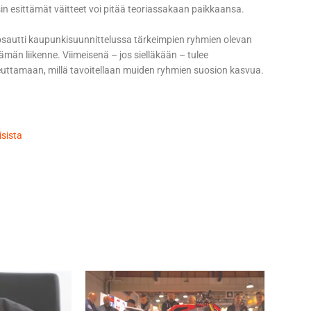
sin esittämät väitteet voi pitää teoriassakaan paikkaansa.
ipsautti kaupunkisuunnittelussa tärkeimpien ryhmien olevan
oelämän liikenne. Viimeisenä – jos sielläkään – tulee
keuttamaan, millä tavoitellaan muiden ryhmien suosion kasvua.
sista