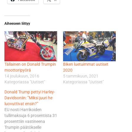
Aiheeseen liittyy
Tällainen on Donald Trumpin
Biken luetuimmat uutiset
moottoripyörä
2020
14 joulukuun, 2016
5 tammikuun, 2021
Kategoriassa "Uutiset"
Kategoriassa "Uutiset"
Donald Trump pettyi Harley-
Davidsoniin: ”Miksi juuri he
luovuttivat ensin?”
EU nosti Harrikoiden
tullimaksuja 6 prosentista 31
prosenttiin vastineena
Trumpin päätökselle