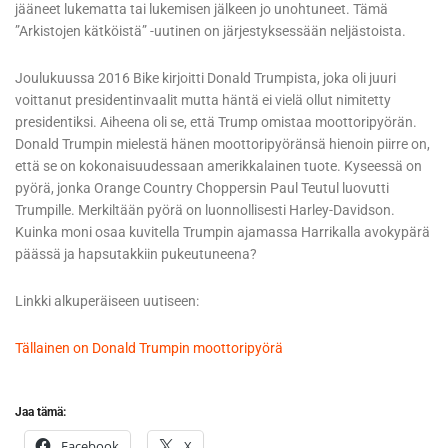
jääneet lukematta tai lukemisen jälkeen jo unohtuneet. Tämä
”Arkistojen kätköistä” -uutinen on järjestyksessään neljästoista.
Joulukuussa 2016 Bike kirjoitti Donald Trumpista, joka oli juuri
voittanut presidentinvaalit mutta häntä ei vielä ollut nimitetty
presidentiksi. Aiheena oli se, että Trump omistaa moottoripyörän.
Donald Trumpin mielestä hänen moottoripyöränsä hienoin piirre on,
että se on kokonaisuudessaan amerikkalainen tuote. Kyseessä on
pyörä, jonka Orange Country Choppersin Paul Teutul luovutti
Trumpille. Merkiltään pyörä on luonnollisesti Harley-Davidson.
Kuinka moni osaa kuvitella Trumpin ajamassa Harrikalla avokypärä
päässä ja hapsutakkiin pukeutuneena?
Linkki alkuperäiseen uutiseen:
Tällainen on Donald Trumpin moottoripyörä
Jaa tämä:
Facebook
X