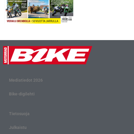
Mediatiedot 2026
Bike-digilehti
Tietosuoja
Julkaistu