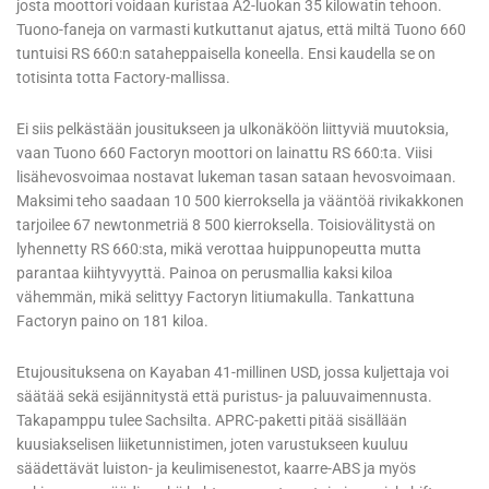
josta moottori voidaan kuristaa A2-luokan 35 kilowatin tehoon.
Tuono-faneja on varmasti kutkuttanut ajatus, että miltä Tuono 660
tuntuisi RS 660:n sataheppaisella koneella. Ensi kaudella se on
totisinta totta Factory-mallissa.
Ei siis pelkästään jousitukseen ja ulkonäköön liittyviä muutoksia,
vaan Tuono 660 Factoryn moottori on lainattu RS 660:ta. Viisi
lisähevosvoimaa nostavat lukeman tasan sataan hevosvoimaan.
Maksimi teho saadaan 10 500 kierroksella ja vääntöä rivikakkonen
tarjoilee 67 newtonmetriä 8 500 kierroksella. Toisiovälitystä on
lyhennetty RS 660:sta, mikä verottaa huippunopeutta mutta
parantaa kiihtyvyyttä. Painoa on perusmallia kaksi kiloa
vähemmän, mikä selittyy Factoryn litiumakulla. Tankattuna
Factoryn paino on 181 kiloa.
Etujousituksena on Kayaban 41-millinen USD, jossa kuljettaja voi
säätää sekä esijännitystä että puristus- ja paluuvaimennusta.
Takapamppu tulee Sachsilta. APRC-paketti pitää sisällään
kuusiakselisen liiketunnistimen, joten varustukseen kuuluu
säädettävät luiston- ja keulimisenestot, kaarre-ABS ja myös