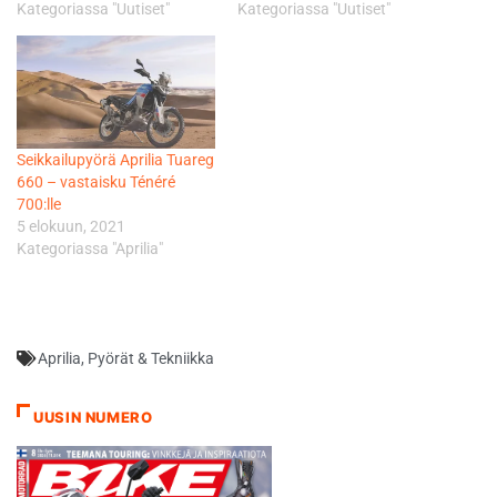
Kategoriassa "Uutiset"
Kategoriassa "Uutiset"
Seikkailupyörä Aprilia Tuareg
660 – vastaisku Ténéré
700:lle
5 elokuun, 2021
Kategoriassa "Aprilia"
Aprilia
,
Pyörät & Tekniikka
UUSIN NUMERO