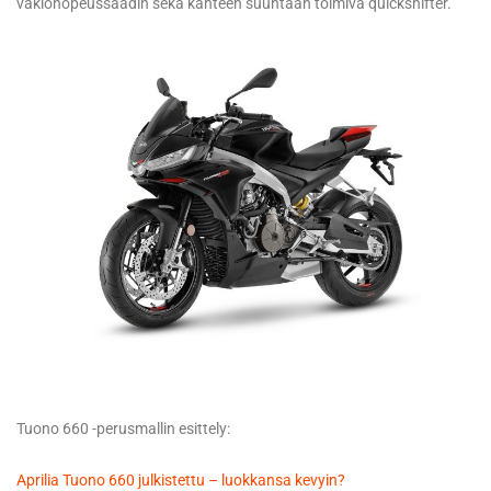
vakionopeussäädin sekä kahteen suuntaan toimiva quickshifter.
Tuono 660 -perusmallin esittely:
Aprilia Tuono 660 julkistettu – luokkansa kevyin?