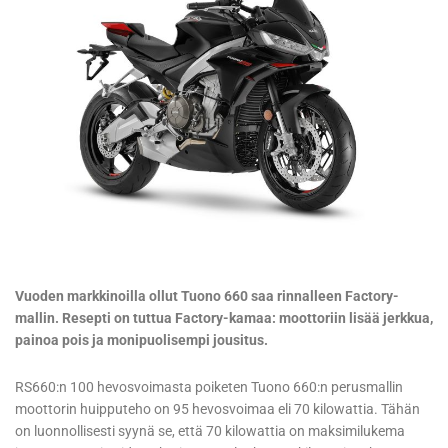
Vuoden markkinoilla ollut Tuono 660 saa rinnalleen Factory-
mallin. Resepti on tuttua Factory-kamaa: moottoriin lisää jerkkua,
painoa pois ja monipuolisempi jousitus.
RS660:n 100 hevosvoimasta poiketen Tuono 660:n perusmallin
moottorin huipputeho on 95 hevosvoimaa eli 70 kilowattia. Tähän
on luonnollisesti syynä se, että 70 kilowattia on maksimilukema