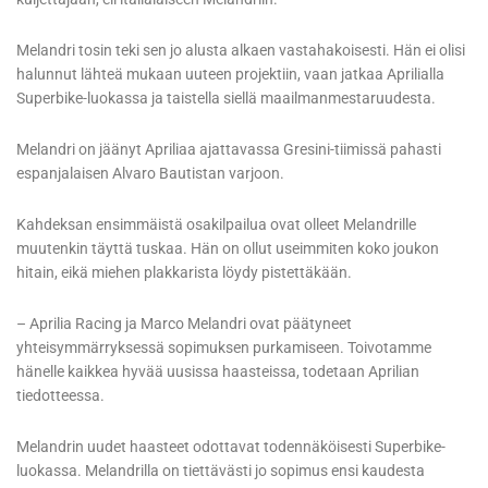
Melandri tosin teki sen jo alusta alkaen vastahakoisesti. Hän ei olisi
halunnut lähteä mukaan uuteen projektiin, vaan jatkaa Aprilialla
Superbike-luokassa ja taistella siellä maailmanmestaruudesta.
Melandri on jäänyt Apriliaa ajattavassa Gresini-tiimissä pahasti
espanjalaisen Alvaro Bautistan varjoon.
Kahdeksan ensimmäistä osakilpailua ovat olleet Melandrille
muutenkin täyttä tuskaa. Hän on ollut useimmiten koko joukon
hitain, eikä miehen plakkarista löydy pistettäkään.
– Aprilia Racing ja Marco Melandri ovat päätyneet
yhteisymmärryksessä sopimuksen purkamiseen. Toivotamme
hänelle kaikkea hyvää uusissa haasteissa, todetaan Aprilian
tiedotteessa.
Melandrin uudet haasteet odottavat todennäköisesti Superbike-
luokassa. Melandrilla on tiettävästi jo sopimus ensi kaudesta