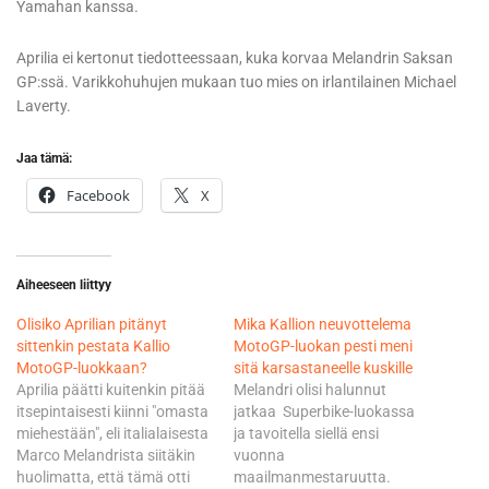
Yamahan kanssa.
Aprilia ei kertonut tiedotteessaan, kuka korvaa Melandrin Saksan
GP:ssä. Varikkohuhujen mukaan tuo mies on irlantilainen Michael
Laverty.
Jaa tämä:
Facebook
X
Aiheeseen liittyy
Olisiko Aprilian pitänyt
Mika Kallion neuvottelema
sittenkin pestata Kallio
MotoGP-luokan pesti meni
MotoGP-luokkaan?
sitä karsastaneelle kuskille
Aprilia päätti kuitenkin pitää
Melandri olisi halunnut
itsepintaisesti kiinni "omasta
jatkaa Superbike-luokassa
miehestään", eli italialaisesta
ja tavoitella siellä ensi
Marco Melandrista siitäkin
vuonna
huolimatta, että tämä otti
maailmanmestaruutta.