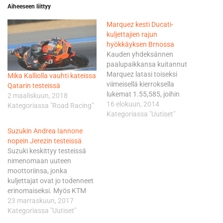
Aiheeseen liittyy
Marquez kesti Ducati-
kuljettajien rajun
hyökkäyksen Brnossa
Kauden yhdeksännen
paalupaikkansa kuitannut
Marquez latasi toiseksi
Mika Kalliolla vauhti kateissa
viimeisellä kierroksella
Qatarin testeissä
lukemat 1.55,585, joihin
2 maaliskuun, 2018
muilla ei riittänyt enää ruutia
16 elokuun, 2014
Kategoriassa "Road Racing"
vastata. Maestrolle
Kategoriassa "Uutiset"
kovimman haasteen
Suzukin Andrea Iannone
heittivät Ducati-kuljettajat.
nopein Jerezin testeissä
Tehdastallin Andrea
Suzuki keskittyy testeissä
Dovizioso ajoi toiseksi ja
nimenomaan uuteen
Pramac-tiimin Andrea
moottoriinsa, jonka
Iannone kolmanneksi.
kuljettajat ovat jo todenneet
Marquez kukisti Dovizioson
erinomaiseksi. Myös KTM
0,129 sekunnilla. Dovizioson
kulki testissä hyvin, sillä Pol
23 marraskuun, 2017
rinnalle ensi kaudella
Espargaro ajoi viidenneksi
Kategoriassa "Uutiset"
tehdastalliin siirtyvä Iannone
nopeimman ajan, Bradley