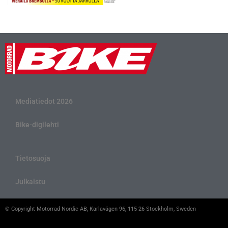
Mediatiedot 2026
Bike-digilehti
Tietosuoja
Julkaistu
© Copyright Motorrad Nordic AB, Karlavägen 96, 115 26 Stockholm, Sweden