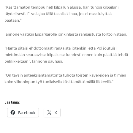
”Käsittämätön temppu heti kilpailun alussa, hän tuhosi kilpailuni
täydellisesti. Ei voi ajaa tällä tasolla kilpaa, jos ei osaa käyttää
päätään.”
Iannone vaatikin Espargarolle jonkinlaista rangaistusta törttöilystään.
”Häntä pitäisi ehdottomasti rangaista jotenkin, että Pol joutuisi
miettimään seuraavissa kilpailussa kahdesti ennen kuin päättää tehdä
peliliikkeitään”, Iannone pauhasi.
”On täysin anteeksiantamatonta tuhota toisten kavereiden ja tiimien
koko viikonlopun työ tuollaisella käsittämättömällä liikkeellä.”
Jaa tämä:
Facebook
X