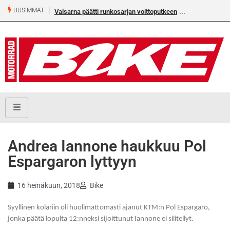
UUSIMMAT
Valsarna päätti runkosarjan voittoputkeen
Andrea Iannone haukkuu Pol
Espargaron lyttyyn
16 heinäkuun, 2018
Bike
Syyllinen kolariin oli huolimattomasti ajanut KTM:n Pol Espargaro,
jonka päätä lopulta 12:nneksi sijoittunut Iannone ei silitellyt.