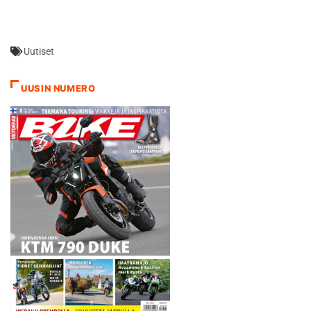
jäi kakkosruudusta vain 12
Smith oli seitsemäs. Mika
tuhannesosaa.…
Kallio ei ollut mukana.
Tulokset: 1 Andrea Iannone
Uutiset
Suzuki 1m38.280s 2 Cal
Crutchlow Honda
1m38.337s 3 Andrea
UUSIN NUMERO
Dovizioso Ducati
1m38.398s…