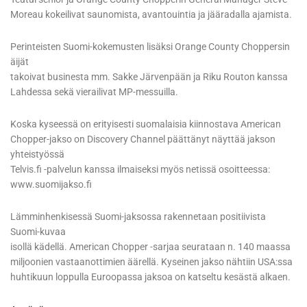
Moreau kokeilivat saunomista, avantouintia ja jääradalla ajamista.
Perinteisten Suomi-kokemusten lisäksi Orange County Choppersin
äijät
takoivat businesta mm. Sakke Järvenpään ja Riku Routon kanssa
Lahdessa sekä vierailivat MP-messuilla.
Koska kyseessä on erityisesti suomalaisia kiinnostava American
Chopper-jakso on Discovery Channel päättänyt näyttää jakson
yhteistyössä
Telvis.fi -palvelun kanssa ilmaiseksi myös netissä osoitteessa:
www.suomijakso.fi
Lämminhenkisessä Suomi-jaksossa rakennetaan positiivista
Suomi-kuvaa
isollä kädellä. American Chopper -sarjaa seurataan n. 140 maassa
miljoonien vastaanottimien äärellä. Kyseinen jakso nähtiin USA:ssa
huhtikuun loppulla Euroopassa jaksoa on katseltu kesästä alkaen.