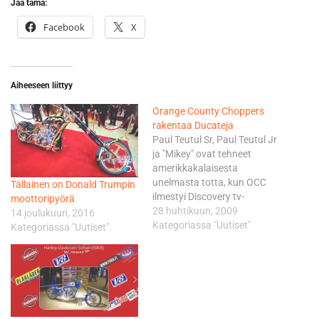
Jaa tämä:
Facebook
X
Aiheeseen liittyy
Orange County Choppers
rakentaa Ducateja
Paul Teutul Sr, Paul Teutul Jr
ja "Mikey" ovat tehneet
amerikkakalaisesta
unelmasta totta, kun OCC
Tällainen on Donald Trumpin
ilmestyi Discovery tv-
moottoripyörä
kanavan ohjelmistoon.
28 huhtikuun, 2009
14 joulukuun, 2016
Orange County Choppers on
Kategoriassa "Uutiset"
Kategoriassa "Uutiset"
kasvanut pienestä pajasta
mittavaksi yritykseksi.
"Ducati Hudson Valley
showroom" tulee olemaan
yksi paikoista, jossa Ducatit
esitellään niille