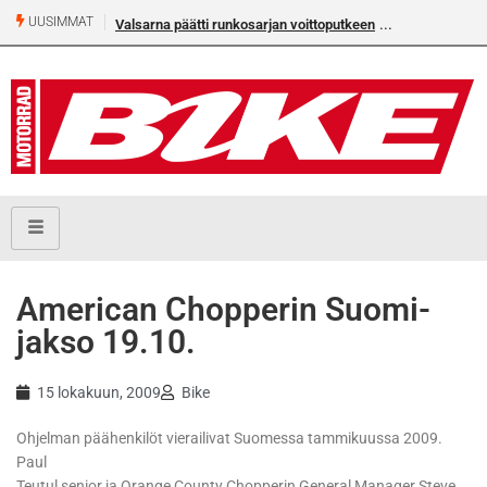
UUSIMMAT
Valsarna päätti runkosarjan voittoputkeen
American Chopperin Suomi-
jakso 19.10.
15 lokakuun, 2009
Bike
Ohjelman päähenkilöt vierailivat Suomessa tammikuussa 2009.
Paul
Teutul senior ja Orange County Chopperin General Manager Steve