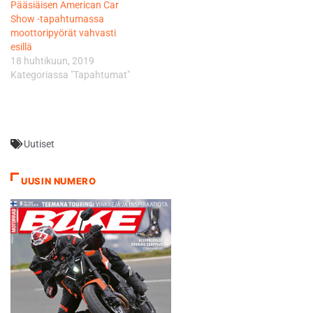
Pääsiäisen American Car
luonnollisessa
Show -tapahtumassa
ympäristössä. Monster
moottoripyörät vahvasti
tullaan esimerkiksi
esillä
esittelemään mutkaisella
18 huhtikuun, 2019
maantiellä ja 848…
Kategoriassa "Tapahtumat"
Uutiset
UUSIN NUMERO