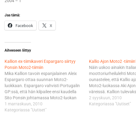
2004 – 1
Jaa tämä:
Facebook
X
Aiheeseen liittyy
Kallion ex-tiimikaveri Espargaro siirtyy
Kallio Ajon Moto2 -tiimiin
Ponsin Moto2-tiimiin
Näin uskoo ainakin Italia
Mika Kallion tavoin espanjalainen Aleix
moottoriurheilulehti Moto
Espargaro ottaa suunnan Moto2-
ounastelee, että Kallio a
luokkaan. Espargaro vahvisti Portugalin
Moto2-luokassa Aki Ajon
GP:ssä, että hän kilpailee ensi kaudella
väreissä. Kallion tulevaks
Sito Ponsin johtamassa Moto2-luokan
Motorspint tyrkyttää Ajon
2 syyskuun, 2010
tiimissä, joka on kiertänyt ratoja tähän
1 marraskuun, 2010
kuluvalla kaudella 125-ku
Kategoriassa "Uutiset"
mennessä Kalex-pyörillä Sergio Gadea ja
Kategoriassa "Uutiset"
maailmanmestaruudesta 
Axel Pons kuljettajinaan. Aleix Espargaro
espanjalaista Marc Marqu
saa ensi kaudella suurella
kommentoi Kallion herkul
todennäköisyydellä vastaansa myös
huhua. San Marinosta tav
nuoremman veljensä. Pol Espargaro
kertoo lukeneensa kyseise