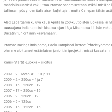
mahdollisuus vielä vakuuttaa Pramac osaamisestaan, mikäli mielii paik
talliinsa myös yhden italialaisen kuljettajan, mutta Canepan tähän ast
Aleix Espargarón kuluva kausi Aprilialla 250-kuutioisten luokassa jäi l
tuuraajana Indianapolisin kisassa sijan 13 ja Misanossa 11, hän vakuu
Ducatin ”junioritiimin kasvamaan”.
Pramac Racing tiimin pomo, Paolo Campinoti, kertoo: ”Yhteistyömme 
olemme aloittaneet eräänlaisen junioritiimiprojektin, missä kasvatamme 
Kausi- Startit -Luokka – sijoitus
2009 – 2 – MotoGP – 13 ja 11
2009 – 2 – 250cc – 4 ja 7
2008 – 16 – 250cc – 12
2007 – 17 – 250cc – 15
2006 – 9 – 250cc – 19
2006 – 6 – 125cc
2005 – 16 – 125cc – 16