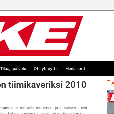
Tilaajapalvelu
Ota yhteyttä
Mediakortti
on tiimikaveriksi 2010
U
c Racing tiimissä kahdessa kisassa ja sai työnäytteensä
palla on kuluvan kauden kolmen viimeisen kisan aikana