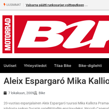
Valsarna päätti runkosarjan voittoputkeen
UUSIMMAT
Uutiset
Yhteystiedot
Tilaa Bike
Bike-digilehti
Aleix Espargaró Mika Kalli
7 lokakuun, 2009
Bike
20-vuotias espanjalainen Aleix Espargaró tuurasi Mika Kalliota Prama
johdosta paikan Ducatin satelliittitalliin ensi kaudeksi. Niccolò Cane