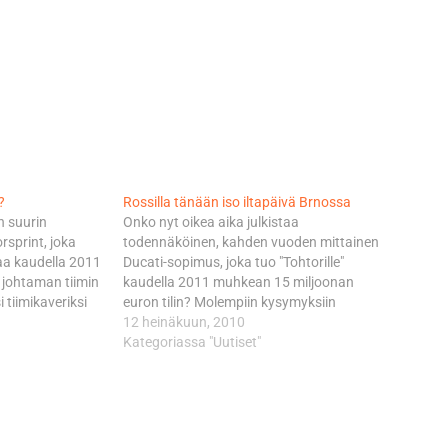
?
Rossilla tänään iso iltapäivä Brnossa
n suurin
Onko nyt oikea aika julkistaa
rsprint, joka
todennäköinen, kahden vuoden mittainen
jaa kaudella 2011
Ducati-sopimus, joka tuo "Tohtorille"
 johtaman tiimin
kaudella 2011 muhkean 15 miljoonan
i tiimikaveriksi
euron tilin? Molempiin kysymyksiin
 riveissä
odotetaan tänään ahnaasti vastauksia
12 heinäkuun, 2010
utioisten
Brnon radalla Tshekissä, jossa Rossin
Kategoriassa "Uutiset"
taistelevaa
tarkoituksena on testata Pirellin renkailla
ezia. Ajo ei
valjastettua James Toselandin
lista Moto2-
superbikepyörää parin tunnin ajan. Rossi
oitettu Ajo
kokeili ajokuntoaan viime keskiviikkona
n artikkelin
kotikulmillaan Misanossa,…