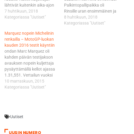
lähtivät kuitenkin aika-ajon
Palkintopallipaikka oli
kakkososioon sadekelin
7 huhtikuun, 2018
Rinsille uran ensimmäinen ja
renkaalla. Miller, Marc
Kategoriassa "Uutiset"
Suzukille ensimmäinen sitten
8 huhtikuun, 2018
Marquez ja Cal Crutchlow
2016. Eniten puhutti tilanne
Kategoriassa "Uutiset"
ottivat toiseen nopeaan
kaksi kierrosta ennen maalia,
Marquez nopein Michelinin
vetoonsa slicksit. Marguez ja
kun Hondan Marc Marquez
renkailla – MotoGP-luokan
Crutchlow palasivat jo yhden
ja Yamahan Valentino Rossi
kauden 2016 testit käyntiin
kierroksen jäkeen
taistelivat kuutossijasta.
ondan Marc Marquez oli
vaihtamaan renkaat takaisin
Marquez näytti ajavan
kahden päivän testijakson
sadekelin kumeihin. Miller
Rossin kylkeen, tämä ajautui
avauksen nopein kuljettaja
pysyi radalla ja otti paalun
nurmikolle ja kaatui.…
pysäyttämällä kellot ajassa
0,177…
1.31,551. Vertailun vuoksi
voidaan kaivaa esiin
10 marraskuun, 2015
sunnuntaina samalla
Kategoriassa "Uutiset"
estradilla
maailmanmestariksi
Yamahalla ja Bridgestonen
renkailla ajaneen Jorge
Uutiset
Lorenzon nopein kisakierros,
joka jäi aikakirjoihin lukemin
1.31,367. Marquezin takana
UUSIN NUMERO