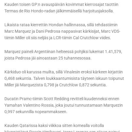
Kauden toisen GP:n avauspäivän kovimmat kierrosajat taottiin
Termas de Rio Hondo-radan jälkimmäisellä harjoitusjaksolla.
Likaista rataa kierrettiin Hondan hallinnassa, sillä tehdastiimin
Marc Marquez ja Dani Pedrosa nappasivat kärkisijat, Marc VDS-
tiimin Miller oli siis neljäs ja LCR-tiimin Cal Crutchlow viides.
Marquez paineli Argentiinan helteessä pohjiksi lukemat 1.41,579,
joista Pedrosa jäi ainoastaan 25 tuhannesosaa.
Kärkiduo oli karussa muilta, sillä Vinalesin eroksi kärkeen kirjattiin
0,468 sekuntia. Talven loukkaantumisista täyteen iskuun toipunut
Miller jäi Marquezista 0,798 ja Crutchlow 0,872 sekuntia.
Ducatin Pramc-tiimin Scott Redding revitteli kuudenneksi ennen
Yamahan Valentino Rossia, joka joutui tunnustamaan Marquezin
0,997 sekunnilla nopeammakseen.
Kauden Qatarissa kaksi viikkoa sitten komealla voitolla