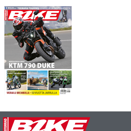
tiistain toiseksi parhaasta
vauhdista vastasi Ducatin
Andrea Iannone, joka jäi
pohjista…