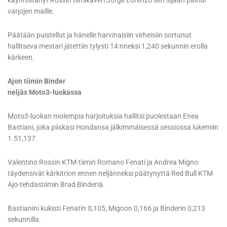
käynnistänyt Rossin tiimikaveri Jorge Lorenzo sen sijaan painui
varjojen maille.
Päätään puistellut ja hänelle harvinaisiin virheisiin sortunut
hallitseva mestari jätettiin tylysti 14:nneksi 1,240 sekunnin erolla
kärkeen.
Ajon tiimin Binder
neljäs Moto3-luokassa
Moto3-luokan molempia harjoituksia hallitsi puolestaan Enea
Bastiani, joka piiskasi Hondansa jälkimmäisessä sessiossa lukemiin
1.51,137.
Valentino Rossin KTM-tiimin Romano Fenati ja Andrea Migno
täydensivät kärkitrion ennen neljänneksi päätynyttä Red Bull KTM
Ajo-tehdastiimin Brad Binderiä.
Bastianini kukisti Fenatin 0,105, Mignon 0,166 ja Binderin 0,213
sekunnilla.