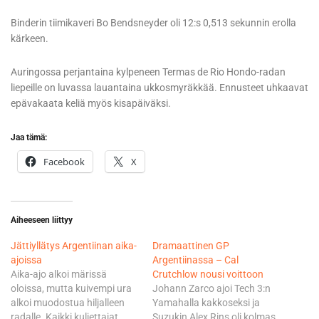
Binderin tiimikaveri Bo Bendsneyder oli 12:s 0,513 sekunnin erolla
kärkeen.
Auringossa perjantaina kylpeneen Termas de Rio Hondo-radan
liepeille on luvassa lauantaina ukkosmyräkkää. Ennusteet uhkaavat
epävakaata keliä myös kisapäiväksi.
Jaa tämä:
Facebook
X
Aiheeseen liittyy
Jättiyllätys Argentiinan aika-
Dramaattinen GP
ajoissa
Argentiinassa – Cal
Aika-ajo alkoi märissä
Crutchlow nousi voittoon
oloissa, mutta kuivempi ura
Johann Zarco ajoi Tech 3:n
alkoi muodostua hiljalleen
Yamahalla kakkoseksi ja
radalle. Kaikki kuljettajat
Suzukin Alex Rins oli kolmas.