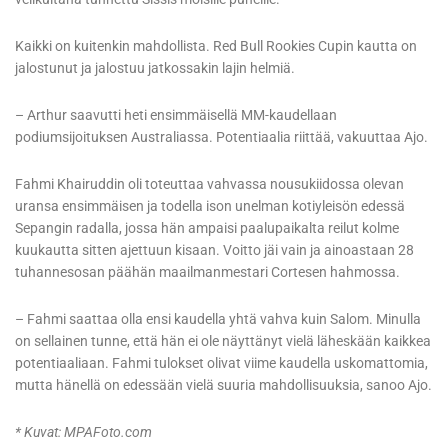
Kaikki on kuitenkin mahdollista. Red Bull Rookies Cupin kautta on
jalostunut ja jalostuu jatkossakin lajin helmiä.
– Arthur saavutti heti ensimmäisellä MM-kaudellaan
podiumsijoituksen Australiassa. Potentiaalia riittää, vakuuttaa Ajo.
Fahmi Khairuddin oli toteuttaa vahvassa nousukiidossa olevan
uransa ensimmäisen ja todella ison unelman kotiyleisön edessä
Sepangin radalla, jossa hän ampaisi paalupaikalta reilut kolme
kuukautta sitten ajettuun kisaan. Voitto jäi vain ja ainoastaan 28
tuhannesosan päähän maailmanmestari Cortesen hahmossa.
– Fahmi saattaa olla ensi kaudella yhtä vahva kuin Salom. Minulla
on sellainen tunne, että hän ei ole näyttänyt vielä läheskään kaikkea
potentiaaliaan. Fahmi tulokset olivat viime kaudella uskomattomia,
mutta hänellä on edessään vielä suuria mahdollisuuksia, sanoo Ajo.
* Kuvat: MPAFoto.com