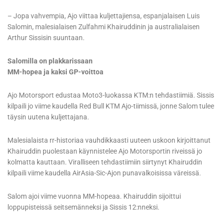
– Jopa vahvempia, Ajo viittaa kuljettajiensa, espanjalaisen Luis
Salomin, malesialaisen Zulfahmi Khairuddinin ja australialaisen
Arthur Sissisin suuntaan.
Salomilla on plakkarissaan
MM-hopea ja kaksi GP-voittoa
Ajo Motorsport edustaa Moto3-luokassa KTM:n tehdastiimiä. Sissis
kilpaili jo viime kaudella Red Bull KTM Ajo-tiimissä, jonne Salom tulee
täysin uutena kuljettajana.
Malesialaista rr-historiaa vauhdikkaasti uuteen uskoon kirjoittanut
Khairuddin puolestaan käynnistelee Ajo Motorsportin riveissä jo
kolmatta kauttaan. Viralliseen tehdastiimiin siirtynyt Khairuddin
kilpaili viime kaudella AirAsia-Sic-Ajon punavalkoisissa väreissä.
Salom ajoi viime vuonna MM-hopeaa. Khairuddin sijoittui
loppupisteissä seitsemänneksi ja Sissis 12:nneksi.