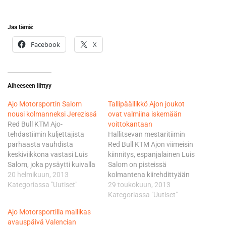
Jaa tämä:
Facebook
X
Aiheeseen liittyy
Ajo Motorsportin Salom
Tallipäällikkö Ajon joukot
nousi kolmanneksi Jerezissä
ovat valmiina iskemään
Red Bull KTM Ajo-
voittokantaan
tehdastiimin kuljettajista
Hallitsevan mestaritiimin
parhaasta vauhdista
Red Bull KTM Ajon viimeisin
keskiviikkona vastasi Luis
kiinnitys, espanjalainen Luis
Salom, joka pysäytti kuivalla
Salom on pisteissä
radalla kellot ajassa
20 helmikuun, 2013
kolmantena kiirehdittyään
1.47,109. Se riitti
Kategoriassa "Uutiset"
kärkitrioon kaikissa
29 toukokuun, 2013
kolmanteen sijaan toisen
osakilpailussa. Salom on
Kategoriassa "Uutiset"
testipäivän tuloslistalla. -
ajanut yhden voiton ja
Ajo Motorsportilla mallikas
Pystyimme hyödyntämään
kakkossijan lisäksi kaksi
avauspäivä Valencian
tänään hyvä sään ja sain
kertaa kolmanneksi.