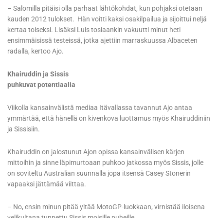
– Salomilla pitäisi olla parhaat lähtökohdat, kun pohjaksi otetaan
kauden 2012 tulokset. Hän voitti kaksi osakilpailua ja sijoittui neljä
kertaa toiseksi. Lisäksi Luis tosiaankin vakuutti minut heti
ensimmäisissä testeissä, jotka ajettiin marraskuussa Albaceten
radalla, kertoo Ajo.
Khairuddin ja Sissis
puhkuvat potentiaalia
Viikolla kansainvälistä mediaa Itävallassa tavannut Ajo antaa
ymmärtää, että hänellä on kivenkova luottamus myös Khairuddiniin
ja Sissisiin.
Khairuddin on jalostunut Ajon opissa kansainvälisen kärjen
mittoihin ja sinne läpimurtoaan puhkoo jatkossa myös Sissis, jolle
on soviteltu Australian suunnalla jopa itsensä Casey Stonerin
vapaaksi jättämää viittaa.
– No, ensin minun pitää yltää MotoGP-luokkaan, virnistää iloisena
velikultana tunnettu Sissis moisille puheille.