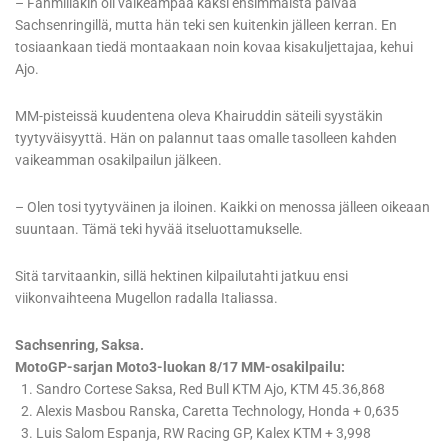
– Fahmillakin oli vaikeampaa kaksi ensimmäistä päivää
Sachsenringillä, mutta hän teki sen kuitenkin jälleen kerran. En
tosiaankaan tiedä montaakaan noin kovaa kisakuljettajaa, kehui
Ajo.
MM-pisteissä kuudentena oleva Khairuddin säteili syystäkin
tyytyväisyyttä. Hän on palannut taas omalle tasolleen kahden
vaikeamman osakilpailun jälkeen.
– Olen tosi tyytyväinen ja iloinen. Kaikki on menossa jälleen oikeaan
suuntaan. Tämä teki hyvää itseluottamukselle.
Sitä tarvitaankin, sillä hektinen kilpailutahti jatkuu ensi
viikonvaihteena Mugellon radalla Italiassa.
Sachsenring, Saksa.
MotoGP-sarjan Moto3-luokan 8/17 MM-osakilpailu:
1. Sandro Cortese Saksa, Red Bull KTM Ajo, KTM 45.36,868
2. Alexis Masbou Ranska, Caretta Technology, Honda + 0,635
3. Luis Salom Espanja, RW Racing GP, Kalex KTM + 3,998