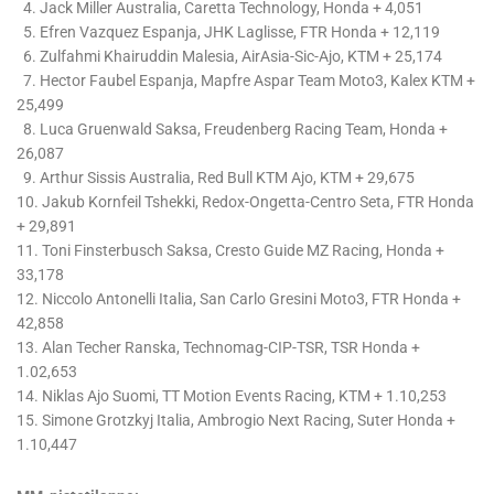
4. Jack Miller Australia, Caretta Technology, Honda + 4,051
5. Efren Vazquez Espanja, JHK Laglisse, FTR Honda + 12,119
6. Zulfahmi Khairuddin Malesia, AirAsia-Sic-Ajo, KTM + 25,174
7. Hector Faubel Espanja, Mapfre Aspar Team Moto3, Kalex KTM +
25,499
8. Luca Gruenwald Saksa, Freudenberg Racing Team, Honda +
26,087
9. Arthur Sissis Australia, Red Bull KTM Ajo, KTM + 29,675
10. Jakub Kornfeil Tshekki, Redox-Ongetta-Centro Seta, FTR Honda
+ 29,891
11. Toni Finsterbusch Saksa, Cresto Guide MZ Racing, Honda +
33,178
12. Niccolo Antonelli Italia, San Carlo Gresini Moto3, FTR Honda +
42,858
13. Alan Techer Ranska, Technomag-CIP-TSR, TSR Honda +
1.02,653
14. Niklas Ajo Suomi, TT Motion Events Racing, KTM + 1.10,253
15. Simone Grotzkyj Italia, Ambrogio Next Racing, Suter Honda +
1.10,447