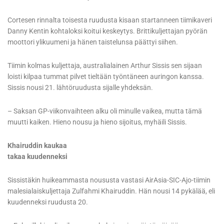
Cortesen rinnalta toisesta ruudusta kisaan startanneen tiimikaveri
Danny Kentin kohtaloksi koitui keskeytys. Brittikuljettajan pyörän
moottori ylikuumeni ja hänen taistelunsa päättyi siihen.
Tiimin kolmas kuljettaja, australialainen Arthur Sissis sen sijaan
loisti kilpaa tummat pilvet tieltään työntäneen auringon kanssa.
Sissis nousi 21. lähtöruudusta sijalle yhdeksän.
– Saksan GP-viikonvaihteen alku oli minulle vaikea, mutta tämä
muutti kaiken. Hieno nousu ja hieno sijoitus, myhäili Sissis.
Khairuddin kaukaa
takaa kuudenneksi
Sissistäkin huikeammasta noususta vastasi AirAsia-SIC-Ajo-tiimin
malesialaiskuljettaja Zulfahmi Khairuddin. Hän nousi 14 pykälää, eli
kuudenneksi ruudusta 20.