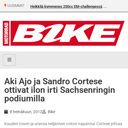
UUSIMMAT
Heikkilä kymmenes 250cc EM-challengessä
Rantala flat
Aki Ajo ja Sandro Cortese
ottivat ilon irti Sachsenringin
podiumilla
8 heinäkuun, 2012
Bike
Kauden toisen ja uransa neljännen voiton napannut Cortese johtaa