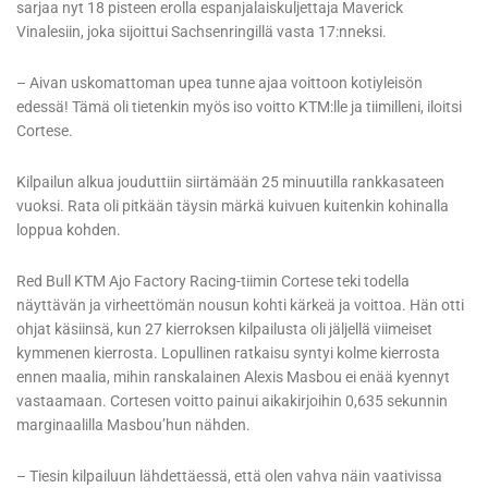
sarjaa nyt 18 pisteen erolla espanjalaiskuljettaja Maverick
Vinalesiin, joka sijoittui Sachsenringillä vasta 17:nneksi.
– Aivan uskomattoman upea tunne ajaa voittoon kotiyleisön
edessä! Tämä oli tietenkin myös iso voitto KTM:lle ja tiimilleni, iloitsi
Cortese.
Kilpailun alkua jouduttiin siirtämään 25 minuutilla rankkasateen
vuoksi. Rata oli pitkään täysin märkä kuivuen kuitenkin kohinalla
loppua kohden.
Red Bull KTM Ajo Factory Racing-tiimin Cortese teki todella
näyttävän ja virheettömän nousun kohti kärkeä ja voittoa. Hän otti
ohjat käsiinsä, kun 27 kierroksen kilpailusta oli jäljellä viimeiset
kymmenen kierrosta. Lopullinen ratkaisu syntyi kolme kierrosta
ennen maalia, mihin ranskalainen Alexis Masbou ei enää kyennyt
vastaamaan. Cortesen voitto painui aikakirjoihin 0,635 sekunnin
marginaalilla Masbou’hun nähden.
– Tiesin kilpailuun lähdettäessä, että olen vahva näin vaativissa