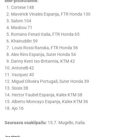
MM-pistetilanne:
1. Cortese 148
2. Maverick Vinales Espanja, FTR Honda 130
3. Salom 104
4. Masbou 71
5. Romano Fenati Italia, FTR Honda 65
6. Khairuddin 59
7. Louis Rossi Ranska, FTR Honda 56
8. Alex Rins Espanja, Suter Honda 54
9. Danny Kent Iso-Britannia, KTM 42
10. Antonelli 42
11. Vazquez 40
12. Miguel Oliveira Portugali, Suter Honda 39
13. Sissis 38
14. Hector Faubel Espanja, Kalex KTM 38
15. Alberto Moncayo Espanja, Kalex KTM 36
18. Ajo 16
Seuraava osakilpailu:
15.7. Mugello, Italia.