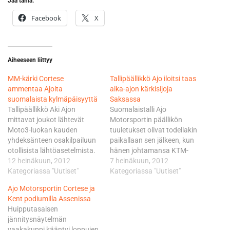
Jaa tämä:
Facebook
X
Aiheeseen liittyy
MM-kärki Cortese
Tallipäällikkö Ajo iloitsi taas
ammentaa Ajolta
aika-ajon kärkisijoja
suomalaista kylmäpäisyyttä
Saksassa
Tallipäällikkö Aki Ajon
Suomalaistalli Ajo
mittavat joukot lähtevät
Motorsportin päällikön
Moto3-luokan kauden
tuuletukset olivat todellakin
yhdeksänteen osakilpailuun
paikallaan sen jälkeen, kun
otollisista lähtöasetelmista.
hänen johtamansa KTM-
Red Bull KTM Ajo Factory
12 heinäkuun, 2012
tiimin kuljettajat Sandro
7 heinäkuun, 2012
Racing-tiimin
Kategoriassa "Uutiset"
Cortese ja Danny Kent
Kategoriassa "Uutiset"
saksalaiskuljettaja Sandro
valloittivat kärkisijat Moto3-
Ajo Motorsportin Cortese ja
Cortese palasi viime
luokan kauden
Kent podiumilla Assenissa
sunnuntaina Sachsenringillä
kahdeksannen MM-
Huipputasaisen
ajamallaan kotivoitolla MM-
osakilpailun aika-ajossa. Jo
jännitysnäytelmän
sarjan johtoon. Italialaiset
kauden neljännen
vaakakuppi kääntyi loppujen