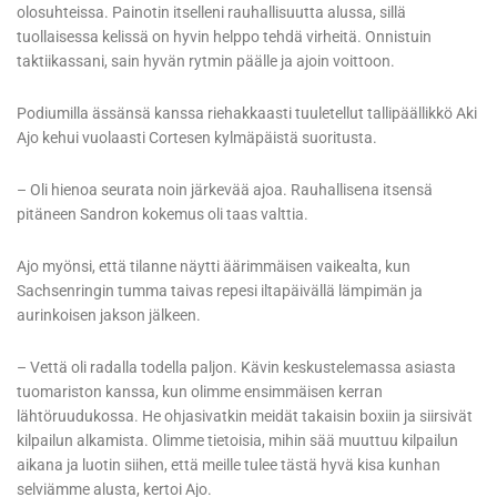
olosuhteissa. Painotin itselleni rauhallisuutta alussa, sillä
tuollaisessa kelissä on hyvin helppo tehdä virheitä. Onnistuin
taktiikassani, sain hyvän rytmin päälle ja ajoin voittoon.
Podiumilla ässänsä kanssa riehakkaasti tuuletellut tallipäällikkö Aki
Ajo kehui vuolaasti Cortesen kylmäpäistä suoritusta.
– Oli hienoa seurata noin järkevää ajoa. Rauhallisena itsensä
pitäneen Sandron kokemus oli taas valttia.
Ajo myönsi, että tilanne näytti äärimmäisen vaikealta, kun
Sachsenringin tumma taivas repesi iltapäivällä lämpimän ja
aurinkoisen jakson jälkeen.
– Vettä oli radalla todella paljon. Kävin keskustelemassa asiasta
tuomariston kanssa, kun olimme ensimmäisen kerran
lähtöruudukossa. He ohjasivatkin meidät takaisin boxiin ja siirsivät
kilpailun alkamista. Olimme tietoisia, mihin sää muuttuu kilpailun
aikana ja luotin siihen, että meille tulee tästä hyvä kisa kunhan
selviämme alusta, kertoi Ajo.