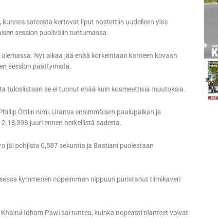
 kunnes sateesta kertovat liput nostettiin uudelleen ylös
aisen session puolivälin tuntumassa.
 on olemassa. Nyt aikaa jää enää korkeintaan kahteen kovaan
nen session päättymistä.
mutta tuloslistaan se ei tuonut enää kuin kosmeettisia muutoksia.
Phillip Öttlin nimi. Uransa ensimmäisen paalupaikan ja
 2.18,398 juuri ennen hetkellistä sadetta.
ro jäi pohjista 0,587 sekuntia ja Bastiani puolestaan
ituksessa kymmenen nopeimman nippuun puristanut tiimikaveri
hairul Idham Pawi sai tuntea, kuinka nopeasti tilanteet voivat