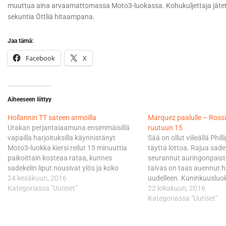
muuttua aina arvaamattomassa Moto3-luokassa. Kohukuljettaja jätettiin a
sekuntia Öttliä hitaampana.
Jaa tämä:
Facebook
X
Aiheeseen liittyy
Hollannin TT sateen armoilla
Marquez paalulle – Ross
Urakan perjantaiaamuna ensimmäisillä
ruutuun 15
vapailla harjoituksilla käynnistänyt
Sää on ollut viileällä Philli
Moto3-luokka kiersi reilut 15 minuuttia
täyttä lottoa. Rajua sade
paikoittain kosteaa rataa, kunnes
seurannut auringonpaiste
sadekelin liput nousivat ylös ja koko
taivas on taas auennut 
kaarti kurvaili kiltisti takaisin
24 kesäkuun, 2016
uudelleen. Kuninkuusl
ratavarikolle. - Radalla ei ollut kunnolla
Kategoriassa "Uutiset"
ryhmän aika-ajossa satee
22 lokakuun, 2016
kuivaa eikä märkääkään ennen kevyttä
ajan päällä, mutta sähäk
Kategoriassa "Uutiset"
sadetta. Siellä ei kuitenkaan pystynyt
mittainen sessio päästii
puskemaan missään vaiheessa täysillä.
ajamaan vain paikoittain 