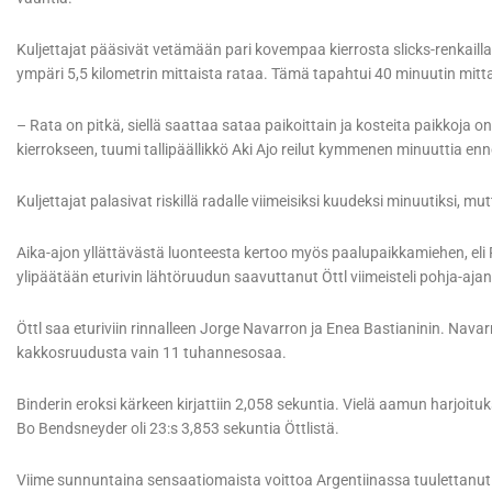
Kuljettajat pääsivät vetämään pari kovempaa kierrosta slicks-renkailla,
ympäri 5,5 kilometrin mittaista rataa. Tämä tapahtui 40 minuutin mitt
– Rata on pitkä, siellä saattaa sataa paikoittain ja kosteita paikkoja
kierrokseen, tuumi tallipäällikkö Aki Ajo reilut kymmenen minuuttia en
Kuljettajat palasivat riskillä radalle viimeisiksi kuudeksi minuutiksi, 
Aika-ajon yllättävästä luonteesta kertoo myös paalupaikkamiehen, eli 
ylipäätään eturivin lähtöruudun saavuttanut Öttl viimeisteli pohja-ajan
Öttl saa eturiviin rinnalleen Jorge Navarron ja Enea Bastianinin. Navar
kakkosruudusta vain 11 tuhannesosaa.
Binderin eroksi kärkeen kirjattiin 2,058 sekuntia. Vielä aamun harjo
Bo Bendsneyder oli 23:s 3,853 sekuntia Öttlistä.
Viime sunnuntaina sensaatiomaista voittoa Argentiinassa tuulettanut K