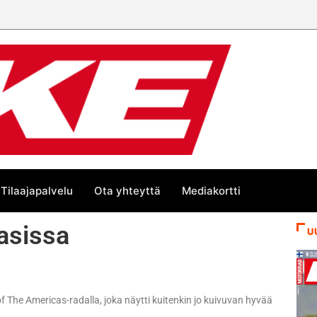
Tilaajapalvelu
Ota yhteyttä
Mediakortti
xasissa
U
t of The Americas-radalla, joka näytti kuitenkin jo kuivuvan hyvää