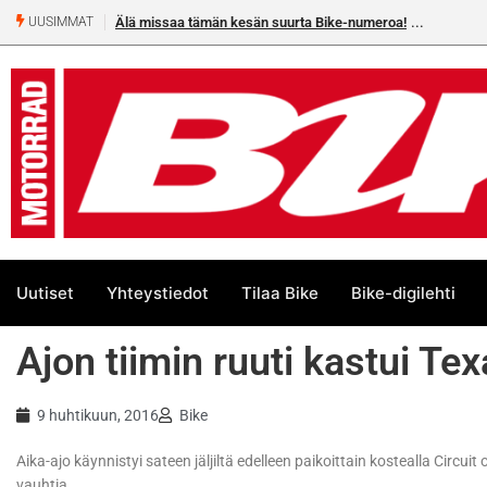
Älä missaa tämän kesän suurta Bike-numeroa!
UUSIMMAT
Uutiset
Yhteystiedot
Tilaa Bike
Bike-digilehti
Ajon tiimin ruuti kastui Te
9 huhtikuun, 2016
Bike
Aika-ajo käynnistyi sateen jäljiltä edelleen paikoittain kostealla Circui
vauhtia.