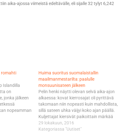
ika-ajossa viimeistä edeltävälle, eli sijalle 32 tylyt 6,242
i romahti
Huima suoritus suomalaistallin
maailmanmestarilta: paalulle
p Islandilla
monsuunisateen jälkeen
tta on
Pelin henki näytti olevan selvä aika-ajon
, jonka jälkeen
alkaessa: kovat kierrosajat oli pyrittävä
hetkessä
takomaan niin nopeasti kuin mahdollista,
uokan nopeamman
sillä sateen uhka väijyi koko ajan päällä.
n uhka oli koko
Kuljettajat kiersivät paikoittain märkää
kä 15 minuutin
rataa sadekelin renkailla muutamaa
29 lokakuun, 2016
n onneksi
slickseillä ja isolla riskillä kurvaillutta
Kategoriassa "Uutiset"
märällä radalla.
uskalikkoa lukuun ottamatta. Tätä lystiä