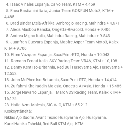
4. Isaac Vinales Espanja, Calvo Team, KTM + 4,459
5. Enea Bastianini Italia, Junior Team GO&FUN Moto3, KTM +
4,485
6. Brad Binder Etelä-Afrikka, Ambrogio Racing, Mahindra + 4,671
7. Alexis Masbou Ranska, Ongetta-Rivacold, Honda + 9,406
8. Andrea Migno Italia, Mahindra Racing, Mahindra + 9.543
9. Juanfran Guevara Espanja, Mapfre Aspar Team Moto3, Kalex
KTM + 9,706
10. Efren Vazquez Espanja, SaxoPrint-RTG, Honda + 10,043
11. Romano Fenati Italia, SKY Racing Team VR46, KTM + 10,108
12. Danny Kent Iso-Britannia, Red Bull Husqvarna Ajo, Husqvarna +
12,552
13. John McPhee Iso-Britannia, SaxoPrint-RTG, Honda + 14,414
14. Zulfahmi Khairuddin Malesia, Ongetta-AirAsia, Honda + 15,485
15. Jorge Navarro Espanja, Marc VDS Racing Team, Kalex KTM +
16,175
23. Hafiq Azmi Malesia, SIC-AJO, KTM + 55,212
Keskeyttäneitä:
Niklas Ajo Suomi, Avant Tecno Husqvarna Ajo, Husqvarna.
Karel Hanika Tshekki, Red Bull KTM Ajo, KTM.