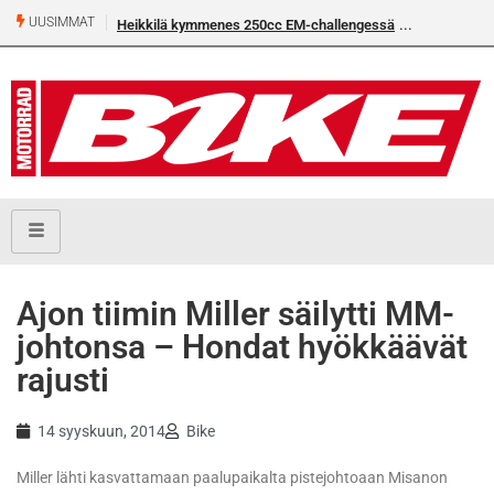
UUSIMMAT
Heikkilä kymmenes 250cc EM-challengessä
Rantala flat
Ajon tiimin Miller säilytti MM-
johtonsa – Hondat hyökkäävät
rajusti
14 syyskuun, 2014
Bike
Miller lähti kasvattamaan paalupaikalta pistejohtoaan Misanon