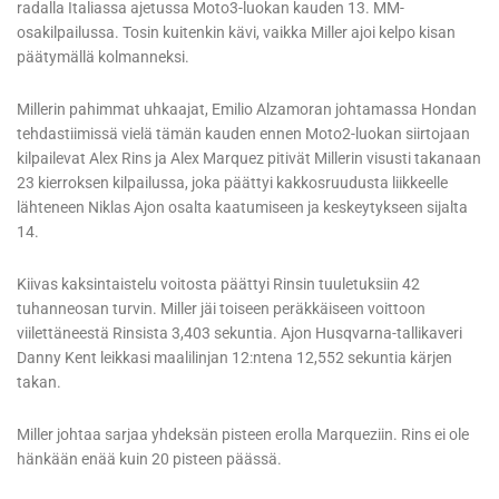
radalla Italiassa ajetussa Moto3-luokan kauden 13. MM-
osakilpailussa. Tosin kuitenkin kävi, vaikka Miller ajoi kelpo kisan
päätymällä kolmanneksi.
Millerin pahimmat uhkaajat, Emilio Alzamoran johtamassa Hondan
tehdastiimissä vielä tämän kauden ennen Moto2-luokan siirtojaan
kilpailevat Alex Rins ja Alex Marquez pitivät Millerin visusti takanaan
23 kierroksen kilpailussa, joka päättyi kakkosruudusta liikkeelle
lähteneen Niklas Ajon osalta kaatumiseen ja keskeytykseen sijalta
14.
Kiivas kaksintaistelu voitosta päättyi Rinsin tuuletuksiin 42
tuhanneosan turvin. Miller jäi toiseen peräkkäiseen voittoon
viilettäneestä Rinsista 3,403 sekuntia. Ajon Husqvarna-tallikaveri
Danny Kent leikkasi maalilinjan 12:ntena 12,552 sekuntia kärjen
takan.
Miller johtaa sarjaa yhdeksän pisteen erolla Marqueziin. Rins ei ole
hänkään enää kuin 20 pisteen päässä.