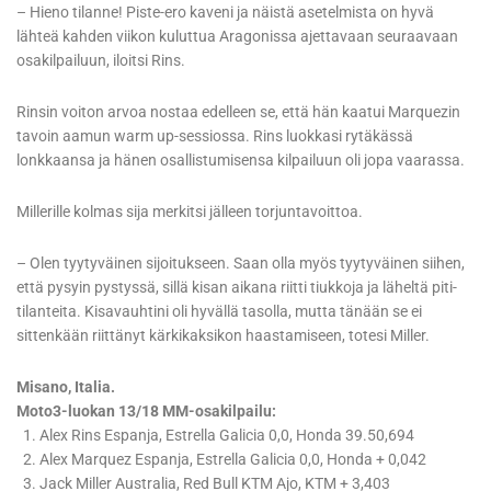
– Hieno tilanne! Piste-ero kaveni ja näistä asetelmista on hyvä
lähteä kahden viikon kuluttua Aragonissa ajettavaan seuraavaan
osakilpailuun, iloitsi Rins.
Rinsin voiton arvoa nostaa edelleen se, että hän kaatui Marquezin
tavoin aamun warm up-sessiossa. Rins luokkasi rytäkässä
lonkkaansa ja hänen osallistumisensa kilpailuun oli jopa vaarassa.
Millerille kolmas sija merkitsi jälleen torjuntavoittoa.
– Olen tyytyväinen sijoitukseen. Saan olla myös tyytyväinen siihen,
että pysyin pystyssä, sillä kisan aikana riitti tiukkoja ja läheltä piti-
tilanteita. Kisavauhtini oli hyvällä tasolla, mutta tänään se ei
sittenkään riittänyt kärkikaksikon haastamiseen, totesi Miller.
Misano, Italia.
Moto3-luokan 13/18 MM-osakilpailu:
1. Alex Rins Espanja, Estrella Galicia 0,0, Honda 39.50,694
2. Alex Marquez Espanja, Estrella Galicia 0,0, Honda + 0,042
3. Jack Miller Australia, Red Bull KTM Ajo, KTM + 3,403