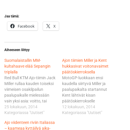
Jaa tämä:
Facebook
X
Aiheeseen liittyy
Suomalaistallin MM-
Ajon tiimien Miller ja Kent
kultahaave elää Sepangin
hukkasivat voitonavaimet
triplalla
päätöskierroksella
Red Bull KTM Ajo-tiimin Jack
MotoGP-luokkaan ensi
Miller rullaa kauden toiseksi
kaudella siirtyvä Miller ja
viimeisen osakilpailun
paalupaikalta startannut
paalupaikalle mielessään
Kent lähtivät kisan
vain yksi asia: voitto, tai
päätöskierrokselle
oikeastaan pakkovoitto.
25 lokakuun, 2014
kärkipaikat hallussaan
12 lokakuun, 2014
Miller on jäänyt Hondan
Kategoriassa "Uutiset"
Hondan Alex Marquez
Kategoriassa "Uutiset"
tehdastiimin
välittömästi kannassaan.
Ajo viidenteen riviin Italiassa
espanjalaiskuljettaja Alex
Kent ahnehti kenties jo
– kaameaa kyttäilyä aika-