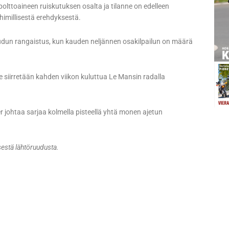
 polttoaineen ruiskutuksen osalta ja tilanne on edelleen
himillisestä erehdyksestä.
dun rangaistus, kun kauden neljännen osakilpailun on määrä
e siirretään kahden viikon kuluttua Le Mansin radalla
r johtaa sarjaa kolmella pisteellä yhtä monen ajetun
estä lähtöruudusta.