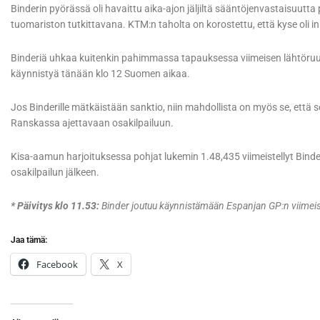
Binderin pyörässä oli havaittu aika-ajon jäljiltä sääntöjenvastaisuutta
tuomariston tutkittavana. KTM:n taholta on korostettu, että kyse oli in
Binderiä uhkaa kuitenkin pahimmassa tapauksessa viimeisen lähtöruu
käynnistyä tänään klo 12 Suomen aikaa.
Jos Binderille mätkäistään sanktio, niin mahdollista on myös se, että s
Ranskassa ajettavaan osakilpailuun.
Kisa-aamun harjoituksessa pohjat lukemin 1.48,435 viimeistellyt Binde
osakilpailun jälkeen.
* Päivitys klo 11.53:
Binder joutuu käynnistämään Espanjan GP:n viimeis
Jaa tämä:
Facebook
X