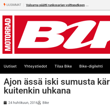
Valsarna päätti runkosarjan voittoputkeen
UUSIMMAT
Uutiset
Yhteystiedot
Tilaa Bike
Bike-digilehti
Ajon ässä iski sumusta kä
kuitenkin uhkana
24 huhtikuun, 2016
Bike