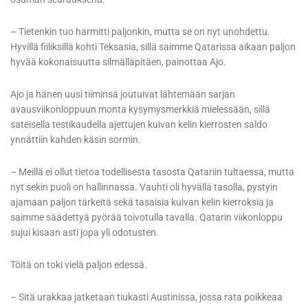
– Tietenkin tuo harmitti paljonkin, mutta se on nyt unohdettu.
Hyvillä fiiliksillä kohti Teksasia, sillä saimme Qatarissa aikaan paljon
hyvää kokonaisuutta silmälläpitäen, painottaa Ajo.
Ajo ja hänen uusi tiiminsä joutuivat lähtemään sarjan
avausviikonloppuun monta kysymysmerkkiä mielessään, sillä
sateisella testikaudella ajettujen kuivan kelin kierrosten saldo
ynnättiin kahden käsin sormin.
– Meillä ei ollut tietoa todellisesta tasosta Qatariin tultaessa, mutta
nyt sekin puoli on hallinnassa. Vauhti oli hyvällä tasolla, pystyin
ajamaan paljon tärkeitä sekä tasaisia kuivan kelin kierroksia ja
saimme säädettyä pyörää toivotulla tavalla. Qatarin viikonloppu
sujui kisaan asti jopa yli odotusten.
Töitä on toki vielä paljon edessä.
– Sitä urakkaa jatketaan tiukasti Austinissa, jossa rata poikkeaa