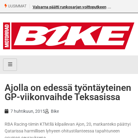
UUSIMMAT
Valsarna päätti runkosarjan voittoputkeen
Älä missaa täm
numeroa!
Ajolla on edessä työntäyteinen
GP-viikonvaihde Teksasissa
7 huhtikuun, 2015
Bike
RBA Racing-tiimin KTM:llä kilpailevan Ajon, 20, matkanteko päättyi
Qatarissa harmillisen lyhyeen ohitustilanteessa tapahtuneen
osuman seurauksena.