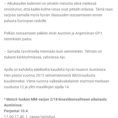
– Alkukauden kalenteri on ainakin minusta siinä mielessä
onnistunut, että kaikki kolme rataa ovat pitkälti erilaisia. Tämä taas
tarjoaa samalla myös hyvän tilaisuuden testaamiseen ennen
paluuta Euroopan radoille.
Pelkän testaamisen piikkiin eivät Austinin ja Argentiinan GP:t
tietenkään painu.
– Samalla tavoitteella mennään kuin aiemminkin. Tähtäin on
tiukasti kärkiryhmässä, vahvistaa Ajo.
Ajolla on kahdelta edelliseltä kaudelta hyvät muistot Austinista.
Hän päätyi vuonna 2013 seitsemännestä lähtöruudusta
kuudenneksi. Viime vuonna valkeakoskelainen starttasi matkaan
ruudusta 12 ja ylitti maalilinjan sijalla 14.
* Moto3-luokan MM-sarjan 2/18 kisaviikonvaihteen aikataulu
Austinissa:
Perjantai 10.4.
17.00-17.40, 1. vapaa harjoitus