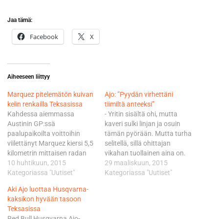
Jaa tämä:
Facebook
X
Aiheeseen liittyy
Marquez pitelemätön kuivan
Ajo: ”Pyydän virhettäni
kelin renkailla Teksasissa
tiimiltä anteeksi”
Kahdessa aiemmassa
- Yritin sisältä ohi, mutta
Austinin GP:ssä
kaveri sulki linjan ja osuin
paalupaikoilta voittoihin
tämän pyörään. Mutta turha
viilettänyt Marquez kiersi 5,5
selitellä, sillä ohittajan
kilometrin mittaisen radan
vikahan tuollainen aina on.
perjantain jälkimmäisellä
10 huhtikuun, 2015
Ei auta muuta ottaa opiksi
29 maaliskuun, 2015
jaksolla lukemin 2.04,835. Se
Kategoriassa "Uutiset"
virheestä ja poimia täältä
Kategoriassa "Uutiset"
toi tullessaan ykkössijan
matkaan ne monet
Aki Ajo luottaa Husqvarna-
0,327 sekunnin erolla kärkeä
positiiviset asiat, totesi RBA
kaksikon hyvään tasoon
LCR-tiimin Hondalla
Racing-tiimin KTM-pyörällä
Teksasissa
hämmentäneeseen Cal
kilpaileva
Red Bull Husqvarna Ajo-