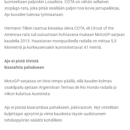
luonteeltaan paljonkin Losailista. COTA on vähän sellainen
stop&go-rata, joka pitää sisällään paljon tosi kovia jarrupaikkoja,
Ajo kuvailee tulevaa työmaataan.
Hermann Tilken taattua käsialaa oleva COTA, eli Circuit of the
Americas-rata tuli uutuuttaan hohtavana mukaan MotoGP-sarjaan
kaudella 2013. Haastavan monipuolisella radalla on mittaa 5,5
kilometriä ja korkeuseroakin kunnioitettavat 41 metriä.
Ajo ei pistä tiivistä
kisatahtia pahakseen
MotoGP-sarjassa on tiivis tempo päällä, sillä kauden kolmas
osakilpailu ajetaan Argentiinan Termas de Rio Hondo-radalla jo
viikon kuluttua Austinista.
Ajo ei pistää kisarumbaa pahakseen, päinvastoin. Nyt viritellään
kuljettajan ajorytmi ja viime kaudesta täysin uudistuneen
tehdaspyörän säädöt kohdilleen.