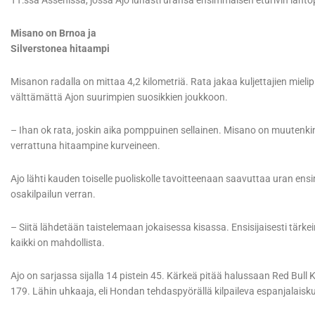
TT:ssä Assenissa, jossa Ajo lunasti uransa ensimmäisen eturivin läh
Misano on Brnoa ja
Silverstonea hitaampi
Misanon radalla on mittaa 4,2 kilometriä. Rata jakaa kuljettajien mielipit
välttämättä Ajon suurimpien suosikkien joukkoon.
– Ihan ok rata, joskin aika pomppuinen sellainen. Misano on muutenkin 
verrattuna hitaampine kurveineen.
Ajo lähti kauden toiselle puoliskolle tavoitteenaan saavuttaa uran en
osakilpailun verran.
– Siitä lähdetään taistelemaan jokaisessa kisassa. Ensisijaisesti tärkei
kaikki on mahdollista.
Ajo on sarjassa sijalla 14 pistein 45. Kärkeä pitää halussaan Red Bull K
179. Lähin uhkaaja, eli Hondan tehdaspyörällä kilpaileva espanjalaisku