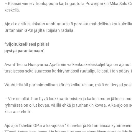
– Kisasin viime viikonloppuna kartingautolla Powerparkin Mika Salo Circu
keskellä.
Ajo ei ole silti suinkaan unohtanut sitä parasta mahdollista kotikulm
Britannian GP:n jäljiltä Toijalan radalla.
”Sijoituksellisesi pitäisi
pystyä parantamaan”
Avant Tecno Husqvarna Ajo-tiimin valkeakoskelaiskuljettaja on ajanut
tasaisessa sekä suuressa kärkiryhmässä ruutulipulle asti. Hän pääty
Vauhti riittää parhaimmillaan kärjen kolkutteluun, mikä on tietysti posit
– Vire on ollut ihan hyvä loukkaantumisten ja kaiken muun jälkeen, mutt
ryhmässä on ollut kovaa, välillä ehkä jo turhankin kovaa. Aika-ajo on 
kisa-asetelmiin.
Ajo ajoi Tshekin GP:n aika-ajossa 16:nneksi ja Britanniassa kymmenen