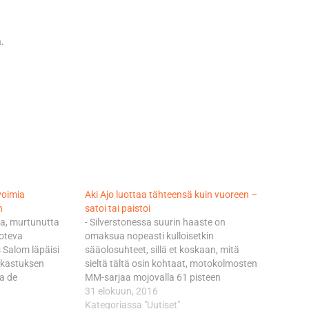
ä.
voimia
Aki Ajo luottaa tähteensä kuin vuoreen –
n
satoi tai paistoi
va, murtunutta
- Silverstonessa suurin haaste on
oteva
omaksua nopeasti kulloisetkin
s Salom läpäisi
sääolosuhteet, sillä et koskaan, mitä
rkastuksen
sieltä tältä osin kohtaat, motokolmosten
a de
MM-sarjaa mojovalla 61 pisteen
s seuraavaan
marginaalilla johtava Red Bull KTM Ajo-
31 elokuun, 2016
:ssä.
tiimin Brad Binder kiteyttää useimmiten
Kategoriassa "Uutiset"