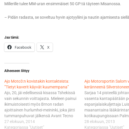
Millerille tulee MM-uran ensimmäiset 50 GP:tä täyteen Misanossa.
– Pidän radasta, se soveltuu hyvin ajotyyliini ja nautin ajamisesta siell
Jaa tämä:
Facebook
X
Aiheeseen liittyy
Ajo Moto3:n kovistakin kontakteista:
Ajo Motorsportin Salom 
”Tietyt kaverit käyvät kuumempana”
keränneenä Silverstonee
Ajo, 20, jäi edellisessä kisassa Tshekissä
Sarjaa 14 pisteellä johta
vain sekunnin voittajasta. Mieleen painui
vasenta kantapäätään p
ikimuistoisesti myös Brnon radan
espanjalaiskuljettaja Lui
ajoittainen hurlumhei-meininki, joka jätti
maanantaina lääkärinta
tummanpuhuvat jälkensä Avant Tecno
kotikaupungissaan Palm
Husqvarna Ajo-tiimin kuljettajan
27 elokuun, 2014
Mallorcassa ja on valmi
28 elokuun, 2013
nahkapukuun. - Road racing on ehkä
Kategoriassa "Uutiset"
urotekoon Britannian GP
Kategoriassa "Uutiset"