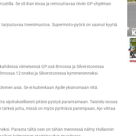
itilla. Se oli ihan kivaa ja rentouttavaa tiiviin GP-ohjelman
illa tarjoutuvaa treenimuotoa. Supermoto-pyörä on saanut kyytiä
 kahdessa viimeisessä GP:ssä Brnossa ja Silverstonessa
i Brnossa 12:nneksi ja Silverstonessa kymmenenneksi.
iivinen asia. Se ei kuitenkaan Ajolle yksinomaan riitä.
a sijoituksellisesti pitäisi pystyä parantamaan. Taistelu isossa
se tärkeä juttu, missä on myös pyrittävä parempaan, Ajo viittaa
neksi. Parasta tältä osin on tähän mennessä nähty Hollannin