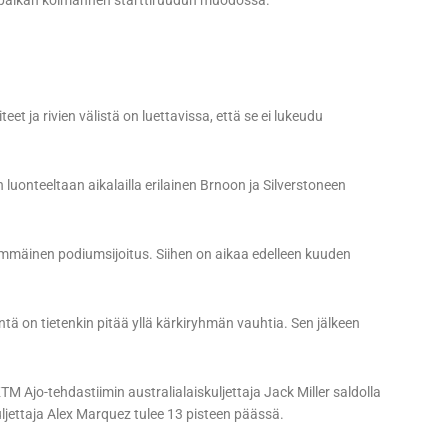
töpaikan kolmannen starttiruudun muodossa.
eet ja rivien välistä on luettavissa, että se ei lukeudu
luonteeltaan aikalailla erilainen Brnoon ja Silverstoneen
simmäinen podiumsijoitus. Siihen on aikaa edelleen kuuden
ntä on tietenkin pitää yllä kärkiryhmän vauhtia. Sen jälkeen
TM Ajo-tehdastiimin australialaiskuljettaja Jack Miller saldolla
ljettaja Alex Marquez tulee 13 pisteen päässä.