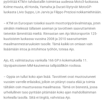
pyörittää KTM:n tahdastallin toimintaa uudessa Moto3-luokassa.
Kolme muuta, eli Honda, Yamaha ja Ducati löytyvät MotoGP-
luokasta Livio Suppo, Lin Jarvis ja Filippo Preziosi nokkamiehinään.
– KTM on Euroopan toiseksi suurin moottoripyörävalmistaja, joten
siinäkin mielessä tällaisen aseman ja tavoitteen saavuttaminen
tietenkin lämmittää mieltä. Rinnastan sen Ajo Motorsportin 125-
kuutioisten luokassa vuosina 2008 ja 2010 saavuttamien
maailmanmestaruuksien tasolle. Tämä kaikki on omiaan vain
lisäämään intoa ja intohimoa työhön, toteaa Ajo.
Ajo, 43, valmistautuu vankalla 166 GP:n kokemuksella 11.
täysipainoiseen MM-kauteensa tallipäällikön roolissa.
– Oppia on tullut koko ajan lisää. Tavoitteet ovat muotoutuneet
vuosien varrelle erilaisiksi, jolloin on pitänyt osata elää ja toimia
tältäkin osin muuttuvassa maailmassa. Tämä on bisnestä, jossa
urheilullinen taso pyritään pitämään koko ajan mahdollisimman
korkealla tasolla. Siitä ei tingitä, vahvistaa Ajo.