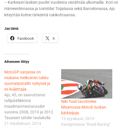
– Karkeasti laskien puolet vuodesta vierähtää ulkomailla. Koti on
Hämeenlinnassa ja toimitilat Toijalassa sekä Barcelonassa, Ajo
kiteyttää kolme tärkeintä tukikohtaansa.
Jaa tämä:
Facebook
X
Aiheeseen liittyy
MotoGP-sarjassa on
mukana melkoinen tukku
suomalaistallin nykyisiä ja
ex-kuljettajia
Ajo, 45, on saavuttanut
tallipäällikkönä
Niki Tuuli tavoittelee
maailmanmestaruudet
Misanossa MotoE-luokan
vuosina 2008, 2010 ja 2012.
kärkisijoja
Tasaisen tahdin taulukolla
12 syyskuun, 2019
aika on nyt siis kypsä sille
21 maaliskuun, 2014
Kategoriassa "Road Racing"