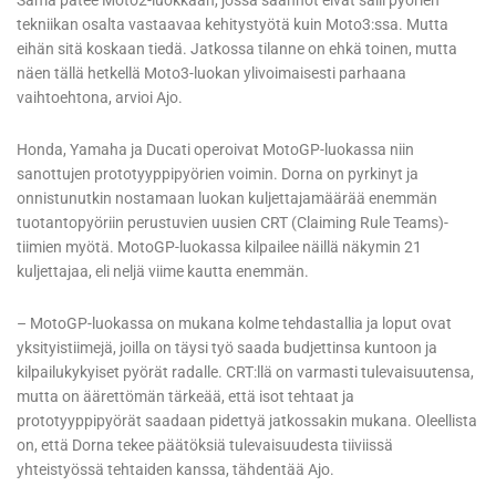
Sama pätee Moto2-luokkaan, jossa säännöt eivät salli pyörien
tekniikan osalta vastaavaa kehitystyötä kuin Moto3:ssa. Mutta
eihän sitä koskaan tiedä. Jatkossa tilanne on ehkä toinen, mutta
näen tällä hetkellä Moto3-luokan ylivoimaisesti parhaana
vaihtoehtona, arvioi Ajo.
Honda, Yamaha ja Ducati operoivat MotoGP-luokassa niin
sanottujen prototyyppipyörien voimin. Dorna on pyrkinyt ja
onnistunutkin nostamaan luokan kuljettajamäärää enemmän
tuotantopyöriin perustuvien uusien CRT (Claiming Rule Teams)-
tiimien myötä. MotoGP-luokassa kilpailee näillä näkymin 21
kuljettajaa, eli neljä viime kautta enemmän.
– MotoGP-luokassa on mukana kolme tehdastallia ja loput ovat
yksityistiimejä, joilla on täysi työ saada budjettinsa kuntoon ja
kilpailukykyiset pyörät radalle. CRT:llä on varmasti tulevaisuutensa,
mutta on äärettömän tärkeää, että isot tehtaat ja
prototyyppipyörät saadaan pidettyä jatkossakin mukana. Oleellista
on, että Dorna tekee päätöksiä tulevaisuudesta tiiviissä
yhteistyössä tehtaiden kanssa, tähdentää Ajo.