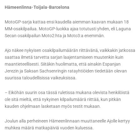
Hämeenlinna-Toijala-Barcelona
MotoGP-sarja kattaa ensi kaudella aiemman kaavan mukaan 18
MM-osakilpailua. MotoGP-luokka ajaa totutusti yhden, eli Laguna
Secan osakilpailun Moto2:hta ja Moto3:a enemmän.
Ajo näkee nykyisen osakilpailumäärän riittävänä, vaikkakin jatkossa
saattaa ilmetä tarvetta sarjan laajentamiseen muutenkin kuin
maantieteellisesti. Siitäkin huolimatta, että ainakin Espanjan
Jerezin ja Saksan Sachsenringin ratayhtiöiden tiedetään olevan
suurissa taloudellisissa vaikeuksissa.
– Eiköhän suurin osa tässä ruletissa mukana olevista henkilöistä
ole sitä mieltä, että nykyinen kilpailumäärä riittää, kun pitkän
kauden ohjelmaan lasketaan myös testit mukaan.
Joulun alla perheineen Hämeenlinnaan muuttaneelle Ajolle kertyy
muhkea määrä matkapäiviä vuoden kuluessa.