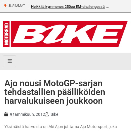
UUSIMMAT
Heikkilä kymmenes 250cc EM-challengessä
Rantala flat
Ajo nousi MotoGP-sarjan
tehdastallien päälliköiden
harvalukuiseen joukkoon
9 tammikuun, 2012
Bike
Yksi näistä harvoista on Aki Ajon johtama Ajo Motorsport, joka