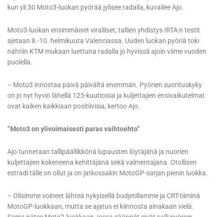
kun yli 30 Moto3-luokan pyörää jylisee radalla, kuvailee Ajo.
Moto3-luokan ensimmäiset viralliset, tallien yhdistys IRTA:n testit
ajetaan 8.-10. helmikuuta Valenciassa. Uuden luokan pyöriä toki
nähtiin KTM mukaan luettuna radalla jo hyvissä ajoin viime vuoden
puolella.
– Moto3 innostaa päivä päivältä enemmän. Pyörien suorituskyky
on jo nyt hyvin lähellä 125-kuutioisia ja kuljettajien ensivaikutelmat
ovat kaiken kaikkiaan positiivisia, kertoo Ajo.
”Moto3 on ylivoimaisesti paras vaihtoehto”
Ajo tunnetaan tallipäällikkönä lupausten löytäjänä ja nuorien
kuljettajien kokeneena kehittäjänä sekä valmentajana. Otollisen
estradi tälle on ollut ja on jatkossakin MotoGP-sarjan pienin luokka.
– Olisimme voineet lähteä nykyisellä budjetillamme ja CRT-tiiminä
MotoGP-luokkaan, mutta se ajatus ei kiinnosta ainakaan vielä.