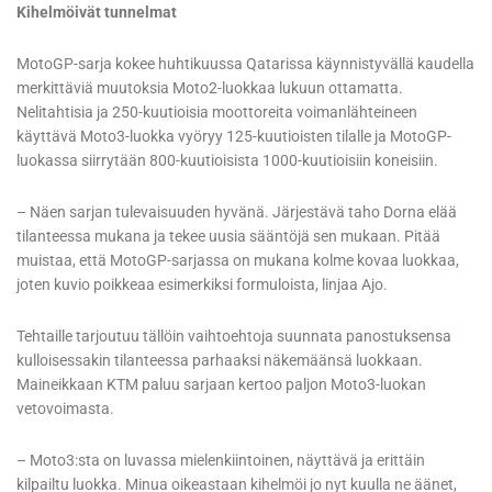
Kihelmöivät tunnelmat
MotoGP-sarja kokee huhtikuussa Qatarissa käynnistyvällä kaudella
merkittäviä muutoksia Moto2-luokkaa lukuun ottamatta.
Nelitahtisia ja 250-kuutioisia moottoreita voimanlähteineen
käyttävä Moto3-luokka vyöryy 125-kuutioisten tilalle ja MotoGP-
luokassa siirrytään 800-kuutioisista 1000-kuutioisiin koneisiin.
– Näen sarjan tulevaisuuden hyvänä. Järjestävä taho Dorna elää
tilanteessa mukana ja tekee uusia sääntöjä sen mukaan. Pitää
muistaa, että MotoGP-sarjassa on mukana kolme kovaa luokkaa,
joten kuvio poikkeaa esimerkiksi formuloista, linjaa Ajo.
Tehtaille tarjoutuu tällöin vaihtoehtoja suunnata panostuksensa
kulloisessakin tilanteessa parhaaksi näkemäänsä luokkaan.
Maineikkaan KTM paluu sarjaan kertoo paljon Moto3-luokan
vetovoimasta.
– Moto3:sta on luvassa mielenkiintoinen, näyttävä ja erittäin
kilpailtu luokka. Minua oikeastaan kihelmöi jo nyt kuulla ne äänet,