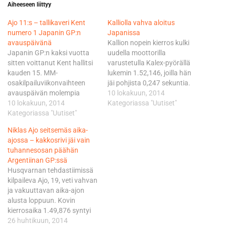
Aiheeseen liittyy
Ajo 11:s – tallikaveri Kent
Kalliolla vahva aloitus
numero 1 Japanin GP:n
Japanissa
avauspäivänä
Kallion nopein kierros kulki
Japanin GP:n kaksi vuotta
uudella moottorilla
sitten voittanut Kent hallitsi
varustetulla Kalex-pyörällä
kauden 15. MM-
lukemin 1.52,146, joilla hän
osakilpailuviikonvaihteen
jäi pohjista 0,247 sekuntia.
avauspäivän molempia
Kärkeen karauttivat
10 lokakuun, 2014
harjoitusjaksoja. Kent korjaili
10 lokakuun, 2014
täsmälleen samalla ajalla
Kategoriassa "Uutiset"
nimissään ollutta aiempaa
Kategoriassa "Uutiset"
1.51,899 Thomas Lüthi ja
rataennätystä aamun
Kallion tiimikaveri, sarjaa 33
Niklas Ajo seitsemäs aika-
sessiossa roimasti lukemiin
pisteellä johtava Esteve
ajossa – kakkosrivi jäi vain
1.57,611. Iltapäivällä kulki
Rabat. Rabatin ja Kallion
tuhannesosan päähän
vieläkin lujempaa: 1.57,317.
väliin kiilasivat Johann Zarco
Argentiinan GP:ssä
Ajon vauhti oli sekin ihan
ja Domi Aegerter. Zarco jäi
Husqvarnan tehdastiimissä
kelpo tasolla. Hän pysäytti
pohjista ainoastaan
kilpaileva Ajo, 19, veti vahvan
kellot jälkimmäisellä
seitsemän tuhannesosaa
ja vakuuttavan aika-ajon
harjoitusjaksolla lukemiin
ja…
alusta loppuun. Kovin
1.57,984, joilla hän kohensi
kierrosaika 1.49,876 syntyi
aamusta 1,2 sekuntia.…
toiseksi viimeisellä, eli 14
26 huhtikuun, 2014