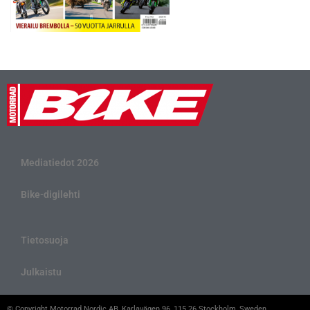
Mediatiedot 2026
Bike-digilehti
Tietosuoja
Julkaistu
© Copyright Motorrad Nordic AB, Karlavägen 96, 115 26 Stockholm, Sweden