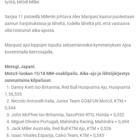
työtä, kiitteli Miller.
Sarjaa 11 pisteellä Milleriin johtava Alex Marquez kaatui puolestaan
aamun harjoituksissa ja läheltä, todella läheltä piti, että vastaava
olisi toistunut aika-ajossa.
Marquez ajoi loppujen lopulta seitsemänneksi kymmenyksen Ajoa
kovemmalla kierrosajalla.
Motegi, Japani.
Moto3-luokan 15/18 MM-osakilpailu. Aika-ajo ja lähtöjärjestys
sunnuntaina kilpailuun:
1. Danny Kent Iso-Britannia, Red Bull Husqvarna Ajo, Husqvarna
1.56,555
2. Niccolo Antonelli Italia, Junior Team GO&FUN Moto3, KTM +
0,344
3. John McPhee Iso-Britannia, SaxoPrint-RTG, Honda + 0,352
4. Miguel Oliveira Portugali, Mahindra Racing, Mahindra + 0,494
5. Jack Miller Australia, Red Bull KTM Ajo, KTM + 0,526
6. Isaac Vinales Espanja, Calvo Team, KTM + 0,545