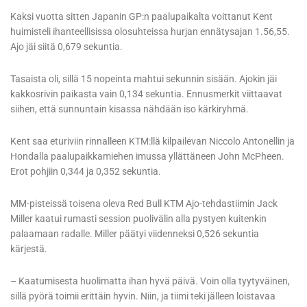
Kaksi vuotta sitten Japanin GP:n paalupaikalta voittanut Kent
huimisteli ihanteellisissa olosuhteissa hurjan ennätysajan 1.56,55.
Ajo jäi siitä 0,679 sekuntia.
Tasaista oli, sillä 15 nopeinta mahtui sekunnin sisään. Ajokin jäi
kakkosrivin paikasta vain 0,134 sekuntia. Ennusmerkit viittaavat
siihen, että sunnuntain kisassa nähdään iso kärkiryhmä.
Kent saa eturiviin rinnalleen KTM:llä kilpailevan Niccolo Antonellin ja
Hondalla paalupaikkamiehen imussa yllättäneen John McPheen.
Erot pohjiin 0,344 ja 0,352 sekuntia.
MM-pisteissä toisena oleva Red Bull KTM Ajo-tehdastiimin Jack
Miller kaatui rumasti session puolivälin alla pystyen kuitenkin
palaamaan radalle. Miller päätyi viidenneksi 0,526 sekuntia
kärjestä.
– Kaatumisesta huolimatta ihan hyvä päivä. Voin olla tyytyväinen,
sillä pyörä toimii erittäin hyvin. Niin, ja tiimi teki jälleen loistavaa