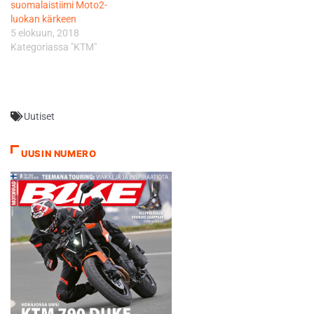
suomalaistiimi Moto2-
armotonta, sillä sarjaa 55
luokan kärkeen
pisteellä johtava…
5 elokuun, 2018
Kategoriassa "KTM"
Uutiset
UUSIN NUMERO