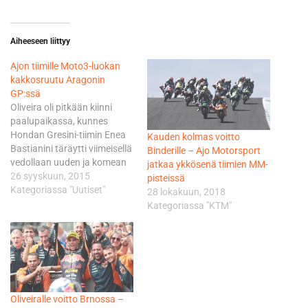
Aiheeseen liittyy
Ajon tiimille Moto3-luokan
kakkosruutu Aragonin
GP:ssä
Oliveira oli pitkään kiinni
paalupaikassa, kunnes
Hondan Gresini-tiimin Enea
Kauden kolmas voitto
Bastianini täräytti viimeisellä
Binderille – Ajo Motorsport
vedollaan uuden ja komean
jatkaa ykkösenä tiimien MM-
paalupaikkaennätyksen
26 syyskuun, 2015
pisteissä
1.57,755. Bastianini alitti
Kategoriassa "Uutiset"
28 lokakuun, 2018
sillä Alex Rinsin nimissä
Kategoriassa "KTM"
viime kaudelta olleen
ennätyksen komeasti 0,563
sekunnilla. Oliveira jäi 5,1
kilometrin mittaisella radalla
Bastianinista tasan kaksi
kymmenystä. Taistelu
Oliveiralle voitto Brnossa –
kakkosruudusta oli