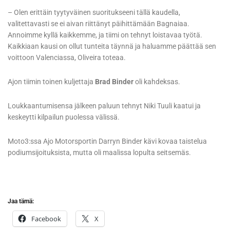
– Olen erittäin tyytyväinen suoritukseeni tällä kaudella,
valitettavasti se ei aivan riittänyt päihittämään Bagnaiaa.
Annoimme kyllä kaikkemme, ja tiimi on tehnyt loistavaa työtä.
Kaikkiaan kausi on ollut tunteita täynnä ja haluamme päättää sen
voittoon Valenciassa, Oliveira toteaa.
Ajon tiimin toinen kuljettaja
Brad Binder
oli kahdeksas.
Loukkaantumisensa jälkeen paluun tehnyt Niki Tuuli kaatui ja
keskeytti kilpailun puolessa välissä.
Moto3:ssa Ajo Motorsportin Darryn Binder kävi kovaa taistelua
podiumsijoituksista, mutta oli maalissa lopulta seitsemäs.
Jaa tämä:
Facebook
X