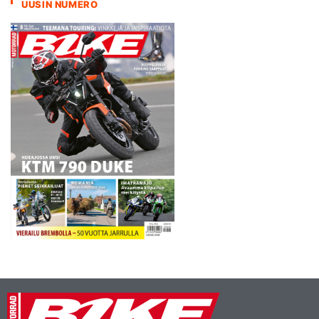
UUSIN NUMERO
alkutaipaleella. Töitä on
tehty paljon, mutta sitä…