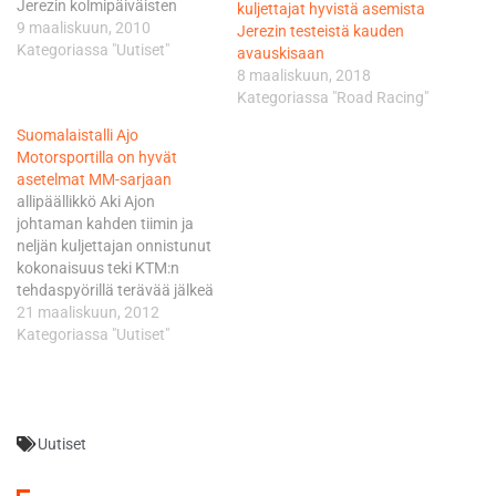
Jerezin kolmipäiväisten
kuljettajat hyvistä asemista
testien nopeimmasta
9 maaliskuun, 2010
Jerezin testeistä kauden
kierrosajasta, Avant Intact
Kategoriassa "Uutiset"
avauskisaan
Ajo Motorsport -kuljettaja
8 maaliskuun, 2018
Sandro Cortesen jatkaessa
Kategoriassa "Road Racing"
myös hyvää työtä kohti
Suomalaistalli Ajo
kauden 2010 ensimmäistä
Motorsportilla on hyvät
kilpailua Qatarissa
asetelmat MM-sarjaan
huhtikuun 11 päivänä.
allipäällikkö Aki Ajon
Ennen kauden avausstarttia
johtaman kahden tiimin ja
kuljettajilla on vielä edessään
neljän kuljettajan onnistunut
yksi virallinen IRTA-testi
kokonaisuus teki KTM:n
Jerezissä maaliskuun
tehdaspyörillä terävää jälkeä
lopussa.…
uuden luokan kaikkien
21 maaliskuun, 2012
kolmen talvitestijakson
Kategoriassa "Uutiset"
kärkipäässä Espanjassa.
”Kovan työn aikaa” -
Kokonaisuus on ollut hyvä ja
olen tyytyväinen. Pitää
Uutiset
kuitenkin muistaa, että
olemme tässä uudessa
projektissa vasta