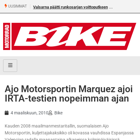
UUSIMMAT
Valsarna päätti runkosarjan voittoputkeen
Ajo Motorsportin Marquez ajoi
IRTA-testien nopeimman ajan
4 maaliskuun, 2010
Bike
Kauden 2008 maailmanmestaritallin, suomalaisen Ajo
Motorsportin, kuljettajakaksikko oli kovassa vauhdissa Espanjassa
Valencian radalla maanantaina alkaneissa kolmipäiväisissä