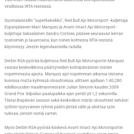
virallisissa IRTA-testeissä.
Suomalaistallin ”superkaksikko”, Red Bull Ajo Motorsport -kuljettaja
Espanjalainen Marc Marquez ja Avant Intact Ajo Motorsport -
kuljettaja Saksalainen Sandro Cortese, pääsee seuraavan kerran
tositoimiin jo lauantaina, kun toinen kolmesta IRTA-testistä
käynnistyy Jerezin legendaarisella radalla.
Derbin RSA-pyörää kuljettava Red Bull Ajo Motorsportin Marquez
vastasi keskiviikkona päättyneiden kolmipäiväisten testien
nopeimmasta ajasta. Marquez ajoi nopeimman aikansa tiistaina
kuivissa mutta kylmissä olosuhteissa, alittaen ajallaan 1:40,280
edellisvuoden maailmanmestarin Julian Simonin kauden 2009
Grand Prix -kilpailun paalupaikka-ajan peräti yli 1,2 sekunnilla.
Tiistai-iltapäivän session sekä keskiviikon märät olosuhteet selvästi
työhön tyytyväinen ryhmä päätti jättää välin ja aloittaa työn
tulevaa Jerezin testiä varten.
Myös Derbin RSA-pyörää käskevä Avant Intact Ajo Motorsportin