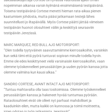
saksalaiskuljettaja Cortese oli hyvässä vauhdissa ajaen oman
nopeimman aikansa varsin kylmänä ensimmäisenä testipäivänä.
Toisena testipäivänä Cortese menetti hieman rata-aikaa pienen
kaatumisen johdosta, mutta pääsi jatkamaan testejä lähes
suunnitellusti jo iltapäivällä. Myös Cortese päätti jättää viimeisen
testipäivän huonot olosuhteet väliin ja keskittyä seuraaviin
testipäiviin Jerezissä.
MARC MARQUEZ, RED BULL AJO MOTORSPORT:
”Olen todella tyytyväinen saavuttamiimme kierrosaikoihin, varsinkin
kun sekä tiimi että pyörä tuntuvat sopivan minulle todella hyvin.
Emme ole edes keskittyneet vielä varsinaisiin kierrosaikoihin, vaan
olemme työskennelleet perussäätöjen ja uuden pyörän kanssa jotta
olemme valmiina kun kausi alkaa.”
SANDRO CORTESE, AVANT INTACT AJO MOTORSPORT:
”Tuntuu mahtavalta olla taas tositoimissa. Olemme työskennelleet
perussäätöjen kanssa ja hakeneet hyvää tuntumaa pyörään.
Rataolosuhteet eivät ole olleet nyt parhaat mahdolliset ja
kaaduinkin eilen, mutta kaikki on kunnossa ja toimii moitteetta,
joten odotan jo työn jatkamista Jerezissä!”