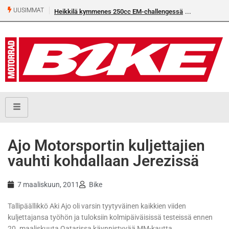
UUSIMMAT
Heikkilä kymmenes 250cc EM-challengessä
Ajo Motorsportin kuljettajien
vauhti kohdallaan Jerezissä
7 maaliskuun, 2011
Bike
Tallipäällikkö Aki Ajo oli varsin tyytyväinen kaikkien viiden
kuljettajansa työhön ja tuloksiin kolmipäiväisissä testeissä ennen
20. maaliskuuta Qatarissa käynnistyvää MM-kautta.