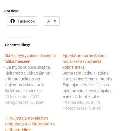
Jaa tämä:
Facebook
X
Aiheeseen liittyy
Aki Ajo tyytyväinen tiimiensä
Ajo Motorsportin Salom
tulikasteeseen
nousi sairasvuoteelta
- Ja myös huojentuneena.
kolmanneksi
Kieltämättä vähän jännitti,
Sama tahti jatkui tiistaina
sillä taustalla on iso
sateen kastelemalla radalla
laajennus ja kova talvi.
Espanjan Jerezissä, jossa
Kaikki sujui kuitenkin
ajetaan viimeinen testijakso
odotettua paremmin. Tämä
20 helmikuun, 2011
ennen 7. huhtikuuta
on meille suuri haaste, mutta
Kategoriassa "Uutiset"
Qatarissa käynnistyvää MM-
19 maaliskuun, 2013
varsin mielenkiintoinen
sarjaa. Salom kellotti
Kategoriassa "Uutiset"
sellainen, sanoo Ajo.
torstaihin ulottuvan jakson
F1-kuljettaja Kovalainen
Molemmista tiimeistä huokui
toisena ajopäivänä lukemat
kannustaa Ajo Motorsportia
Ajon mukaan positiivinen
1.57,693. Ne toivat
ja Khairuddinia