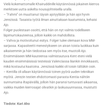
Vielä kokemattomalle Khairuddinille käytännössä jokainen kierros
merkitsee uutta askelta nousujohteisella uralla.
– ”Fahmi” on muuttanut täysin ajotyyliään ja hän ajoi hyvin
Jerezissä. Tasaista työtä ilman ainuttakaan kaatumista, kehaisi
Ajo.
Folger puolestaan osoitti, että hän on nyt valmis todelliseen
läpimurtokauteensa, jolloin kaikki on mahdollista.
– Vahva ja motivoitunut esitys. Folger tulee olemaan kova MM-
sarjassa. Kapasiteetti menestykseen on aivan toista luokkaa kuin
aikaisemmin ja hän tiedostaa sen myös itse, muotoili Ajo.
Ensimmäiseen MM-kauteensa valmistautuva Kent eteni vielä
kauden ensimmäisissä testeissä Valenciassa liiankin innokkaasti,
mikä kostautui kaatoina. Jerezissä kaikki oli toisin tältäkin osin.
– Kentilla oli allaan käytännössä toinen pyörä uuden tekniikan
myötä. Jerezin testien ehdottomasti parasta Kentia nähtiin
sunnuntaina iltapäivällä, jolloin hän paransi tuntuvasti aikaansa,
vaikka muiden kierrosajat olivatkin jo laskusuunnassa, muistutti
Ajo.
Tiedote: Kari Aho