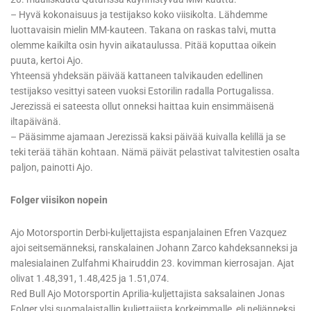
– Hyvä kokonaisuus ja testijakso koko viisikolta. Lähdemme
luottavaisin mielin MM-kauteen. Takana on raskas talvi, mutta
olemme kaikilta osin hyvin aikataulussa. Pitää koputtaa oikein
puuta, kertoi Ajo.
Yhteensä yhdeksän päivää kattaneen talvikauden edellinen
testijakso vesittyi sateen vuoksi Estorilin radalla Portugalissa.
Jerezissä ei sateesta ollut onneksi haittaa kuin ensimmäisenä
iltapäivänä.
– Pääsimme ajamaan Jerezissä kaksi päivää kuivalla kelillä ja se
teki terää tähän kohtaan. Nämä päivät pelastivat talvitestien osalta
paljon, painotti Ajo.
Folger viisikon nopein
Ajo Motorsportin Derbi-kuljettajista espanjalainen Efren Vazquez
ajoi seitsemänneksi, ranskalainen Johann Zarco kahdeksanneksi ja
malesialainen Zulfahmi Khairuddin 23. kovimman kierrosajan. Ajat
olivat 1.48,391, 1.48,425 ja 1.51,074.
Red Bull Ajo Motorsportin Aprilia-kuljettajista saksalainen Jonas
Folger ylsi suomalaistallin kuljettajista korkeimmalle, eli neljänneksi