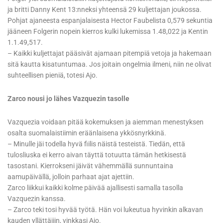
ja britti Danny Kent 13:nneksi yhteensä 29 kuljettajan joukossa.
Pohjat ajaneesta espanjalaisesta Hector Faubelista 0,579 sekuntia
jääneen Folgerin nopein kierros kulki lukemissa 1.48,022 ja Kentin
1.1.49,517.
– Kaikki kuljettajat pääsivät ajamaan pitempiä vetoja ja hakemaan
sitä kautta kisatuntumaa. Jos joitain ongelmia ilmeni, niin ne olivat
suhteellisen pieniä, totesi Ajo.
Zarco nousi jo lähes Vazquezin tasolle
Vazquezia voidaan pitää kokemuksen ja aiemman menestyksen
osalta suomalaistiimin eräänlaisena ykkösnyrkkinä.
– Minulle jäi todella hyvä fiilis näistä testeistä. Tiedän, että
tulosliuska ei kerro aivan täyttä totuutta tämän hetkisestä
tasostani. Kierrokseni jäivät vähemmällä sunnuntaina
aamupäivällä, jolloin parhaat ajat ajettiin.
Zarco liikkui kaikki kolme päivää ajallisesti samalla tasolla
Vazquezin kanssa.
– Zarco teki tosi hyvää työtä. Hän voi lukeutua hyvinkin alkavan
kauden yllättäjiin, vinkkasi Ajo.