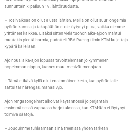
sunnuntain kilpailuun 19. lähtöruudusta.
– Tosi vaikeaa on ollut alusta lähtien. Meillä on ollut suuri ongelmia
pyörän kanssa ja takapäähän ei ole löytynyt pitoa, vaikka olemme
yrittäneet kaikkea. Lisäksi sitten vielä tuohon aika-ajoon mahtui
muutakin pientä harmia, pudotteli RBA Racing-tiimin KTM-kuljettaja
kypärä kallellaan.
Ajo nousi aika-ajon lopussa tavoittelemaan jo kymmenen
nopeimman nippua, kunnes muut menivät menojaan.
– Tämä ei ikävä kyllä ollut ensimmäinen kerta, kun pyöräni alle
sattui tärinärengas, manasi Ajo.
Ajon rengasongelmat alkoivat käytännössä jo perjantain
ensimmäisessä vapaassa harjoituksessa, kun KTM:ään ei löytynyt
toimiva säätöjä.
– Jouduimme tuhlaamaan siinä treenissä yhden tärkeän