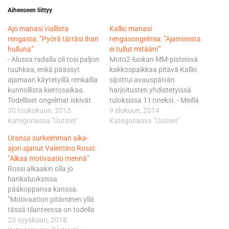
Aiheeseen liittyy
Ajo manasi viallista
Kallio manasi
rengasta: ”Pyörä tärräsi ihan
rengasongelmia: ”Ajamisesta
hulluna”
ei tullut mitään!”
- Alussa radalla oli tosi paljon
Moto2-luokan MM-pisteissä
ruuhkaa, enkä päässyt
kakkospaikkaa pitävä Kallio
ajamaan käytetyillä renkailla
sijoittui avauspäivän
kunnollista kierrosaikaa.
harjoitusten yhdistetyissä
Todelliset ongelmat iskivät
tuloksissa 11:nneksi. - Meillä
kuitenkin sitten
30 toukokuun, 2015
oli koko päivän erilaisia
9 elokuun, 2014
varikkokäynnin jälkeen tuon
Kategoriassa "Uutiset"
rengasongelmia. Aamulla
Kategoriassa "Uutiset"
renkaan vuoksi, manasi Ajo
lähdimme liikkeelle
Uransa surkeimman aika-
huonoa tuuriaan. Aamun
kovemmilla renkailla ja pito
ajon ajanut Valentino Rossi:
harjoituksessa vielä
oli tosi heikko, niin kuin
”Alkaa motivaatio mennä”
kahdeksanneksi päätyneen
etukäteen vähän
Rossi alkaakin olla jo
RBA Racing-tiimin
ounastelinkin. Iltapäivällä
hankaluuksissa
suomalaiskuljettajan
aikani sitten jo hieman
pääkoppansa kanssa.
kilvanajo kääntyi siinä
paranivat ja minulla oli jo
”Motivaation pitäminen yllä
vaiheessa lähinnä
suht hyvä kyyti päällä,
tässä tilanteessa on todella
selviytymistaisteluksi ennen
kunnes 5-6 kierroksen…
hankalaa. Tällä hetkellä
23 syyskuun, 2018
paluuta ratavarikolle. - Pyörä