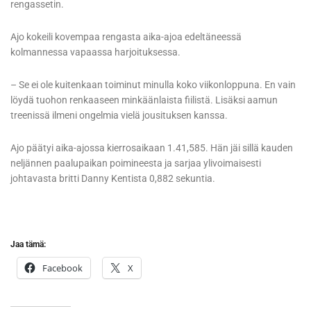
rengassetin.
Ajo kokeili kovempaa rengasta aika-ajoa edeltäneessä
kolmannessa vapaassa harjoituksessa.
– Se ei ole kuitenkaan toiminut minulla koko viikonloppuna. En vain
löydä tuohon renkaaseen minkäänlaista fiilistä. Lisäksi aamun
treenissä ilmeni ongelmia vielä jousituksen kanssa.
Ajo päätyi aika-ajossa kierrosaikaan 1.41,585. Hän jäi sillä kauden
neljännen paalupaikan poimineesta ja sarjaa ylivoimaisesti
johtavasta britti Danny Kentista 0,882 sekuntia.
Jaa tämä:
Facebook
X