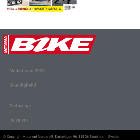
Mediatiedot 2026
Bike-digilehti
Tietosuoja
Julkaistu
© Copyright Motorrad Nordic AB, Karlavägen 96, 115 26 Stockholm, Sweden