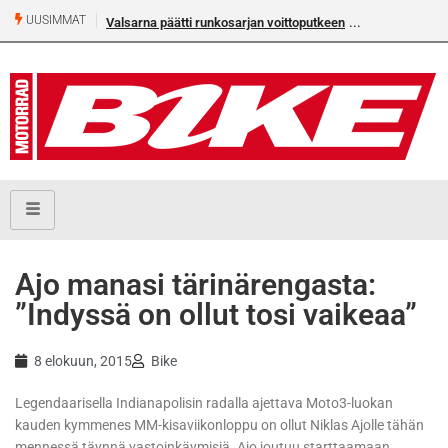
UUSIMMAT
Valsarna päätti runkosarjan voittoputkeen
Ajo manasi tärinärengasta:
”Indyssä on ollut tosi vaikeaa”
8 elokuun, 2015
Bike
Legendaarisella Indianapolisin radalla ajettava Moto3-luokan
kauden kymmenes MM-kisaviikonloppu on ollut Niklas Ajolle tähän
mennessä täynnä vastoinkäymisiä. Ajo joutuu starttaamaan