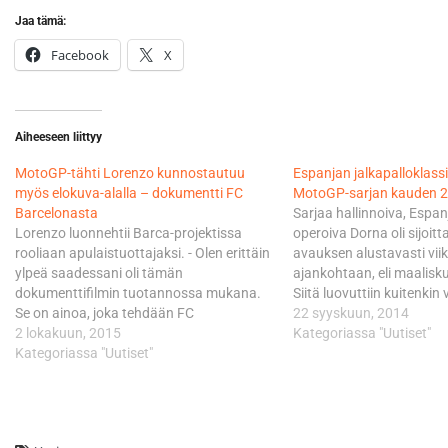
Jaa tämä:
Facebook
X
Aiheeseen liittyy
MotoGP-tähti Lorenzo kunnostautuu
Espanjan jalkapalloklassi
myös elokuva-alalla – dokumentti FC
MotoGP-sarjan kauden 
Barcelonasta
Sarjaa hallinnoiva, Espan
Lorenzo luonnehtii Barca-projektissa
operoiva Dorna oli sijoit
rooliaan apulaistuottajaksi. - Olen erittäin
avauksen alustavasti vi
ylpeä saadessani oli tämän
ajankohtaan, eli maalisk
dokumenttifilmin tuotannossa mukana.
Siitä luovuttiin kuitenkin 
Se on ainoa, joka tehdään FC
Dornan huomattua, että
22 syyskuun, 2014
Barcelonasta ja seuran 115-vuotisesta
2 lokakuun, 2015
ehdoton jalkapalloklassi
Kategoriassa "Uutiset"
historiasta. Olen ollut innoissani
Kategoriassa "Uutiset"
Barcelonan ja Real Madrid
projektista, joka yhdistää kaksi
pelataan Camp Nou-stadi
intohimoani: jalkapallon ja elokuvan. En
aikoihin, kun MotoGP-luo
yksinkertaisesti voinut sanoa ei, kertoo
taistella kauden ensimm
Lorenzo. Lorenzo on osallistunut
pisteistä Qatarissa. Jalk