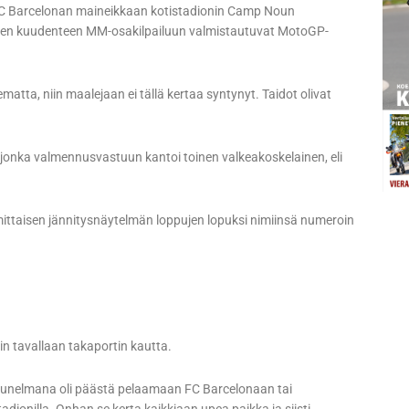
tti FC Barcelonan maineikkaan kotistadionin Camp Noun
uden kuudenteen MM-osakilpailuun valmistautuvat MotoGP-
matta, niin maalejaan ei tällä kertaa syntynyt. Taidot olivat
 jonka valmennusvastuun kantoi toinen valkeakoskelainen, eli
ittaisen jännitysnäytelmän loppujen lopuksi nimiinsä numeroin
n tavallaan takaportin kautta.
ä unelmana oli päästä pelaamaan FC Barcelonaan tai