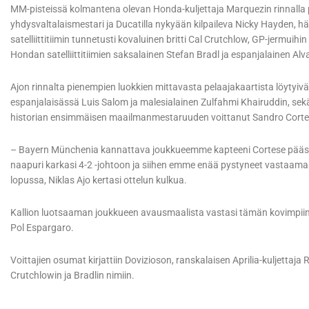
MM-pisteissä kolmantena olevan Honda-kuljettaja Marquezin rinnall
yhdysvaltalaismestari ja Ducatilla nykyään kilpaileva Nicky Hayden, h
satelliittitiimin tunnetusti kovaluinen britti Cal Crutchlow, GP-jermuih
Hondan satelliittitiimien saksalainen Stefan Bradl ja espanjalainen Alv
Ajon rinnalta pienempien luokkien mittavasta pelaajakaartista löytyi
espanjalaisässä Luis Salom ja malesialainen Zulfahmi Khairuddin, sekä 
historian ensimmäisen maailmanmestaruuden voittanut Sandro Corte
– Bayern Münchenia kannattava joukkueemme kapteeni Cortese pääsi 
naapuri karkasi 4-2 -johtoon ja siihen emme enää pystyneet vastaamaan
lopussa, Niklas Ajo kertasi ottelun kulkua.
Kallion luotsaaman joukkueen avausmaalista vastasi tämän kovimpii
Pol Espargaro.
Voittajien osumat kirjattiin Dovizioson, ranskalaisen Aprilia-kuljetta
Crutchlowin ja Bradlin nimiin.