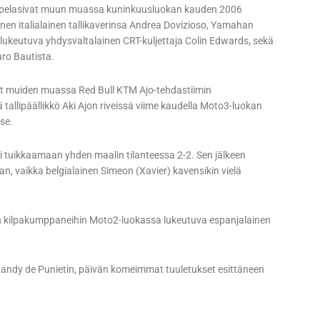
a pelasivat muun muassa kuninkuusluokan kauden 2006
änen italialainen tallikaverinsa Andrea Dovizioso, Yamahan
in lukeutuva yhdysvaltalainen CRT-kuljettaja Colin Edwards, sekä
aro Bautista.
vät muiden muassa Red Bull KTM Ajo-tehdastiimin
tallipäällikkö Aki Ajon riveissä viime kaudella Moto3-luokan
se.
tuikkaamaan yhden maalin tilanteessa 2-2. Sen jälkeen
, vaikka belgialainen Simeon (Xavier) kavensikin vielä
n kilpakumppaneihin Moto2-luokassa lukeutuva espanjalainen
ja Randy de Punietin, päivän komeimmat tuuletukset esittäneen