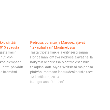
kko siirtää
Pedrosa, Lorenzo ja Marquez ajavat
2015 avausta
”takapihallaan” Montmelossa
jasta käsin
Tästä triosta kaikki ja erityisesti sarjaa
tanut MM-
Hondallaan johtava Pedrosa ajavat näillä
ikkoa aiempaan
näkymin helteisessä Montmelossa kuin
uun 22. päivään.
takapihallaan. Myös Sveitsissä majaansa
välittömästi
pitävän Pedrosan lapsuudenkoti sijaitsee
 Espanjan
vain puolen tunnin ajomatkan päässä
13 kesäkuun, 2013
kko FC
Katalonian GP:n nopeasta näyttämöstä.
Kategoriassa "Uutiset"
in välillä
Pedrosalla on Barcelonaan tultaessa 12
onilla samoihin
pisteen etu puolellaan Yamahan
kan oli määrä
Lorenzoon. Pedrosan tallikaveri Marquez
äisistä MM-
puolestaan kyttää Lorenzoa 14 pisteen…
apallo ajaa tällä…