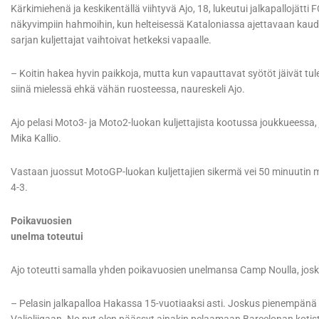
Kärkimiehenä ja keskikentällä viihtyvä Ajo, 18, lukeutui jalkapallojä
näkyvimpiin hahmoihin, kun helteisessä Kataloniassa ajettavaan ka
sarjan kuljettajat vaihtoivat hetkeksi vapaalle.
– Koitin hakea hyvin paikkoja, mutta kun vapauttavat syötöt jäivät tule
siinä mielessä ehkä vähän ruosteessa, naureskeli Ajo.
Ajo pelasi Moto3- ja Moto2-luokan kuljettajista kootussa joukkueessa,
Mika Kallio.
Vastaan juossut MotoGP-luokan kuljettajien sikermä vei 50 minuutin m
4-3.
Poikavuosien
unelma toteutui
Ajo toteutti samalla yhden poikavuosien unelmansa Camp Noulla, joski
– Pelasin jalkapalloa Hakassa 15-vuotiaaksi asti. Joskus pienempän