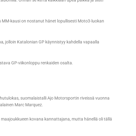
dionilla. Onhan se kerta kaikkiaan upea paikka ja siisti
lmas MM-kausi on nostanut hänet lopullisesti Moto3-luokan
, jolloin Katalonian GP käynnistyy kahdella vapaalla
aastava GP-viikonloppu renkaiden osalta.
utulokas, suomalaistalli Ajo Motorsportin riveissä vuonna
jalainen Marc Marquez.
n maajoukkueen kovana kannattajana, mutta hänellä oli tällä