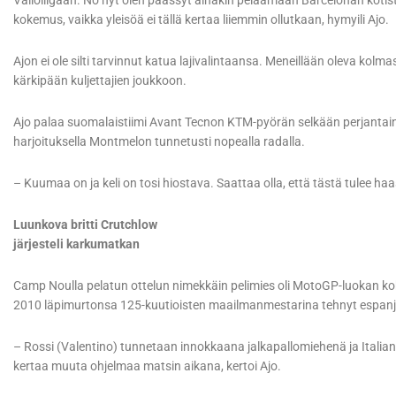
Valioliigaan. No nyt olen päässyt ainakin pelaamaan Barcelonan kotista
kokemus, vaikka yleisöä ei tällä kertaa liiemmin ollutkaan, hymyili Ajo.
Ajon ei ole silti tarvinnut katua lajivalintaansa. Meneillään oleva ko
kärkipään kuljettajien joukkoon.
Ajo palaa suomalaistiimi Avant Tecnon KTM-pyörän selkään perjantaina
harjoituksella Montmelon tunnetusti nopealla radalla.
– Kuumaa on ja keli on tosi hiostava. Saattaa olla, että tästä tulee h
Luunkova britti Crutchlow
järjesteli karkumatkan
Camp Noulla pelatun ottelun nimekkäin pelimies oli MotoGP-luokan koh
2010 läpimurtonsa 125-kuutioisten maailmanmestarina tehnyt espan
– Rossi (Valentino) tunnetaan innokkaana jalkapallomiehenä ja Italia
kertaa muuta ohjelmaa matsin aikana, kertoi Ajo.