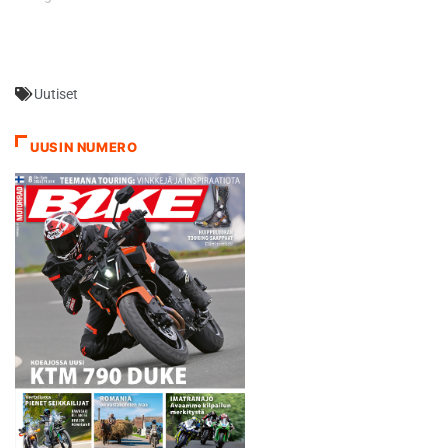
tuloksissa sijalla 18. - Minulla
vesikelillä, Kallio viittaa
oli…
sarjaa 33 pisteellä johtavan
Marc VDS-tiimikaverinsa
Esteve Rabatin puoleen. - Se
Uutiset
(sade) voisi olla juuri sitä,
mitä tarvitsen iskeäkseni
takaisin, jatkaa Kallio.…
UUSIN NUMERO