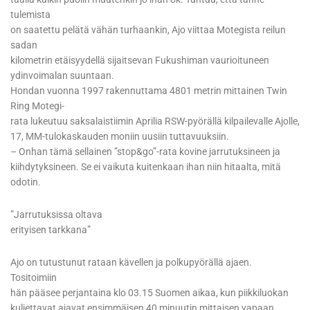
tulemista
on saatettu pelätä vähän turhaankin, Ajo viittaa Motegista reilun
sadan
kilometrin etäisyydellä sijaitsevan Fukushiman vaurioituneen
ydinvoimalan suuntaan.
Hondan vuonna 1997 rakennuttama 4801 metrin mittainen Twin
Ring Motegi-
rata lukeutuu saksalaistiimin Aprilia RSW-pyörällä kilpailevalle Ajolle,
17, MM-tulokaskauden moniin uusiin tuttavuuksiin.
– Onhan tämä sellainen ”stop&go”-rata kovine jarrutuksineen ja
kiihdytyksineen. Se ei vaikuta kuitenkaan ihan niin hitaalta, mitä
odotin.
”Jarrutuksissa oltava
erityisen tarkkana”
Ajo on tutustunut rataan kävellen ja polkupyörällä ajaen.
Tositoimiin
hän pääsee perjantaina klo 03.15 Suomen aikaa, kun piikkiluokan
kuljettavat ajavat ensimmäisen 40 minuutin mittaisen vapaan