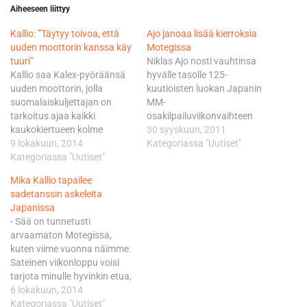
Aiheeseen liittyy
Kallio: ”Täytyy toivoa, että
Ajo janoaa lisää kierroksia
uuden moottorin kanssa käy
Motegissa
tuuri”
Niklas Ajo nosti vauhtinsa
Kallio saa Kalex-pyöräänsä
hyvälle tasolle 125-
uuden moottorin, jolla
kuutioisten luokan Japanin
suomalaiskuljettajan on
MM-
tarkoitus ajaa kaikki
osakilpailuviikonvaihteen
kaukokiertueen kolme
avauspäivän harjoituksissa
30 syyskuun, 2011
osakilpailua Japanissa,
9 lokakuun, 2014
Aprilia- pyörän keulan
Kategoriassa "Uutiset"
Australiassa ja Malesiassa.
Kategoriassa "Uutiset"
ongelmista huolimatta. Ajo
Sääntöjen mukaan moottorit
kiersi Motegin 4,8 kilometrin
Mika Kallio tapailee
vaihdetaan uusiin kolmen
mittaisen radan iltapäivän
sadetanssin askeleita
kisan välein. - Moottorit eivät
harjoituksessa ajassa
Japanissa
käytännössä ole aivan
2.02,423, jolla hän lohkaisi
- Sää on tunnetusti
täysin identtisiä vaan niissä
aamun parhaastaan reilut
arvaamaton Motegissa,
voi olla pieniä eroja.
1,3 sekuntia. Saksalaisessa
kuten viime vuonna näimme.
Etukäteen sitä ei voi tietää,
Interwetten-tiimissä ajava
Sateinen viikonloppu voisi
millainen moottori sieltä
17-vuotias
tarjota minulle hyvinkin etua,
osuu kohdalle,…
valkeakoskelaiskuljettaja oli
sillä olen ollut tällä kaudella
6 lokakuun, 2014
piikkiluokan perjantain
Titoa vähän vahvempi
Kategoriassa "Uutiset"