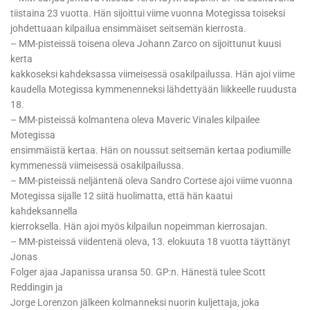
tiistaina 23 vuotta. Hän sijoittui viime vuonna Motegissa toiseksi
johdettuaan kilpailua ensimmäiset seitsemän kierrosta.
– MM-pisteissä toisena oleva Johann Zarco on sijoittunut kuusi
kerta
kakkoseksi kahdeksassa viimeisessä osakilpailussa. Hän ajoi viime
kaudella Motegissa kymmenenneksi lähdettyään liikkeelle ruudusta
18.
– MM-pisteissä kolmantena oleva Maveric Vinales kilpailee
Motegissa
ensimmäistä kertaa. Hän on noussut seitsemän kertaa podiumille
kymmenessä viimeisessä osakilpailussa.
– MM-pisteissä neljäntenä oleva Sandro Cortese ajoi viime vuonna
Motegissa sijalle 12 siitä huolimatta, että hän kaatui
kahdeksannella
kierroksella. Hän ajoi myös kilpailun nopeimman kierrosajan.
– MM-pisteissä viidentenä oleva, 13. elokuuta 18 vuotta täyttänyt
Jonas
Folger ajaa Japanissa uransa 50. GP:n. Hänestä tulee Scott
Reddingin ja
Jorge Lorenzon jälkeen kolmanneksi nuorin kuljettaja, joka