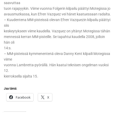
saavuttaa
tuon rajapyykin. Viime vuonna Folgerin kilpailu päättyi Motegissa jo
avausmutkassa, kun Efren Vazquez vei hänet kaatuessaan radalta.
– Kuudentena MM-pisteissä olevan Efren Vazquezin kilpailu päättyi
siis
keskeytykseen viime kaudella. Vazquez on yltänyt Motegissa tähän
mennessä kerran MM-pisteille. Se tapahtui kaudella 2008, jolloin
hän oli
14:s.
– MM-pisteissä kymmenentenä oleva Danny Kent kilpaili Motegissa
viime
vuonna Lambretta-pyörällä. Hän kaatui teknisen ongelman vuoksi
12.
kierroksella sijalta 15.
Jaa tämä:
Facebook
X