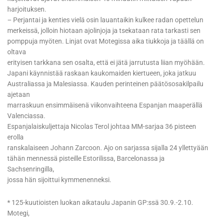
harjoituksen.
– Perjantai ja kenties vielä osin lauantaikin kulkee radan opettelun
merkeissä, jolloin hiotaan ajolinjoja ja tsekataan rata tarkasti sen
pomppuja myöten. Linjat ovat Motegissa aika tiukkoja ja täällä on
oltava
erityisen tarkkana sen osalta, että ei jätä jarrutusta liian myöhään.
Japani käynnistää raskaan kaukomaiden kiertueen, joka jatkuu
Australiassa ja Malesiassa. Kauden perinteinen päätösosakilpailu
ajetaan
marraskuun ensimmäisenä viikonvaihteena Espanjan maaperällä
Valenciassa.
Espanjalaiskuljettaja Nicolas Terol johtaa MM-sarjaa 36 pisteen
erolla
ranskalaiseen Johann Zarcoon. Ajo on sarjassa sijalla 24 yllettyään
tähän mennessä pisteille Estorilissa, Barcelonassa ja
Sachsenringilla,
jossa hän sijoittui kymmenenneksi.
* 125-kuutioisten luokan aikataulu Japanin GP:ssä 30.9.-2.10.
Motegi,