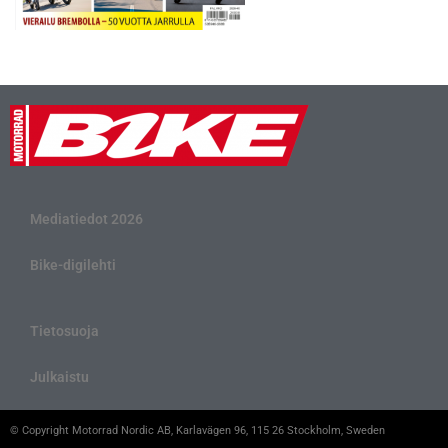
Mediatiedot 2026
Bike-digilehti
Tietosuoja
Julkaistu
© Copyright Motorrad Nordic AB, Karlavägen 96, 115 26 Stockholm, Sweden