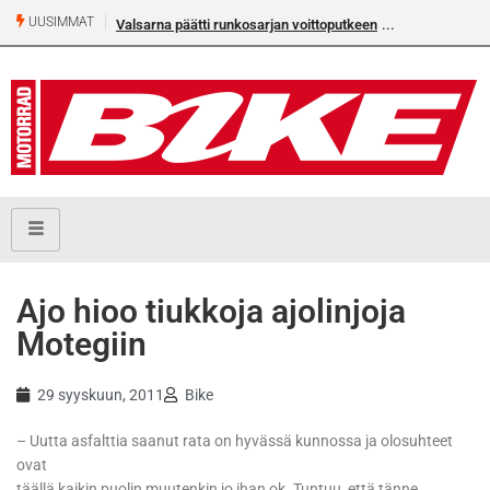
UUSIMMAT
Valsarna päätti runkosarjan voittoputkeen
Älä missaa täm
numeroa!
Ajo hioo tiukkoja ajolinjoja
Motegiin
29 syyskuun, 2011
Bike
– Uutta asfalttia saanut rata on hyvässä kunnossa ja olosuhteet
ovat
täällä kaikin puolin muutenkin jo ihan ok. Tuntuu, että tänne