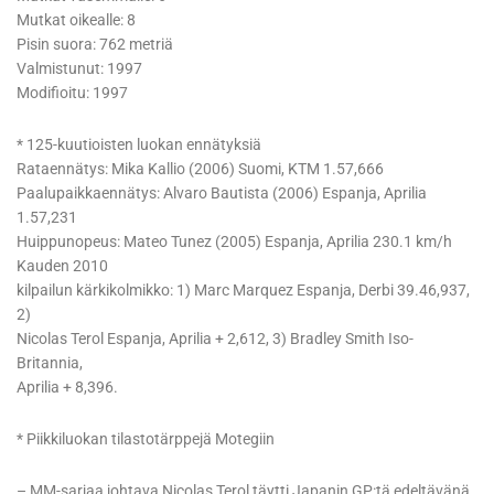
Mutkat oikealle: 8
Pisin suora: 762 metriä
Valmistunut: 1997
Modifioitu: 1997
* 125-kuutioisten luokan ennätyksiä
Rataennätys: Mika Kallio (2006) Suomi, KTM 1.57,666
Paalupaikkaennätys: Alvaro Bautista (2006) Espanja, Aprilia
1.57,231
Huippunopeus: Mateo Tunez (2005) Espanja, Aprilia 230.1 km/h
Kauden 2010
kilpailun kärkikolmikko: 1) Marc Marquez Espanja, Derbi 39.46,937,
2)
Nicolas Terol Espanja, Aprilia + 2,612, 3) Bradley Smith Iso-
Britannia,
Aprilia + 8,396.
* Piikkiluokan tilastotärppejä Motegiin
– MM-sarjaa johtava Nicolas Terol täytti Japanin GP:tä edeltävänä