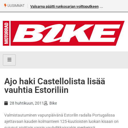
UUSIMMAT
Valsarna päätti runkosarjan voittoputkeen
Ajo haki Castellolista lisää
vauhtia Estoriliin
28 huhtikuun, 2011
Bike
Valmistautuminen vapunpäivänä Estorilin radalla Portugalissa
ajettavaan kauden kolmanteen 125-kuutioisten luokan kisaan on
sujunut ajoittain varsin vauhdikkaissakin merkeissä.