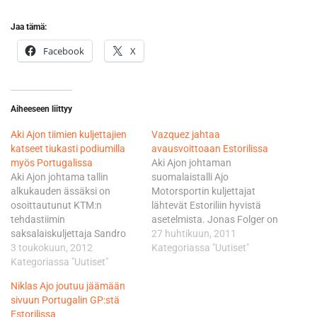
Jaa tämä:
Facebook
X
Aiheeseen liittyy
Aki Ajon tiimien kuljettajien
Vazquez jahtaa
katseet tiukasti podiumilla
avausvoittoaan Estorilissa
myös Portugalissa
Aki Ajon johtaman
Aki Ajon johtama tallin
suomalaistalli Ajo
alkukauden ässäksi on
Motorsportin kuljettajat
osoittautunut KTM:n
lähtevät Estoriliin hyvistä
tehdastiimin
asetelmista. Jonas Folger on
saksalaiskuljettaja Sandro
Qatarin ja Jerezin kisojen
27 huhtikuun, 2011
Cortese, joka on yltänyt
3 toukokuun, 2012
jälkeen 125-kuutioisten
Kategoriassa "Uutiset"
molemmissa kisoissa
Kategoriassa "Uutiset"
luokan MM-pisteissä
kolmanneksi. Seuraavaksi
toisena, Johann Zarco
Niklas Ajo joutuu jäämään
vuoroaan odottaa tulevana
neljäntenä, Efren Vazquez
sivuun Portugalin GP:stä
viikonvaihteena Portugalin
viidentenä, Danny Kent
Estorilissa