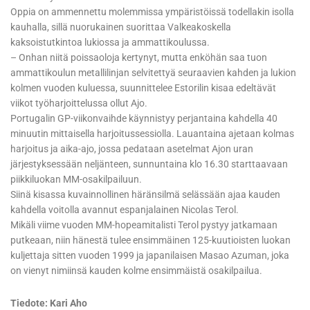
Oppia on ammennettu molemmissa ympäristöissä todellakin isolla
kauhalla, sillä nuorukainen suorittaa Valkeakoskella
kaksoistutkintoa lukiossa ja ammattikoulussa.
– Onhan niitä poissaoloja kertynyt, mutta enköhän saa tuon
ammattikoulun metallilinjan selvitettyä seuraavien kahden ja lukion
kolmen vuoden kuluessa, suunnittelee Estorilin kisaa edeltävät
viikot työharjoittelussa ollut Ajo.
Portugalin GP-viikonvaihde käynnistyy perjantaina kahdella 40
minuutin mittaisella harjoitussessiolla. Lauantaina ajetaan kolmas
harjoitus ja aika-ajo, jossa pedataan asetelmat Ajon uran
järjestyksessään neljänteen, sunnuntaina klo 16.30 starttaavaan
piikkiluokan MM-osakilpailuun.
Siinä kisassa kuvainnollinen häränsilmä selässään ajaa kauden
kahdella voitolla avannut espanjalainen Nicolas Terol.
Mikäli viime vuoden MM-hopeamitalisti Terol pystyy jatkamaan
putkeaan, niin hänestä tulee ensimmäinen 125-kuutioisten luokan
kuljettaja sitten vuoden 1999 ja japanilaisen Masao Azuman, joka
on vienyt nimiinsä kauden kolme ensimmäistä osakilpailua.
Tiedote: Kari Aho