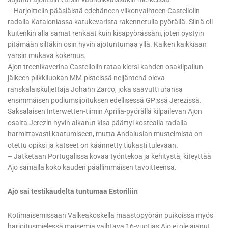
– Harjoittelin pääsiäistä edeltäneen viikonvaihteen Castellolin
radalla Kataloniassa katukevarista rakennetulla pyörällä. Siinä oli
kuitenkin alla samat renkaat kuin kisapyörässäni, joten pystyin
pitämään siltäkin osin hyvin ajotuntumaa yllä. Kaiken kaikkiaan
varsin mukava kokemus.
Ajon treenikaverina Castellolin rataa kiersi kahden osakilpailun
jälkeen piikkiluokan MM-pisteissä neljäntenä oleva
ranskalaiskuljettaja Johann Zarco, joka saavutti uransa
ensimmäisen podiumsijoituksen edellisessä GP:ssä Jerezissä.
Saksalaisen Interwetten-tiimin Aprilia-pyörällä kilpailevan Ajon
osalta Jerezin hyvin alkanut kisa päättyi kostealla radalla
harmittavasti kaatumiseen, mutta Andalusian mustelmista on
otettu opiksi ja katseet on käännetty tiukasti tulevaan.
– Jatketaan Portugalissa kovaa työntekoa ja kehitystä, kiteyttää
Ajo samalla koko kauden päällimmäisen tavoitteensa.
Ajo sai testikaudelta tuntumaa Estoriliin
Kotimaisemissaan Valkeakoskella maastopyörän puikoissa myös
harjoitusmielessä maisemia vaihtava 16-vuotias Ajo ei ole ajanut