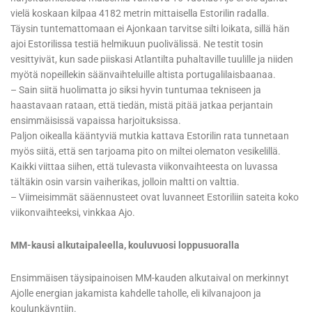
vielä koskaan kilpaa 4182 metrin mittaisella Estorilin radalla.
Täysin tuntemattomaan ei Ajonkaan tarvitse silti loikata, sillä hän
ajoi Estorilissa testiä helmikuun puolivälissä. Ne testit tosin
vesittyivät, kun sade piiskasi Atlantilta puhaltaville tuulille ja niiden
myötä nopeillekin säänvaihteluille altista portugalilaisbaanaa.
– Sain siitä huolimatta jo siksi hyvin tuntumaa tekniseen ja
haastavaan rataan, että tiedän, mistä pitää jatkaa perjantain
ensimmäisissä vapaissa harjoituksissa.
Paljon oikealla kääntyviä mutkia kattava Estorilin rata tunnetaan
myös siitä, että sen tarjoama pito on miltei olematon vesikelillä.
Kaikki viittaa siihen, että tulevasta viikonvaihteesta on luvassa
tältäkin osin varsin vaiherikas, jolloin maltti on valttia.
– Viimeisimmät sääennusteet ovat luvanneet Estoriliin sateita koko
viikonvaihteeksi, vinkkaa Ajo.
MM-kausi alkutaipaleella, kouluvuosi loppusuoralla
Ensimmäisen täysipainoisen MM-kauden alkutaival on merkinnyt
Ajolle energian jakamista kahdelle taholle, eli kilvanajoon ja
koulunkäyntiin.