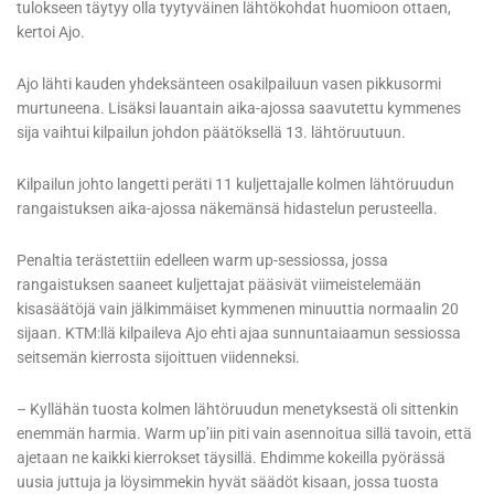
tulokseen täytyy olla tyytyväinen lähtökohdat huomioon ottaen,
kertoi Ajo.
Ajo lähti kauden yhdeksänteen osakilpailuun vasen pikkusormi
murtuneena. Lisäksi lauantain aika-ajossa saavutettu kymmenes
sija vaihtui kilpailun johdon päätöksellä 13. lähtöruutuun.
Kilpailun johto langetti peräti 11 kuljettajalle kolmen lähtöruudun
rangaistuksen aika-ajossa näkemänsä hidastelun perusteella.
Penaltia terästettiin edelleen warm up-sessiossa, jossa
rangaistuksen saaneet kuljettajat pääsivät viimeistelemään
kisasäätöjä vain jälkimmäiset kymmenen minuuttia normaalin 20
sijaan. KTM:llä kilpaileva Ajo ehti ajaa sunnuntaiaamun sessiossa
seitsemän kierrosta sijoittuen viidenneksi.
– Kyllähän tuosta kolmen lähtöruudun menetyksestä oli sittenkin
enemmän harmia. Warm up’iin piti vain asennoitua sillä tavoin, että
ajetaan ne kaikki kierrokset täysillä. Ehdimme kokeilla pyörässä
uusia juttuja ja löysimmekin hyvät säädöt kisaan, jossa tuosta