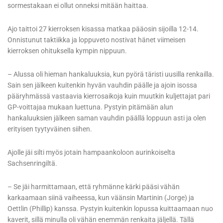
sormestakaan ei ollut onneksi mitään haittaa.
Ajo taittoi 27 kierroksen kisassa matkaa pääosin sijoilla 12-14.
Onnistunut taktiikka ja loppuveto nostivat hänet viimeisen
kierroksen ohituksella kympin nippuun.
– Alussa oli hieman hankaluuksia, kun pyörä täristi uusilla renkailla.
Sain sen jälkeen kuitenkin hyvän vauhdin päälle ja ajoin isossa
pääryhmässä vastaavia kierrosaikoja kuin muutkin kuljettajat pari
GP-voittajaa mukaan luettuna. Pystyin pitämään alun
hankaluuksien jälkeen saman vauhdin päällä loppuun asti ja olen
erityisen tyytyväinen siihen.
Ajolle jäi silti myös jotain hampaankoloon aurinkoiselta
Sachsenringiltä.
– Se jäi harmittamaan, että ryhmänne kärki pääsi vähän
karkaamaan siinä vaiheessa, kun väänsin Martinin (Jorge) ja
Oettlin (Phillip) kanssa. Pystyin kuitenkin lopussa kuittaamaan nuo
kaverit, sillä minulla oli vähän enemmän renkaita jäljellä. Tällä