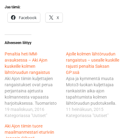
Jaa tämä:
Facebook
X
Aiheeseen liittyy
Penaltia heti MM-
Ajolle kolmen lähtöruudun
avauksessa – Aki Ajon
rangaistus – usealle kuskille
kuskeille kolmen
rajusti penaltia Saksan
lähtöruudun rangaistus
GP:ssä
Aki Ajon tiimin kuljettajien
Ajoa ja kymmentä muuta
rangaistukset ovat perua
Moto3-luokan kuljettajaa
perjantaina ajetusta
rankaistiin aika-ajon
kolmannesta vapaasta
tapahtumista kolmen
harjoituksessa. Tuomaristo
lähtöruudun pudotuksella.
näki kaksikon syyllistyneen
19 maaliskuun, 2016
Sen lisäksi kyseiset
11 heinäkuun, 2015
”vastuuttomaan”
Kategoriassa "Uutiset"
kuljettajat saavat ajaa kisa-
Kategoriassa "Uutiset"
ajosuoritukseen, mistä
aamun warm up-sessiosta
Aki Ajon tiimin tuore
penaltia pukkaa säälittä. -
vain puolet, eli kymmenen
maailmanmestari eturiviin
Tänään oli tärkeää
minuuttia. Moto3-luokan