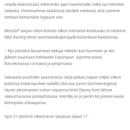
radalla käännytään miltei koko ajan vasemmalle, mikä syö tietenkin
renkaita. Onnistuimme säädöissä siinäkin mielessä, että saimme
renkaat kestämään loppuun asti.
MotoGP-sarjan reilun kolmen viikon mittainen kesätauko ei merkitse
RBA Racing-tiimin suomalaiskuljettajalle kuitenkaan kesälomaa.
– Nyt päiväksi lataamaan akkuja viileään koti-Suomeen ja sen
jälkeen suuntaan helteiseen Espanjaan. Ajamme testiä
Barcelonassa torstaina ja perjantaina.
Saksassa puolivälin saavuttanut sarja jatkuu vajaan neljän viikon
kuluttua Indianapolisin radalla USA:ssa, jonne Sachsenringissä
täysin ylivoimaisen voiton napannut britti Danny Kent lähtee
vakuuttavassa pistejohdossa. Kentilla on jo peräti 66 pisteen kaula
lähimpään uhkaajansa.
Ajon 21 pistettä oikeuttavat sarjassa sijaan 17.