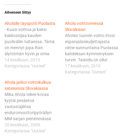
Aiheeseen liittyy
Aholalle täyspotti Puolasta
Ahola voittovireessä
- Kuusi voittoa ja kaksi
Slovakiaan
kakkossijaa kauden
Aholan tuorein voitto irtosi
puoliväliin tultaessa. Tämä
espanjalaiskuljettajasta
on mennyt jopa ihan
viime sunnuntaina Puolassa
älyttömän hyvin ja omia
kahdeksan kymmenyksen
ennakkolaskelmia
14 kesäkuun, 2010
turvin. Taistelu on ollut
paremmin. Laskeskelin MM-
Kategoriassa "Uutiset"
todella tiukkaa ja tulista, sillä
17 kesäkuun, 2010
kalenteria silmäillessäni, että
Italiassa vääntö päättyi vain
Kategoriassa "Uutiset"
minulle nimenomaan kauden
17 tuhannesosalla
Ahola jatkoi voittokulkua
toinen puolisko on parempi,
suomalaisen eduksi. -- MM-
sateisessa Slovakiassa
myhäili Ahola. Ahola peittosi
johtoni on hyvä, mutta pitää
Mika Ahola tekee kovaa
Puolan kisan jälkimmäisenä
muistaa, että kaudesta on
kyytiä pesäeroa
päivänä käytännössä
vielä puolet ajamatta. Niukat
vastustajiinsa
ainoan uhkaajansa, eli
tappiot ovat varmasti
enduromoottoripyöräilyn
espanjalaisen Ivan
syöneet ainakin siinä
MM-sarjan pienimmässä
Cervantesin äärimmäisen
mielessä miestä, että…
luokassa. Viime
20 kesäkuun, 2009
tiukassa taistelussa vain…
viikonvaihteena täyden potin
Kategoriassa "Uutiset"