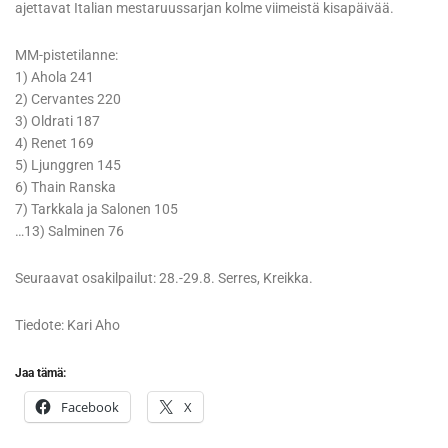
ajettavat Italian mestaruussarjan kolme viimeistä kisapäivää.
MM-pistetilanne:
1) Ahola 241
2) Cervantes 220
3) Oldrati 187
4) Renet 169
5) Ljunggren 145
6) Thain Ranska
7) Tarkkala ja Salonen 105
…13) Salminen 76
Seuraavat osakilpailut: 28.-29.8. Serres, Kreikka.
Tiedote: Kari Aho
Jaa tämä:
Facebook
X