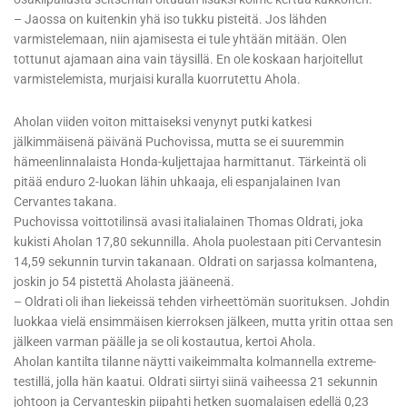
– Jaossa on kuitenkin yhä iso tukku pisteitä. Jos lähden
varmistelemaan, niin ajamisesta ei tule yhtään mitään. Olen
tottunut ajamaan aina vain täysillä. En ole koskaan harjoitellut
varmistelemista, murjaisi kuralla kuorrutettu Ahola.
Aholan viiden voiton mittaiseksi venynyt putki katkesi
jälkimmäisenä päivänä Puchovissa, mutta se ei suuremmin
hämeenlinnalaista Honda-kuljettajaa harmittanut. Tärkeintä oli
pitää enduro 2-luokan lähin uhkaaja, eli espanjalainen Ivan
Cervantes takana.
Puchovissa voittotilinsä avasi italialainen Thomas Oldrati, joka
kukisti Aholan 17,80 sekunnilla. Ahola puolestaan piti Cervantesin
14,59 sekunnin turvin takanaan. Oldrati on sarjassa kolmantena,
joskin jo 54 pistettä Aholasta jääneenä.
– Oldrati oli ihan liekeissä tehden virheettömän suorituksen. Johdin
luokkaa vielä ensimmäisen kierroksen jälkeen, mutta yritin ottaa sen
jälkeen varman päälle ja se oli kostautua, kertoi Ahola.
Aholan kantilta tilanne näytti vaikeimmalta kolmannella extreme-
testillä, jolla hän kaatui. Oldrati siirtyi siinä vaiheessa 21 sekunnin
johtoon ja Cervanteskin piipahti hetken suomalaisen edellä 0,23