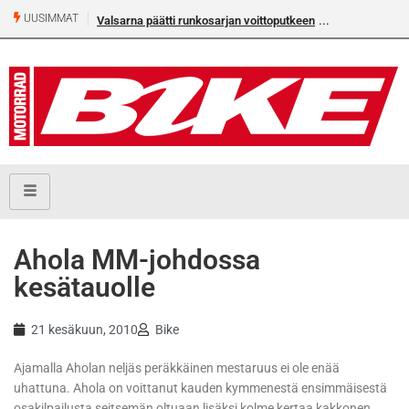
UUSIMMAT
Valsarna päätti runkosarjan voittoputkeen
Ahola MM-johdossa
kesätauolle
21 kesäkuun, 2010
Bike
Ajamalla Aholan neljäs peräkkäinen mestaruus ei ole enää
uhattuna. Ahola on voittanut kauden kymmenestä ensimmäisestä
osakilpailusta seitsemän oltuaan lisäksi kolme kertaa kakkonen.