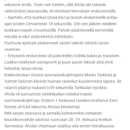
sekunnin erolla. Tosin vain hetken, sillä Ahola iski takaisin
välittömästi seuraavalla, eli viimeisen kierroksen endurotestillä.
– Ajattelin, että kuinkas tässä kävi ja latasin enskatestille pohja-
ajan lyöden Cervantesin 18 sekunnilla. Olin sen jälkeen edelleen
luokkani nopein crossitestillä. Päivän päättäneellä extremellä
minulla ei ollut enää kiirettä mihinkään.
Puchovia ajoittain piiskanneet sateet tekivät reitistä varsin
vaativan.
– Erityisesti endurotesti oli paikoitellen todella liukas ja mutainen.
Lisäksi röykkyiset savispoorit ja puun juuret tekivät siitä yhtä
helvettiä, latasi Ahola.
Kakkosluokan muista suomalaiskuljettajista Marko Tarkkala ja
Valtteri Salonen kävivät huiman taistelun kuudennesta sijasta. Se
vääntö päättyi niukasti 0,99 sekunnilla Tarkkalan hyväksi.
Ahola oli sunnuntain yleiskilpailun toiseksi nopein
suomalaiskuljettaja. Enduro 1-luokassa toiseksi sivaltanut Eero
Remes oli 9,84 sekuntia Aholaa kiireisempi.
MM-sarjan seuraava ja samalla kolmanneksi viimeinen
kisaviikonvaihde odottaa vuoroaan 28.-29. elokuuta Kreikan
Serresissa. Aholan ohjemaan sisältyy sitä ennen heinäkuussa