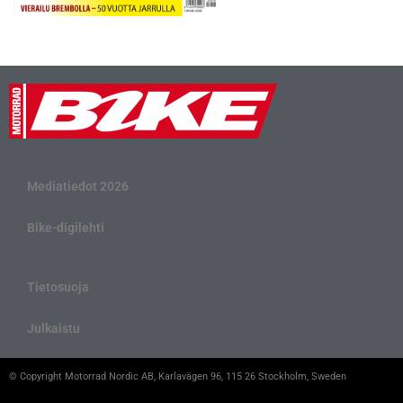
Mediatiedot 2026
Bike-digilehti
Tietosuoja
Julkaistu
© Copyright Motorrad Nordic AB, Karlavägen 96, 115 26 Stockholm, Sweden