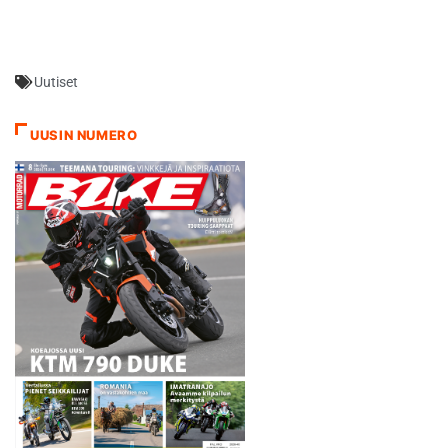
Riihimäeltä talteen korjannut
Ahola jatkoi samaa tahtia
Slovakian sateen
piiskaamaan osakilpailun
Uutiset
avauspäivän karmeissa
olosuhteissa Puchovissa
kasvattaen MM-johtonsa 36
UUSIN NUMERO
pisteeseen. Muista
suomalaiskuljettajista
juhannuspäivänä Puchovin
palkintokorokkeelle nousi
enduro 3-luokassa toiseksi
kiirehtinyt Samuli Aro. Juha
Salminen ajoi 2-luokassa…