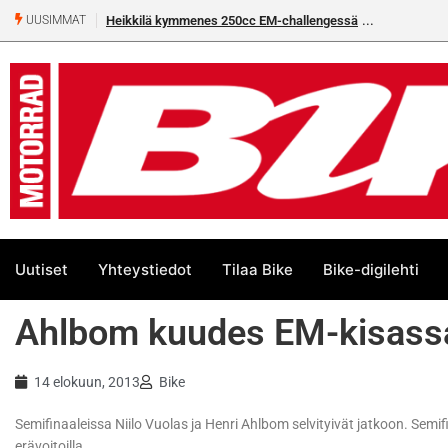
Heikkilä kymmenes 250cc EM-challengessä
Rantala flat
UUSIMMAT
Uutiset
Yhteystiedot
Tilaa Bike
Bike-digilehti
Ahlbom kuudes EM-kisass
14 elokuun, 2013
Bike
Semifinaaleissa Niilo Vuolas ja Henri Ahlbom selvityivät jatkoon. Semif
erävoitoilla.