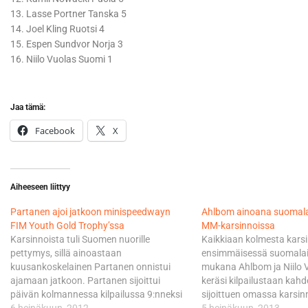
13. Lasse Portner Tanska 5
14. Joel Kling Ruotsi 4
15. Espen Sundvor Norja 3
16. Niilo Vuolas Suomi 1
Jaa tämä:
Facebook
X
Aiheeseen liittyy
Partanen ajoi jatkoon minispeedwayn
Ahlbom ainoana suomala
FIM Youth Gold Trophy’ssa
MM-karsinnoissa
Karsinnoista tuli Suomen nuorille
Kaikkiaan kolmesta kars
pettymys, sillä ainoastaan
ensimmäisessä suomalais
kuusankoskelainen Partanen onnistui
mukana Ahlbom ja Niilo 
ajamaan jatkoon. Partanen sijoittui
keräsi kilpailustaan kahd
päivän kolmannessa kilpailussa 9:nneksi
sijoittuen omassa karsi