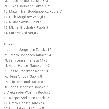
8. Lasse Portner Tanska 8+3
9. Lukas Baumann Saksa 8+2
10. Maxymililan Bogdanowicz Ruotsi 7
11. Gleb Chuglinov Venäjä 6
12. Niklas Säyriö Suomi 4
13. Michal Gruchalski Puola 3
14. Lars Vigved Norja 2
Finaali:
1. Jason Jorgensen Tanska 15
2. Fredrik Jacobsen Tanska 14
3. Sam Jensen Tanska 11+3
4. Mads Hansen Tanska 11+2
5. Lasse Fredriksen Norja 10
6. Henri Ahlbom Suomi 8
7. Filip Hjemland Ruotsi 8
8. Jonas Jeppesen Tanska 7
9. Aleksander Woentin Ruotsi 6
10. Kasper Andersen Tanska 6
11. Patrik Hansen Tanska 6
12. Kamil Nowacki Puola 5