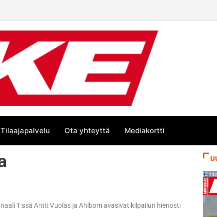
 trackin Euroopan Cupin mestari
Tilaajapalvelu
Ota yhteyttä
Mediakortti
a
U
inaali 1:ssä Antti Vuolas ja Ahlbom avasivat kilpailun hienosti