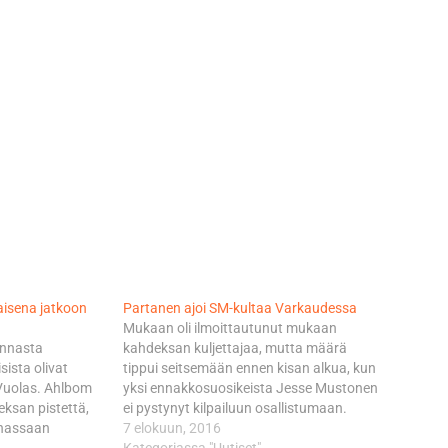
isena jatkoon
Partanen ajoi SM-kultaa Varkaudessa
Mukaan oli ilmoittautunut mukaan
innasta
kahdeksan kuljettajaa, mutta määrä
ista olivat
tippui seitsemään ennen kisan alkua, kun
Vuolas. Ahlbom
yksi ennakkosuosikeista Jesse Mustonen
eksan pistettä,
ei pystynyt kilpailuun osallistumaan.
nnassaan
Ennakkoon kovimpina niminä taistelussa
7 elokuun, 2016