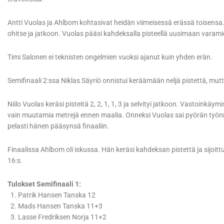
Antti Vuolas ja Ahlbom kohtasivat heidän viimeisessä erässä toisensa
ohitse ja jatkoon. Vuolas pääsi kahdeksalla pisteellä uusimaan varam
Timi Salonen ei teknisten ongelmien vuoksi ajanut kuin yhden erän.
Semifinaali 2:ssa Niklas Säyriö onnistui keräämään neljä pistettä, mutta
Niilo Vuolas keräsi pisteitä 2, 2, 1, 1, 3 ja selvityi jatkoon. Vastoinkäymi
vain muutamia metrejä ennen maalia. Onneksi Vuolas sai pyörän työnnet
pelasti hänen pääsynsä finaaliin.
Finaalissa Ahlbom oli iskussa. Hän keräsi kahdeksan pistettä ja sijoitt
16:s.
Tulokset Semifinaali 1:
1. Patrik Hansen Tanska 12
2. Mads Hansen Tanska 11+3
3. Lasse Fredriksen Norja 11+2