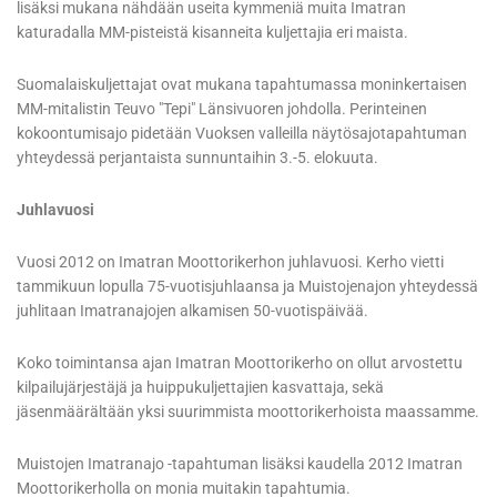
lisäksi mukana nähdään useita kymmeniä muita Imatran
katuradalla MM-pisteistä kisanneita kuljettajia eri maista.
Suomalaiskuljettajat ovat mukana tapahtumassa moninkertaisen
MM-mitalistin Teuvo "Tepi" Länsivuoren johdolla. Perinteinen
kokoontumisajo pidetään Vuoksen valleilla näytösajotapahtuman
yhteydessä perjantaista sunnuntaihin 3.-5. elokuuta.
Juhlavuosi
Vuosi 2012 on Imatran Moottorikerhon juhlavuosi. Kerho vietti
tammikuun lopulla 75-vuotisjuhlaansa ja Muistojenajon yhteydessä
juhlitaan Imatranajojen alkamisen 50-vuotispäivää.
Koko toimintansa ajan Imatran Moottorikerho on ollut arvostettu
kilpailujärjestäjä ja huippukuljettajien kasvattaja, sekä
jäsenmäärältään yksi suurimmista moottorikerhoista maassamme.
Muistojen Imatranajo -tapahtuman lisäksi kaudella 2012 Imatran
Moottorikerholla on monia muitakin tapahtumia.