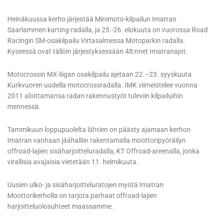
Heinäkuussa kerho järjestää Minimoto-kilpailun Imatran
Saarlammen karting-radalla, ja 25.-26. elokuuta on vuorossa Road
Racingin SM-osakilpailu Virtasalmessa Motoparkin radalla.
Kyseessä ovat tällöin järjestyksessään 48:nnet Imatranajot.
Motocrossin MX-liigan osakilpailu ajetaan 22.–23. syyskuuta
Kurkvuoren uudella motocrossradalla. IMK viimeistelee vuonna
2011 aloittamansa radan rakennustyöt tuleviin kilpailuihin
mennessä.
Tammikuun loppupuolelta lähtien on päästy ajamaan kerhon
Imatran vanhaan jäähalliin rakentamalla moottoripyöräilyn
offroad-lajien sisäharjoitteluradalla, KT Offroad-areenalla, jonka
virallisia avajaisia vietetään 11. helmikuuta.
Uusien ulko- ja sisäharjoitteluratojen myötä Imatran
Moottorikerholla on tarjota parhaat offroad-lajien
harjoitteluolosuhteet maassamme.