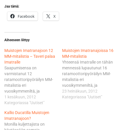
Jaa tämä:
Facebook
X
Aiheeseen liittyy
Muistojen Imatranajoon 12
Muistojen Imatranajoissa 16
MM-mitalistia – Taveri palaa
MM-mitalistia
Imatralle
Yhteensä Imatralle on tähän
Saapumisensa on
mennessä lupautunut 16
varmistanut 12
ratamoottoripyöräilyn MM-
ratamoottoripyöräilyn MM-
mitalistia eri
mitalistia eri
vuosikymmeniltä, ja
vuosikymmeniltä, ja
lisäneuvotteluja käydään
23 heinäkuun, 2012
lisäneuvotteluja käydään
1 kesäkuun, 2012
yhä. Lucchinellin ja vuonna
Kategoriassa "Uutiset"
yhä. Tapahtuman vanhin
Kategoriassa "Uutiset"
1975 MM-pronssia 350-
osanottaja on vuonna 1954
kuutioisten luokassa
Kallio Ducatilla Muistojen
MM-uransa aloittanut
ajaneen Korhosen lisäksi
Imatranajoon?
kolminkertainen
muita uusia Muistoajoon
Monilla kuljettajista on
maailmanmestari Luigi
lupautuneita